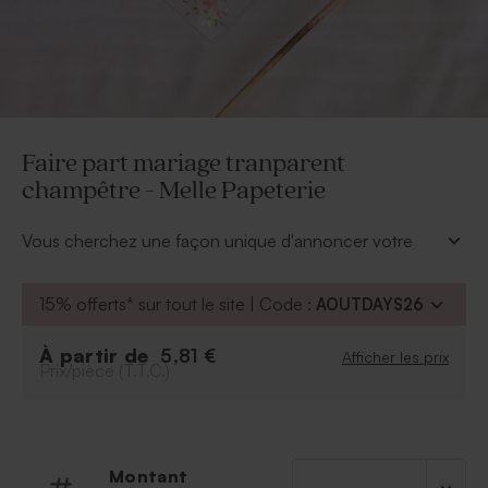
Faire part mariage tranparent
champêtre - Melle Papeterie
Vous cherchez une façon unique d'annoncer votre
mariage ? Notre faire-part de mariage transparent
champêtre est le choix idéal !
15% offerts* sur tout le site | Code :
AOUTDAYS26
Ce faire-part est
fabriqué en plexiglas
et comporte
un jolie banderole de fleurs gravées qui ajouteront une
À partir de
5,81 €
Afficher les prix
touche spéciale à ce
faire part d'exception
.
Prix/pièce (T.T.C.)
Avec notre outil de personnalisation en ligne, vous
pouvez facilement
personnaliser ce faire-part
avec les prénoms des mariés et le texte de votre
annonce de mariage
. La police de caractères peut
Montant
également être modifiée pour s'adapter à votre style.