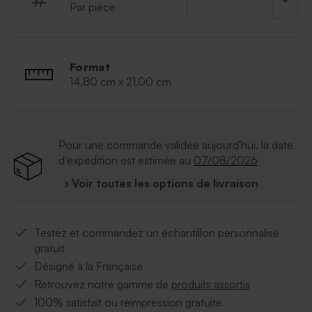
Par pièce
Commandez vôtre faire part mariage transparent
champêtre dès aujourd'hui !
Format
14,80 cm x 21,00 cm
Pour une commande validée aujourd'hui, la date
d'expédition est estimée au
07/08/2026
› Voir toutes les options de livraison
Testez et commandez un échantillon personnalisé
gratuit
Désigné à la Française
Retrouvez notre gamme de
produits assortis
100% satisfait ou réimpression gratuite