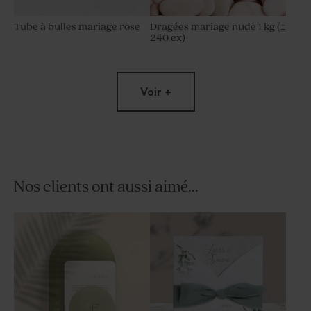
Tube à bulles mariage rose
Dragées mariage nude 1 kg (±
240 ex)
Voir +
Nos clients ont aussi aimé...
Savon artisanal mariage
Savon artisanal rond
rose clair - gravure prénoms
mariage - fleurs hibiscus
- hibiscus