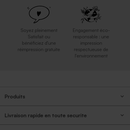
mariage papier recyclé
eucalyptus
moucheté
Soyez pleinement
Engagement éco-
Satisfait ou
responsable : une
bénéficiez d'une
impression
réimpression gratuite
respectueuse de
l'environnement
Enveloppe mariage rouille
Enveloppe mariage grand
grand format
format rose nude
Produits
Livraison rapide en toute securite