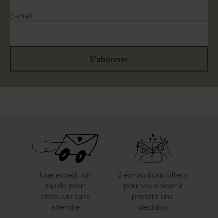
E-mail
S'abonner
Enveloppe couleur blanche
Enveloppe mariage bleu nuit
Une expédition
2 échantillons offerts
rapide pour
pour vous aider à
découvrir sans
prendre une
attendre
décision
Enveloppe rectangulaire
Enveloppe mariage