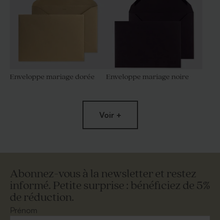
Enveloppe mariage dorée
Enveloppe mariage noire
Voir +
Abonnez-vous à la newsletter et restez
informé. Petite surprise : bénéficiez de 5%
de réduction.
Grande enveloppe papier
Enveloppe mariage grand
kraft
format crème
Prénom