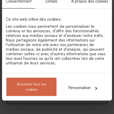
Consentement
Détails
À propos des cookies
Faire part mariage cache
Faire part mariage pochette
coeur champêtre
Amour pour toujours (et
fleurs séchées*)
Dragées ovales mariage
Savon mariage rond fleur
Ce site web utilise des cookies.
marbrées or 1 kg (± 425 ex)
d'or - senteur Calendula
Bambou
Les cookies nous permettent de personnaliser le
contenu et les annonces, d'offrir des fonctionnalités
relatives aux médias sociaux et d'analyser notre trafic.
Nous partageons également des informations sur
l'utilisation de notre site avec nos partenaires de
médias sociaux, de publicité et d'analyse, qui peuvent
combiner celles-ci avec d'autres informations que vous
leur avez fournies ou qu'ils ont collectées lors de votre
utilisation de leurs services.
Faire part mariage pochette
Faire part mariage photo
terracotta
calque et dorure
Autoriser tous les
Personnaliser
cookies
Voir toute la collection Faire-part mariage