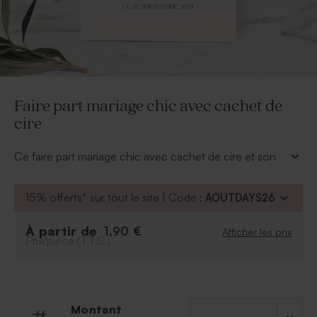
Faire part mariage chic avec cachet de
cire
Ce faire part mariage chic avec cachet de cire et son
marque-page inclus sera parfait pour annoncer votre
mariage.
15% offerts* sur tout le site | Code :
AOUTDAYS26
Cachet de cire inclus
Livré avec cordelette de 40 cm
À partir de
1,90 €
Afficher les prix
Prix/pièce (T.T.C.)
Montant