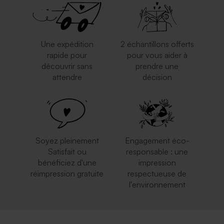
Une expédition
2 échantillons offerts
rapide pour
pour vous aider à
découvrir sans
prendre une
attendre
décision
Enveloppe rouge
Jolie enveloppe rose nude
rectangulaire
Soyez pleinement
Engagement éco-
Satisfait ou
responsable : une
bénéficiez d'une
impression
réimpression gratuite
respectueuse de
l'environnement
Enveloppe crème
Enveloppe mariage rouille
autocollante