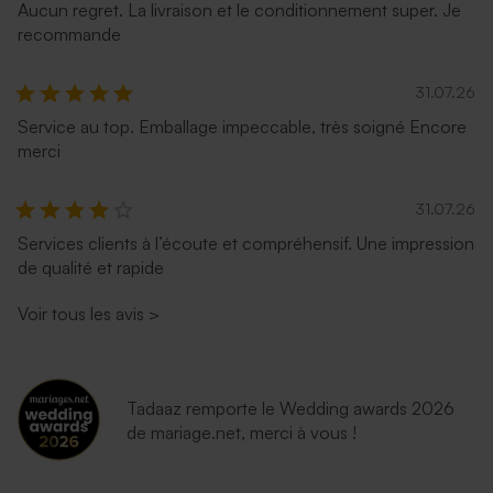
Aucun regret. La livraison et le conditionnement super. Je
Enveloppe mariage
Enveloppe couleur bleu nuit
recommande
terracotta
31.07.26
Service au top. Emballage impeccable, très soigné Encore
merci
31.07.26
Services clients à l’écoute et compréhensif. Une impression
de qualité et rapide
Enveloppe mariage lavande
Enveloppe mariage
émeraude
Voir tous les avis
>
Tadaaz remporte le Wedding awards 2026
de mariage.net, merci à vous !