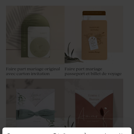
Dragées mariage blanches
Contenant à dragées
avec marbrure or 1 kg (± 1120
mariage cloche dorée
ex)
Faire part mariage original
Faire part mariage
avec carton invitation
passeport et billet de voyage
Tube à bulles mariage or
Boîte métal mariage dorée