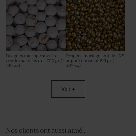
Dragées mariage sucrés
Dragées mariage lentilles XS
ronds marbrés d'or 750 gr (±
or goût chocolat 195 gr (±
195 ex)
507 ex)
Voir +
Nos clients ont aussi aimé...