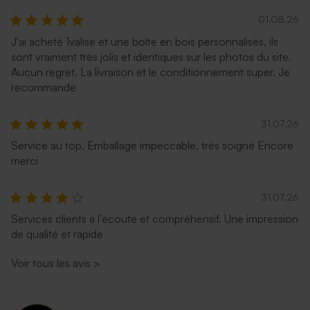
01.08.26
J'ai acheté 1valise et une boîte en bois personnalisés, ils
sont vraiment très jolis et identiques sur les photos du site.
Enveloppe mariage
Enveloppe couleur bleu nuit
Aucun regret. La livraison et le conditionnement super. Je
terracotta
recommande
31.07.26
Service au top. Emballage impeccable, très soigné Encore
merci
31.07.26
Services clients à l’écoute et compréhensif. Une impression
de qualité et rapide
Enveloppe mariage lavande
Enveloppe mariage
émeraude
Voir tous les avis
>