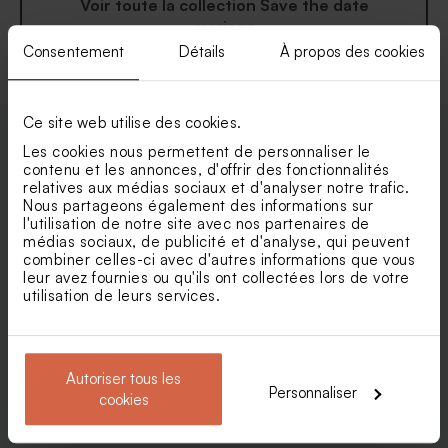
Voir toute la collection Save the date
mariage
Consentement
Détails
À propos des cookies
Ce site web utilise des cookies.
Les cookies nous permettent de personnaliser le
Enveloppes
contenu et les annonces, d'offrir des fonctionnalités
relatives aux médias sociaux et d'analyser notre trafic.
Nous partageons également des informations sur
l'utilisation de notre site avec nos partenaires de
médias sociaux, de publicité et d'analyse, qui peuvent
combiner celles-ci avec d'autres informations que vous
leur avez fournies ou qu'ils ont collectées lors de votre
utilisation de leurs services.
Autoriser tous les
Personnaliser
cookies
Enveloppe mariage
Jolie enveloppe blanche
mouchetée papier naturel
rectangle