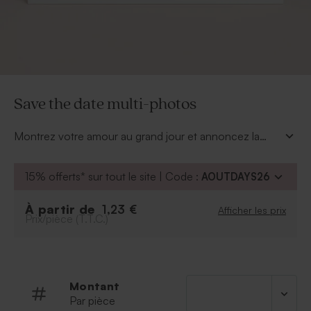
Save the date multi-photos
Montrez votre amour au grand jour et annoncez la
date de votre mariage à toute la famille ainsi qu'à vos
amis. En quelques clics votre
save the date multi-
15% offerts* sur tout le site | Code :
AOUTDAYS26
photos
sera créé : choisissez vos 2 plus belles photos
de couple, personnalisez le texte, et ajoutez des
À partir de
1,23 €
Afficher les prix
symboles si vous en avez l'envie. Plus qu'à choisir une
Prix/pièce (T.T.C.)
belle enveloppe et hop vos cartes seront prêtes à être
postées.
Montant
Par pièce