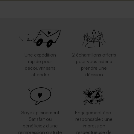
Magnifique enveloppe dorée
Enveloppe mariage
eucalyptus
Une expédition
2 échantillons offerts
rapide pour
pour vous aider à
découvrir sans
prendre une
attendre
décision
Enveloppe crème rectangle
Enveloppe rouge
rectangulaire
Soyez pleinement
Engagement éco-
Satisfait ou
responsable : une
bénéficiez d'une
impression
réimpression gratuite
respectueuse de