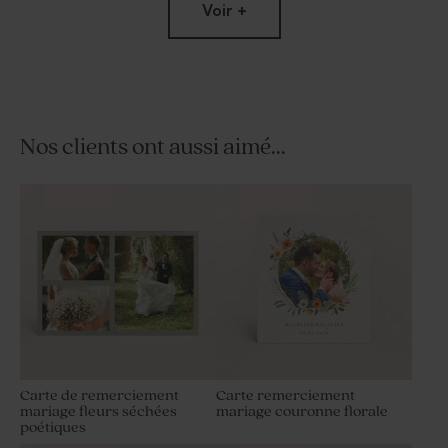
Voir +
Nos clients ont aussi aimé...
Fleurs séchées mariage -
Pot en verre strié mariage
Lagurus blanc
couvercle en bois gravé
Carte de remerciement
Carte remerciement
mariage fleurs séchées
mariage couronne florale
poétiques
Fiole en verre mariage
Vaporisateur parfum en
verre vide mariage