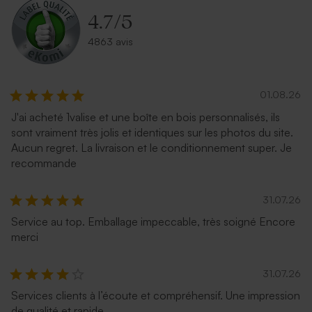
4.7
/
5
4863 avis
01.08.26
J'ai acheté 1valise et une boîte en bois personnalisés, ils
sont vraiment très jolis et identiques sur les photos du site.
Aucun regret. La livraison et le conditionnement super. Je
Enveloppe couleur bleu nuit
Enveloppe mariage
recommande
émeraude
31.07.26
Service au top. Emballage impeccable, très soigné Encore
merci
31.07.26
Services clients à l’écoute et compréhensif. Une impression
de qualité et rapide