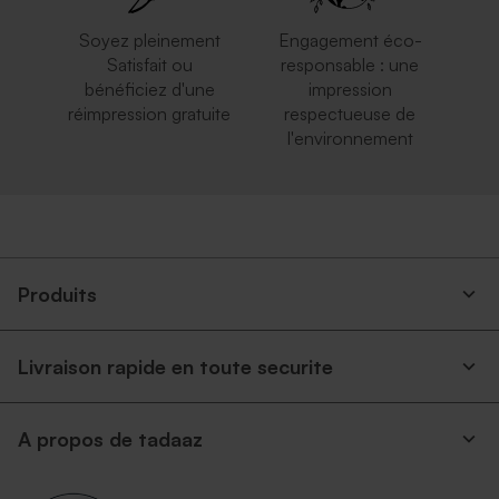
Soyez pleinement
Engagement éco-
Satisfait ou
responsable : une
bénéficiez d'une
impression
réimpression gratuite
respectueuse de
l'environnement
Enveloppe rouge
Enveloppe mariage rouille
rectangulaire
Produits
Livraison rapide en toute securite
A propos de tadaaz
Enveloppe rectangulaire
Enveloppe mariage
argent
terracotta