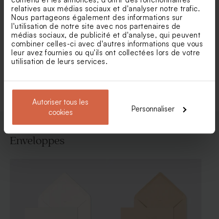
relatives aux médias sociaux et d'analyser notre trafic.
Carte de remerciement
Carte remerciement
Nous partageons également des informations sur
mariage fleurs blanches sur
mariage thème champêtre
fond kraft
l'utilisation de notre site avec nos partenaires de
médias sociaux, de publicité et d'analyse, qui peuvent
combiner celles-ci avec d'autres informations que vous
leur avez fournies ou qu'ils ont collectées lors de votre
utilisation de leurs services.
Voir toute la collection Carte
remerciement mariage
Autoriser tous les
Personnaliser
cookies
Enveloppes