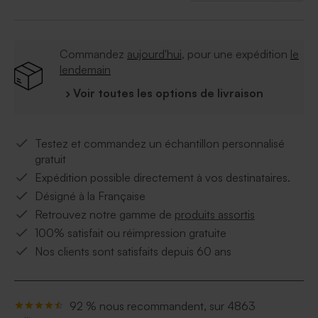
totale harmonie, n'oubliez pas de commander
l'enveloppe assortie menthe, éco ou blanche.
Commandez
aujourd'hui
, pour une expédition
le
lendemain
› Voir toutes les options de livraison
Testez et commandez un échantillon personnalisé
gratuit
Expédition possible directement à vos destinataires.
Désigné à la Française
Retrouvez notre gamme de
produits assortis
100% satisfait ou réimpression gratuite
Nos clients sont satisfaits depuis 60 ans
92 % nous recommandent, sur 4863