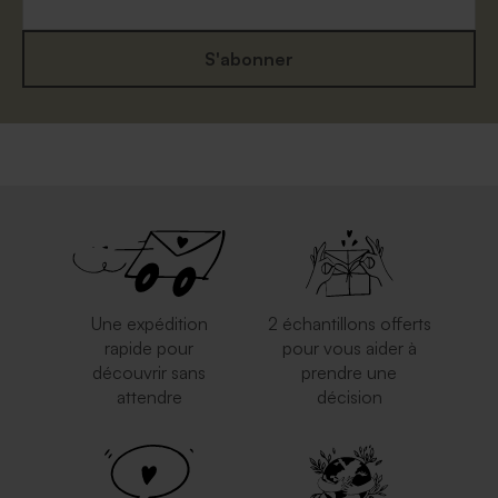
S'abonner
Jolie enveloppe blanche
Magnifique enveloppe dorée
rectangle
Une expédition
2 échantillons offerts
rapide pour
pour vous aider à
découvrir sans
prendre une
attendre
décision
Jolie enveloppe rose nude
Enveloppe crème
autocollante