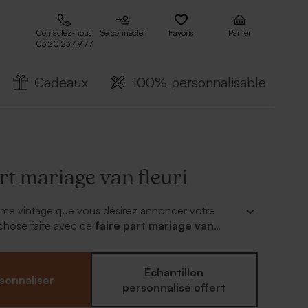
Contactez-nous
Se connecter
Favoris
Panier
03 20 23 49 77
Cadeaux
100% personnalisable
rt mariage van fleuri
ème vintage que vous désirez annoncer votre
chose faite avec ce
faire part mariage van
e. La douce couleur vert menthe de son
ssocie parfaitement avec l'effet kraft de cette
. Les différentes parties de ce carton sont à
Échantillon
sonnaliser
es informations du plus beau jour de votre vie.
personnalisé offert
 montage, voilà votre annonce mariage prête à