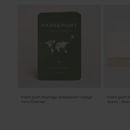
Pot en verre strié mariage couvercle
Fiole en ve
en bois gravé
Faire part mariage passeport voyage
Faire part 
vers l'amour
dorés | Bu