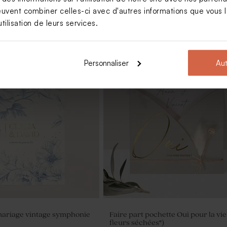
euvent combiner celles-ci avec d'autres informations que vous le
tilisation de leurs services.
Personnaliser
Aut
erre mariage et liège
Étui à dragées mariage en velour e
initiales
mariage vintage symphonie
Faire part pochette Oui pour la vie
fleurs séchées*)