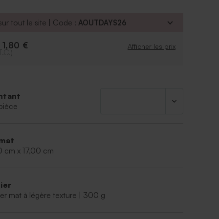
 à vos proches. Pour une totale harmonie, nous
s ensuite de choisir la carte de remerciement
ur tout le site | Code :
AOUTDAYS26
 même thème.
1,80 €
e
Afficher les prix
T.C.)
ntant
pièce
mat
0 cm x 17,00 cm
ier
er mat à légère texture | 300 g