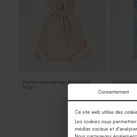
Pochon tissu mariage 100% coton -
Savon artis
beige
de sel
Consentement
Ce site web utilise des cooki
Les cookies nous permettent 
médias sociaux et d'analyser 
Nous partageons également de