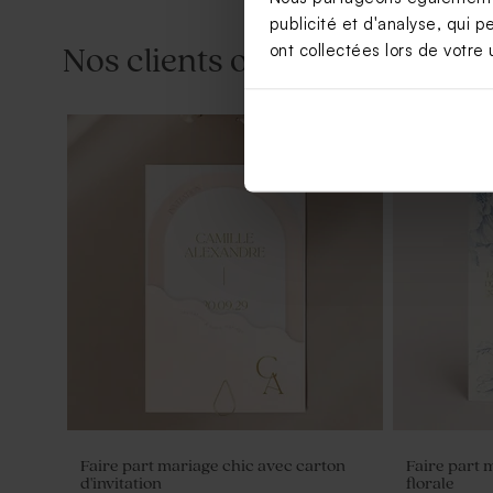
publicité et d'analyse, qui p
ont collectées lors de votre u
Nos clients ont aussi aimé...
Savon artisanal mariage senteur
Bougie en v
Fraîcheur
Faire part mariage chic avec carton
Faire part 
d'invitation
florale