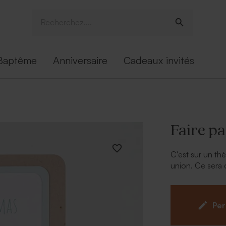
Baptême
Anniversaire
Cadeaux invités
Faire pa
C'est sur un th
union. Ce sera 
fleuri
romantiqu
illustration s'a
annonce mariage
Per
personnaliser d
Après un rapide