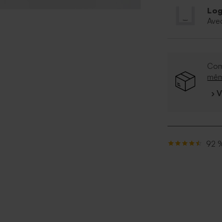
Log
Ave
Com
mê
› 
92 %