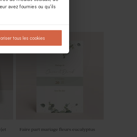
ur avez fournies ou qu'ils
oriser tous les cookies
t
Porte clé invités mariage en macramé
 (et
Faire part mariage fleurs eucalyptus