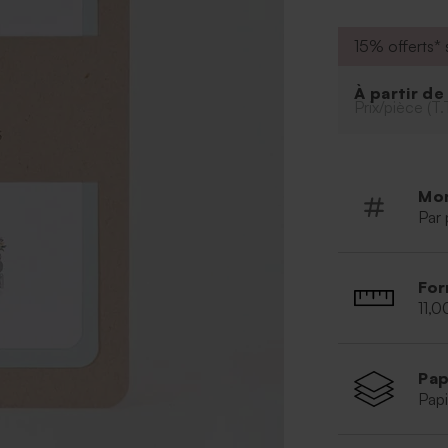
être distribuée
vous conseillon
15% offerts* s
mariage sur le
À partir d
Prix/pièce (T.
Mo
Par 
For
11,0
Pap
Papi