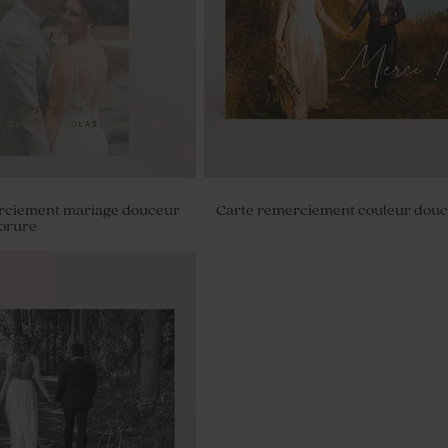
rciement mariage douceur
Carte remerciement couleur dou
dorure
anal mariage senteur Fleur