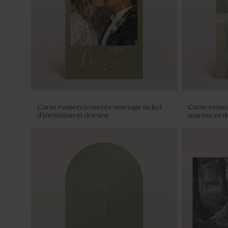
dorure élégante
coeur
Carte remerciements mariage ticket
Carte reme
d'invitation et dorure
marine et 
Savon artisanal mariage bleu -
Savon artis
Gravure prénoms - eau de sel
de sel