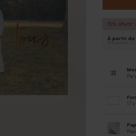
leur présence et
mariage, cette 
journée inoubli
15% offerts* s
À partir d
Prix/pièce (T.
Mo
Par 
For
17 x
Pap
Papi