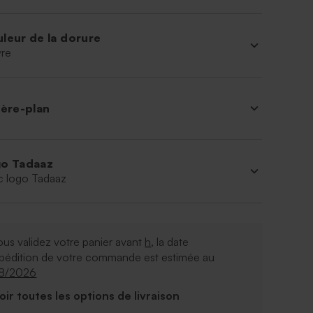
leur de la dorure
vre
ière-plan
o Tadaaz
c logo Tadaaz
ous validez votre panier avant
h
, la date
xpédition de votre commande est estimée au
08/2026
Voir toutes les options de livraison