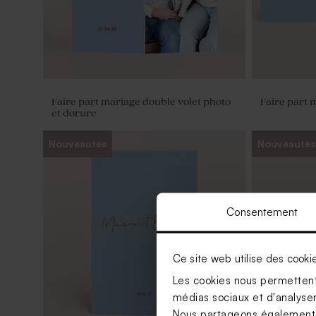
Faire part mariage double volet photo
Faire part 
et dorure
Nouveautés
Nouveautés
Consentement
Ce site web utilise des cooki
Les cookies nous permettent 
médias sociaux et d'analyser 
Nous partageons également de