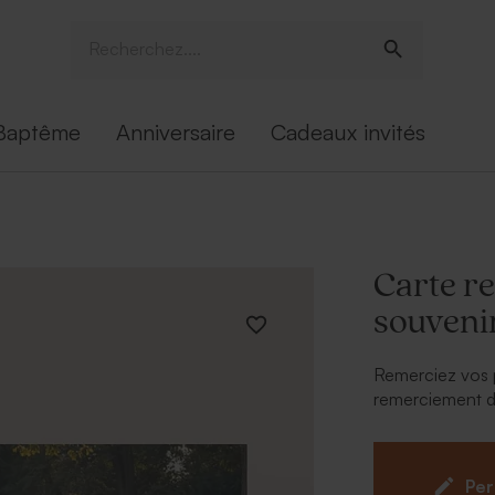
Baptême
Anniversaire
Cadeaux invités
Carte r
souvenir
Remerciez vos 
remerciement de
belle photo est
personnalisez v
envers vos invi
Per