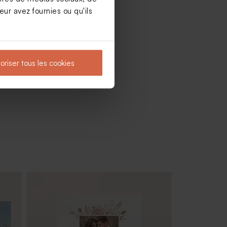
ur avez fournies ou qu'ils
oriser tous les cookies
r
Tube à bulles mariage vintage