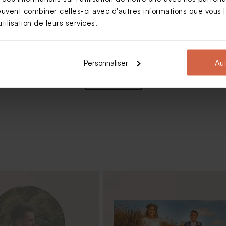
euvent combiner celles-ci avec d'autres informations que vous le
tilisation de leurs services.
iage transparent initiales
Personnaliser
Aut
Nouveautés
Nouveautés
Voir +
outeille mariage arche et
Sous-verre mariage arche et coeu