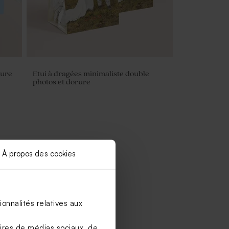
rure
Etui à dragées minimaliste double
photos et dorure
À propos des cookies
onnalités relatives aux
aires de médias sociaux, de