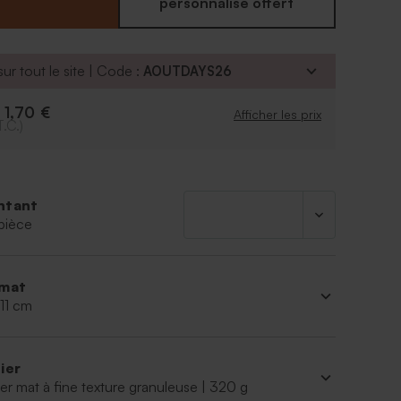
 leurs attentions. Assortie à votre papeterie de
personnalisé offert
carte constitue un précieux souvenir de cette
able.
ur tout le site | Code :
AOUTDAYS26
1,70 €
e
Afficher les prix
T.C.)
ntant
pièce
mat
 11 cm
ier
er mat à fine texture granuleuse | 320 g