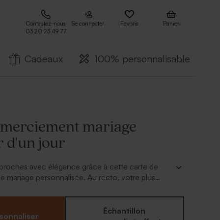
Contactez-nous
Se connecter
Favoris
Panier
03 20 23 49 77
Cadeaux
100% personnalisable
emerciement mariage
 d'un jour
proches avec élégance grâce à cette carte de
 mariage personnalisée. Au recto, votre plus
 mise en valeur par une dorure cuivrée. Au dos,
otre message pour exprimer toute votre gratitude
tés et leur témoigner votre reconnaissance pour
Échantillon
sonnaliser