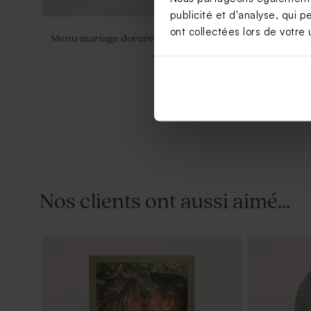
publicité et d'analyse, qui p
ont collectées lors de votre u
Menu mariage dorure élégante
Sticker mar
en lumière
Nouveautés
Nos clients ont aussi aimé...
Rond de serviette mariage initiales et
Etiquette b