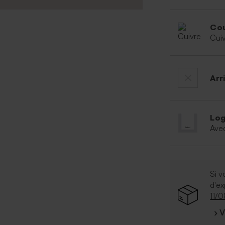
Cou
Cui
Arr
Log
Ave
Si v
d'e
11/
› 