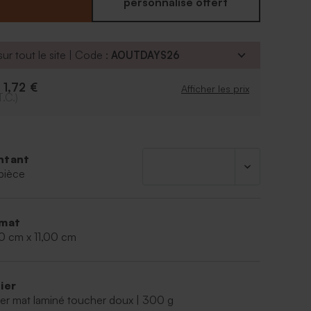
personnalisé offert
ur tout le site | Code :
AOUTDAYS26
1,72 €
e
Afficher les prix
T.C.)
ntant
pièce
mat
0 cm x 11,00 cm
ier
er mat laminé toucher doux | 300 g