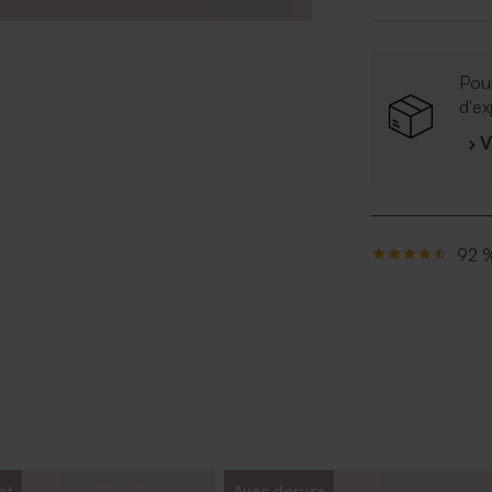
Pour
d'ex
› 
92 %
at
Avec dorure