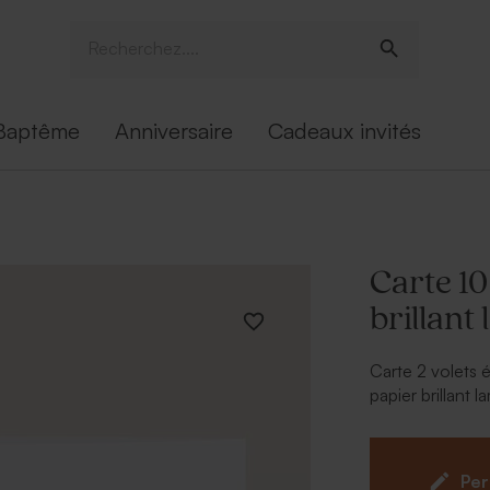
Baptême
Anniversaire
Cadeaux invités
Carte 1
brillant
Carte 2 volets 
papier brillant 
touche chic et 
textes et vos p
festifs aux plus
Per