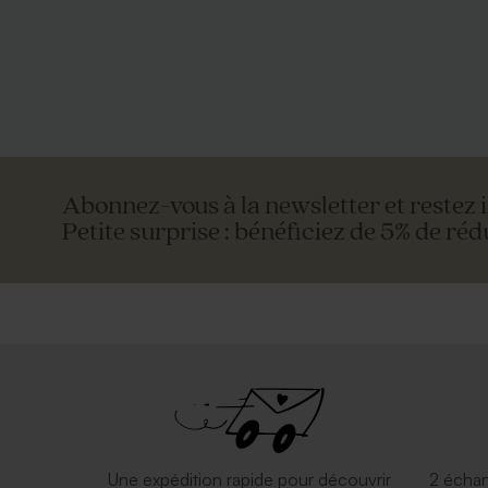
Urne en bois 100% personnalisable
Décoration
avec charnière
arrondi à p
Abonnez-vous à la newsletter et restez 
Petite surprise : bénéficiez de 5% de réd
Enveloppe eucalyptus
Jolie envel
Une expédition rapide pour découvrir
2 échan