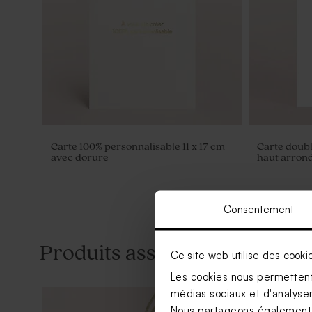
Carte 100% personnalisable 11 x 17 cm
Carte doubl
avec dorure
haut arrond
Consentement
Produits associés
Ce site web utilise des cooki
Les cookies nous permettent 
médias sociaux et d'analyser 
Nous partageons également de