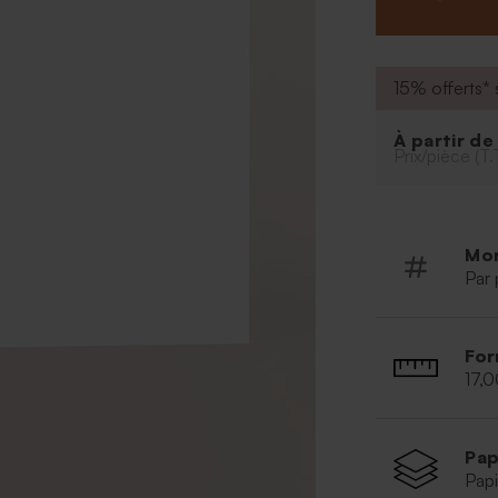
15% offerts* s
À partir d
Prix/pièce (T.
Mo
Par 
For
17,0
Pap
Papi