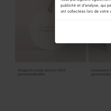
publicité et d'analyse, qui p
ont collectées lors de votre u
Étiquette ronde dorure 100%
Contenant à
personnalisable
personnali