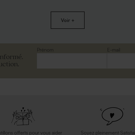
Voir +
 murale aluminium haut
Bouteille isotherme 100 %
ersonnaliser
personnalisable
Prénom
E-mail
informé.
uction.
oppe blanche rectangle
Enveloppe crème rectangle
tillons offerts pour vous aider
Soyez pleinement Satisfai