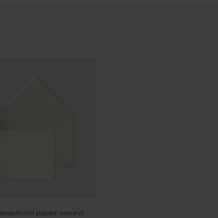
rs séchées et son message
Décoration murale aluminium for
sé
moyen haut arrondi à personnalis
Grand
format
mouchetée papier naturel