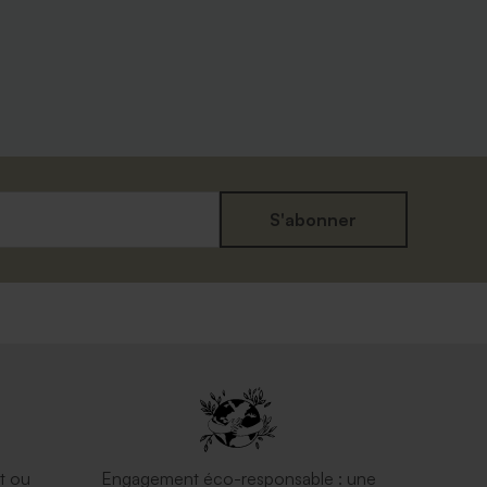
S'abonner
Enveloppe rectangle rose nude
t ou
Engagement éco-responsable : une