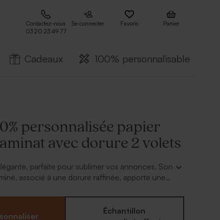
Contactez-nous
Se connecter
Favoris
Panier
03 20 23 49 77
Cadeaux
100% personnalisable
00% personnalisée papier
 laminat avec dorure 2 volets
élégante, parfaite pour sublimer vos annonces. Son
laminé, associé à une dorure raffinée, apporte une
lumineuse. La personnalisation met en valeur vos
rénoms. Idéale pour tous les événements, des plus
 élégants.
Échantillon
sonnaliser