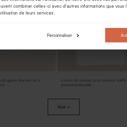
euvent combiner celles-ci avec d'autres informations que vous le
tilisation de leurs services.
Personnaliser
Aut
 dragées dorure or à
Livret de messe avec dorure 100%
ser
personnalisable
Nouveautés
Voir +