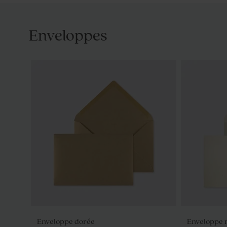
Enveloppes
Vase fleurs séchées transparent à
Cloche fleu
personnaliser
personnali
Enveloppe dorée
Enveloppe 