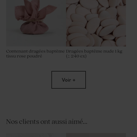
Contenant dragées baptême
Dragées baptême nude 1 kg
tissu rose poudré
(± 240 ex)
Voir +
Nos clients ont aussi aimé...
Dragées baptême lentilles
Tube à bulles baptême rose