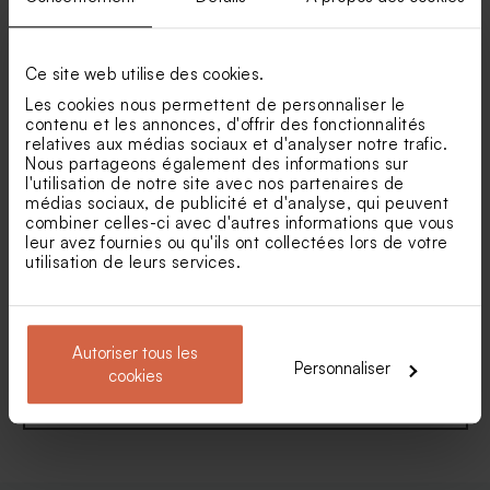
rectangulaire vichy photo et
volets et bouquet floral
dorure
Pot en verre sel de bain rose
Boîte DIY cadeaux invités
baptême
naissance rose
Ce site web utilise des cookies.
Les cookies nous permettent de personnaliser le
contenu et les annonces, d'offrir des fonctionnalités
relatives aux médias sociaux et d'analyser notre trafic.
Nous partageons également des informations sur
l'utilisation de notre site avec nos partenaires de
médias sociaux, de publicité et d'analyse, qui peuvent
combiner celles-ci avec d'autres informations que vous
leur avez fournies ou qu'ils ont collectées lors de votre
utilisation de leurs services.
Faire part naissance rayures
Faire part naissance
bleues et citron
couronne automnale et bébé
faon
Autoriser tous les
Personnaliser
cookies
Voir toute la collection Faire-part naissance