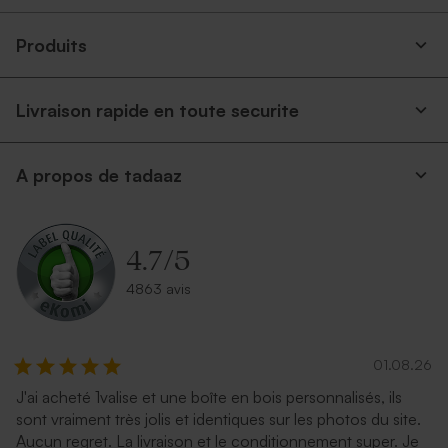
Produits
Livraison rapide en toute securite
A propos de tadaaz
Enveloppe écologique papier
Enveloppe rectangle dorée
kraft
4.7
/
5
4863 avis
01.08.26
J'ai acheté 1valise et une boîte en bois personnalisés, ils
sont vraiment très jolis et identiques sur les photos du site.
Enveloppe naissance crème
Enveloppe naissance
Aucun regret. La livraison et le conditionnement super. Je
autocollante
terracotta