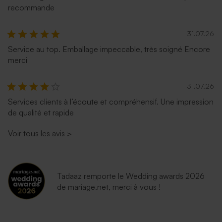
recommande
31.07.26
Service au top. Emballage impeccable, très soigné Encore
merci
31.07.26
Services clients à l’écoute et compréhensif. Une impression
de qualité et rapide
Enveloppe naissance
Enveloppe naissance
lavande
eucalyptus
Voir tous les avis
>
Tadaaz remporte le Wedding awards 2026
de mariage.net, merci à vous !