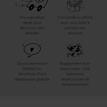
Une expédition
2 échantillons offerts
rapide pour
pour vous aider à
découvrir sans
prendre une
attendre
décision
Enveloppe blanche
Enveloppe rouge
autocollante
rectangulaire
Soyez pleinement
Engagement éco-
Satisfait ou
responsable : une
bénéficiez d'une
impression
réimpression gratuite
respectueuse de
l'environnement
Enveloppe rectangulaire
Enveloppe bleu ciel
argent
rectangulaire