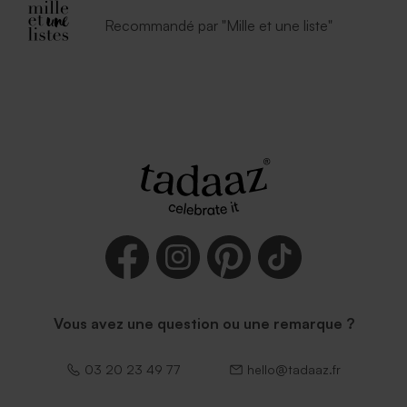
Enveloppe bleu nuit
Enveloppe naissance
Recommandé par "Mille et une liste"
émeraude
Enveloppe rectangle noire
Vous avez une question ou une remarque ?
03 20 23 49 77
hello@tadaaz.fr