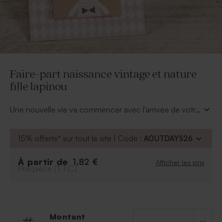
Faire-part naissance vintage et nature
fille lapinou
Une nouvelle vie va commencer avec l'arrivée de votre
petite princesse. Ce tendre faire-part naissance
vintage et nature aux motifs et mosaïques roses
15% offerts* sur tout le site | Code :
AOUTDAYS26
poudrées annoncera la bonne nouvelle à tous vos
proches. Les 2 parties se personnalisent. Un joli lien
À partir de
1,82 €
Afficher les prix
rose est livré d'office.
Prix/pièce (T.T.C.)
Ce
faire-part naissance vintage et nature fille
lapinou
est livré non monté.
Montant