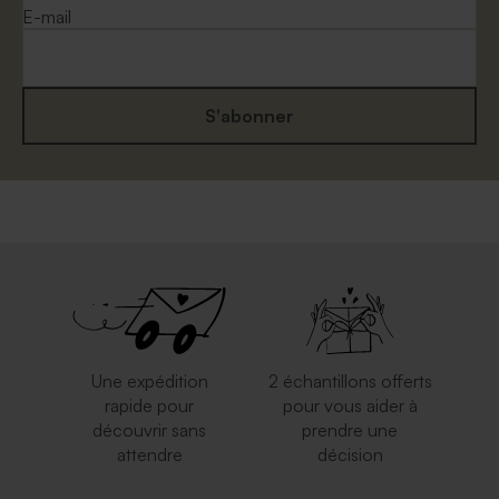
E-mail
S'abonner
Enveloppe blanche
Enveloppe naissance
autocollante
rectangulaire crème
Une expédition
2 échantillons offerts
rapide pour
pour vous aider à
découvrir sans
prendre une
attendre
décision
Enveloppe crème
Enveloppe rouge