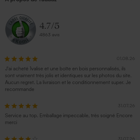
eucalyptus
recyclé moucheté
4.7
/
5
4863 avis
01.08.26
J'ai acheté 1valise et une boîte en bois personnalisés, ils
Enveloppe naissance
Enveloppe naissance longue
sont vraiment très jolis et identiques sur les photos du site.
rectangulaire bleu nuit
rose nude
Aucun regret. La livraison et le conditionnement super. Je
recommande
31.07.26
Service au top. Emballage impeccable, très soigné Encore
merci
31.07.26