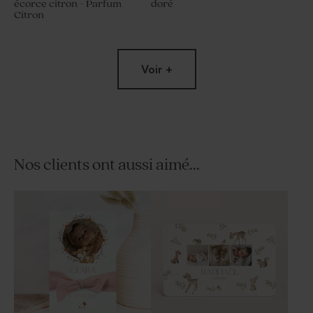
écorce citron - Parfum
doré
Citron
Voir +
Nos clients ont aussi aimé...
Contenant à dragées
Dragées baptême marbré or
baptême cloche doré
amande 1 kg (± 300 ex)