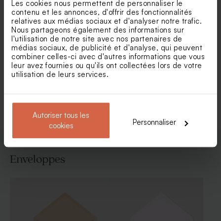
Les cookies nous permettent de personnaliser le
contenu et les annonces, d'offrir des fonctionnalités
relatives aux médias sociaux et d'analyser notre trafic.
Nous partageons également des informations sur
l'utilisation de notre site avec nos partenaires de
Faire part naissance renard
Faire part naissance carré
médias sociaux, de publicité et d'analyse, qui peuvent
et compagnie
animaux de la forêt
combiner celles-ci avec d'autres informations que vous
leur avez fournies ou qu'ils ont collectées lors de votre
utilisation de leurs services.
Voir toute la collection Faire-part naissance
Autoriser tous les
Personnaliser
cookies
Enveloppes