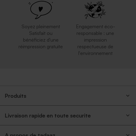
Soyez pleinement
Engagement éco-
Satisfait ou
responsable : une
bénéficiez d'une
impression
réimpression gratuite
respectueuse de
l'environnement
Enveloppe longue argent
Enveloppe naissance longue
crème autocollante
Produits
Livraison rapide en toute securite
Enveloppe naissance longue
Enveloppe naissance papier
A propos de tadaaz