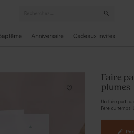
Baptême
Anniversaire
Cadeaux invités
Faire pa
plumes
Un faire part a
l'ère du temps. 
et il est temps 
naissance garçon
avec un ruban, l
Per