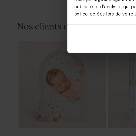
publicité et d'analyse, qui p
ont collectées lors de votre u
Nos clients ont aussi aimé...
Tube à bulles baptême vert eucalyptus
Contenant d
de gris