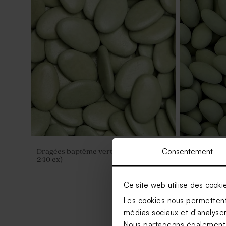
Consentement
Dragées baptême vert pastel 1 kg (±
Dragées ba
240 ex)
kg (± 300 ex
Ce site web utilise des cooki
Les cookies nous permettent 
médias sociaux et d'analyser 
Nous partageons également de