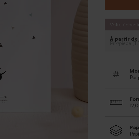
sur les deux fa
Votre échanti
À partir d
Prix/pièce (T.
Mo
Par 
For
12,
Pap
Papi