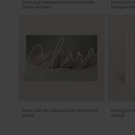
Faire part naissance arche et motifs
Faire part 
fleurs séchées
bouquet flo
Dragées baptême marbré vert 1 kg (±
Dragées ba
240 ex)
eucalyptus 
Faire part de naissance de notre petit
Faire part 
trésor
noeud