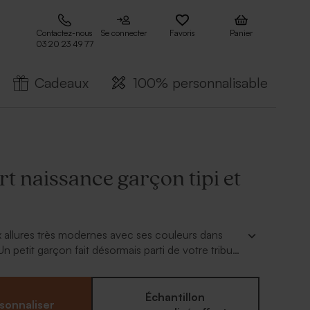
Contactez-nous
Se connecter
Favoris
Panier
03 20 23 49 77
Cadeaux
100% personnalisable
rt naissance garçon tipi et
ux allures très modernes avec ses couleurs dans
Un petit garçon fait désormais parti de votre tribu
de l'annoncer à vos proches avec ce faire part
 tipi et plumes. Les plumes se fixent au faire part
e tout est d'office fourni. Texte personnalisable
Échantillon
sonnaliser