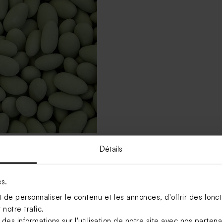
Détails
ptême eucalyptus amande 1
)
es.
Voir +
de personnaliser le contenu et les annonces, d'offrir des foncti
notre trafic.
s informations sur l'utilisation de notre site avec nos parten