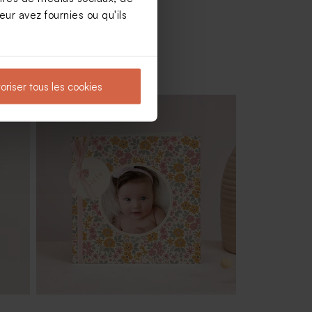
ur avez fournies ou qu'ils
oriser tous les cookies
nid
Moulin à vent baptême vert et son
crayon gris