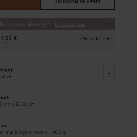
ces intérieures. Modèle livré non monté.
personnalisé offert
llon personnalisé offert* !
En savoir plus.
1,82 €
e
Afficher les prix
T.C.)
ntant
pièce
mat
00 cm x 12,00 cm
ier
er mat à légère texture | 300 g