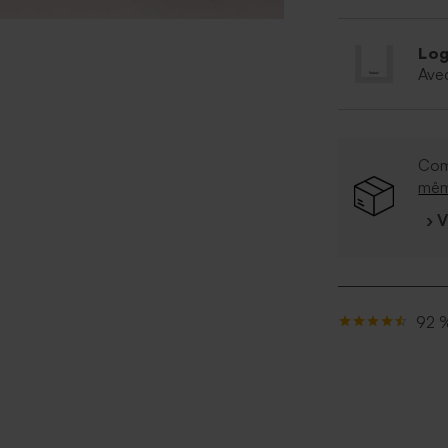
Log
Ave
Com
mê
› 
92 %