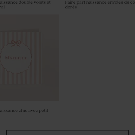
naissance double volets et
Faire part naissance envolée de 
ral
dorés
ptême sucrés rond
750 gr (± 195 ex)
naissance chic avec petit