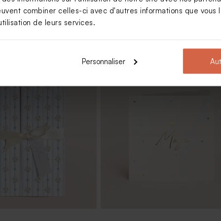
euvent combiner celles-ci avec d'autres informations que vous le
tilisation de leurs services.
Personnaliser
Aut
ragées baptême tissu vert
Contenant à dragées baptême en 
d'abeille vert