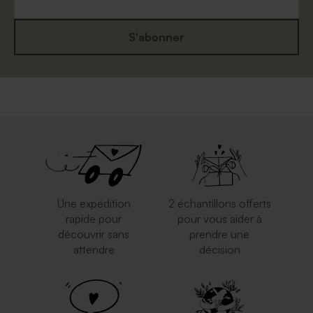
S'abonner
Enveloppe naissance
Enveloppe à pois
eucalyptus
Une expédition
2 échantillons offerts
rapide pour
pour vous aider à
découvrir sans
prendre une
attendre
décision
Enveloppe brune
Enveloppe carrée rouge