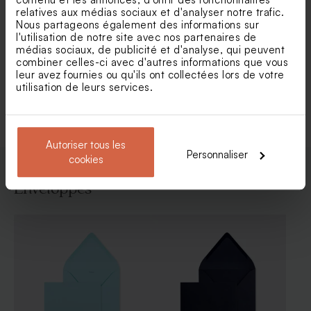
relatives aux médias sociaux et d'analyser notre trafic.
Nous partageons également des informations sur
Faire part naissance renard
Faire part naissance carré
l'utilisation de notre site avec nos partenaires de
et compagnie
animaux de la forêt
médias sociaux, de publicité et d'analyse, qui peuvent
combiner celles-ci avec d'autres informations que vous
leur avez fournies ou qu'ils ont collectées lors de votre
utilisation de leurs services.
Voir toute la collection Faire-part naissance
Autoriser tous les
Personnaliser
cookies
Enveloppes