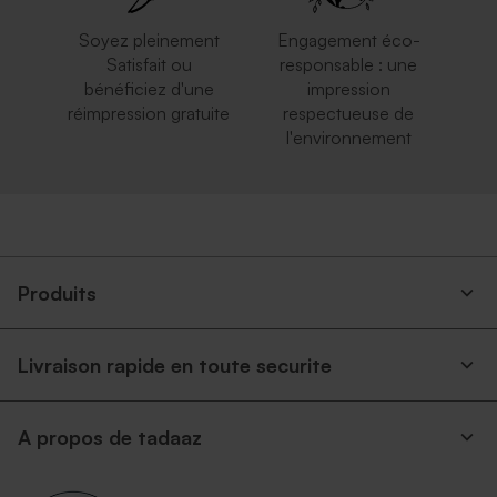
Soyez pleinement
Engagement éco-
Satisfait ou
responsable : une
bénéficiez d'une
impression
réimpression gratuite
respectueuse de
l'environnement
Enveloppe carrée argent
Petite enveloppe bleue
Produits
Livraison rapide en toute securite
Magnifique enveloppe
Enveloppe naissance rose
A propos de tadaaz
carrée blanche
nude