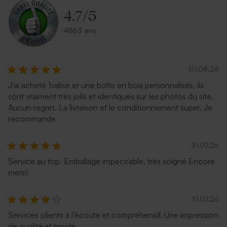
4.7
/
5
4863 avis
01.08.26
J'ai acheté 1valise et une boîte en bois personnalisés, ils
Superbe enveloppe carrée
Enveloppe rose pâle
sont vraiment très jolis et identiques sur les photos du site.
crème
Aucun regret. La livraison et le conditionnement super. Je
recommande
31.07.26
Service au top. Emballage impeccable, très soigné Encore
merci
31.07.26
Services clients à l’écoute et compréhensif. Une impression
Enveloppe naissance papier
Enveloppe fuchsia tendance
de qualité et rapide
naturel mouchetée