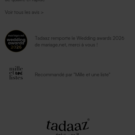
Voir tous les avis
>
Tadaaz remporte le Wedding awards 2026
de mariage.net, merci à vous !
Enveloppe naissance
Enveloppe vert menthe
lavande
rectangulaire (14 x 12,5 cm)
Recommandé par "Mille et une liste"