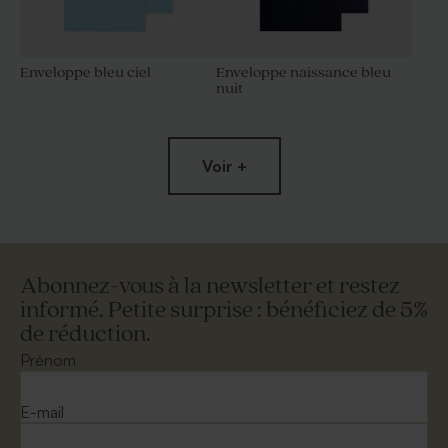
Enveloppe bleu ciel
Enveloppe naissance bleu
nuit
Voir +
Abonnez-vous à la newsletter et restez
informé. Petite surprise : bénéficiez de 5%
de réduction.
Enveloppe naissance dorée
Grande enveloppe papier
kraft
Prénom
E-mail