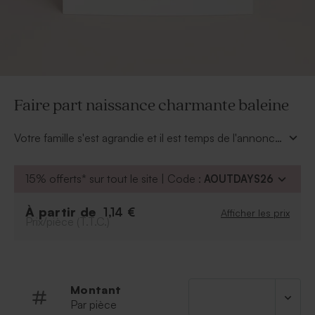
Faire part naissance charmante baleine
Votre famille s'est agrandie et il est temps de l'annoncer
à vos proches. Ce faire-part naissance baleine saura
diffuser la bonne nouvelle avec charme et douceur.
15% offerts* sur tout le site | Code :
AOUTDAYS26
À partir de
1,14 €
Afficher les prix
Prix/pièce (T.T.C.)
Montant
Par pièce