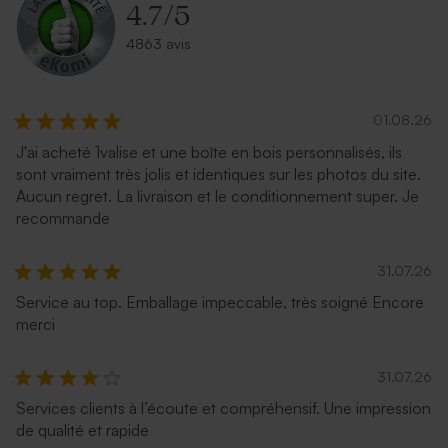
4.7
/
5
4863 avis
01.08.26
J'ai acheté 1valise et une boîte en bois personnalisés, ils
sont vraiment très jolis et identiques sur les photos du site.
Enveloppe écologique papier
Enveloppe naissance crème
Aucun regret. La livraison et le conditionnement super. Je
kraft
autocollante
recommande
31.07.26
Service au top. Emballage impeccable, très soigné Encore
merci
31.07.26
Services clients à l’écoute et compréhensif. Une impression
de qualité et rapide
Enveloppe naissance
Enveloppe naissance
terracotta
lavande