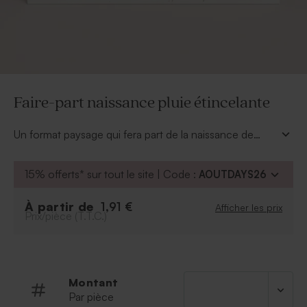
Faire-part naissance pluie étincelante
Un format paysage qui fera part de la naissance de
votre enfant avec élégance. Son prénom en dorure et
votre texte au dos suffiront pour faire chavirer le coeur
15% offerts* sur tout le site | Code :
AOUTDAYS26
de vos proches.
À partir de
1,91 €
Afficher les prix
Prix/pièce (T.T.C.)
Montant
Par pièce