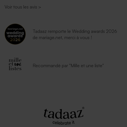
Voir tous les avis
>
Tadaaz remporte le Wedding awards 2026
de mariage.net, merci à vous !
Enveloppe naissance
Enveloppe naissance
Recommandé par "Mille et une liste"
eucalyptus
émeraude