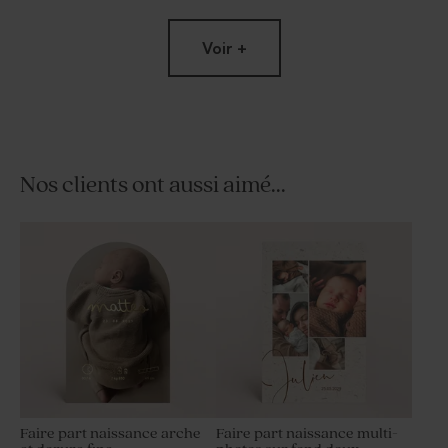
Voir +
Nos clients ont aussi aimé...
Pochon tissu baptême 100%
Contenant à dragées
coton - beige
transparent baptême
prénom
Faire part naissance arche
Faire part naissance multi-