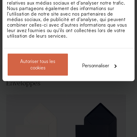
relatives aux médias sociaux et d'analyser notre trafic.
Nous partageons également des informations sur
Carte polaroïd naissance trio
Faire part naissance liberty
l'utilisation de notre site avec nos partenaires de
de photo
vintage et cadre photo
médias sociaux, de publicité et d'analyse, qui peuvent
combiner celles-ci avec d'autres informations que vous
leur avez fournies ou qu'ils ont collectées lors de votre
utilisation de leurs services.
Voir toute la collection Faire-part naissance
Autoriser tous les
Personnaliser
cookies
Enveloppes