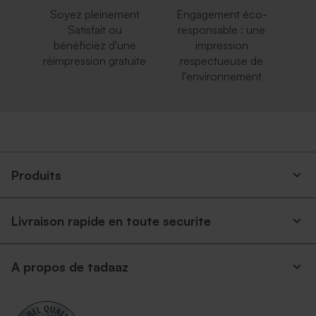
Soyez pleinement
Engagement éco-
Satisfait ou
responsable : une
bénéficiez d'une
impression
réimpression gratuite
respectueuse de
l'environnement
Enveloppe rouge
Enveloppe rectangulaire
rectangulaire
argent
Produits
Livraison rapide en toute securite
A propos de tadaaz
Jolie enveloppe blanche
Enveloppe bleu ciel
rectangle
rectangulaire