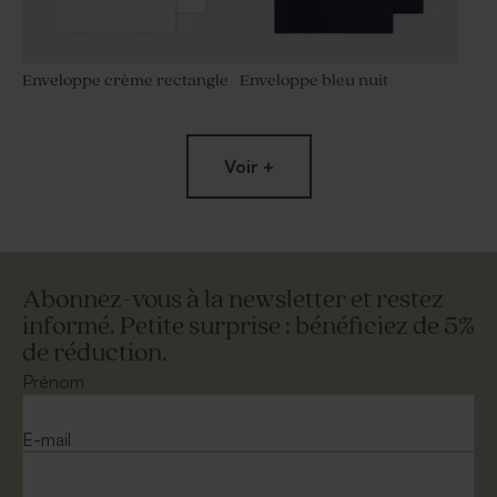
Enveloppe crème rectangle
Enveloppe bleu nuit
Voir +
Abonnez-vous à la newsletter et restez
informé. Petite surprise : bénéficiez de 5%
de réduction.
Enveloppe rectangle dorée
Enveloppe rose nude
Prénom
E-mail