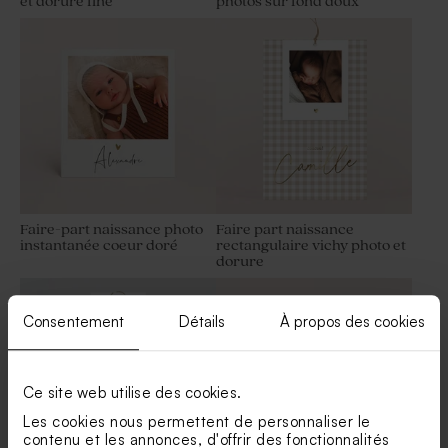
et dorure fine
photos sur fond doux
Contenant à dragées
Dragées baptême marbré or
baptême cloche doré
amande 1 kg (± 300 ex)
Faire-part naissance photo
Faire part naissance
instantanée coeur doré
rectangulaire vichy photo et
dorure
Contenant à dragées
Dragées baptême marbré or
transparent baptême
1 kg (± 240 ex)
Consentement
Détails
À propos des cookies
Ce site web utilise des cookies.
Les cookies nous permettent de personnaliser le
contenu et les annonces, d'offrir des fonctionnalités