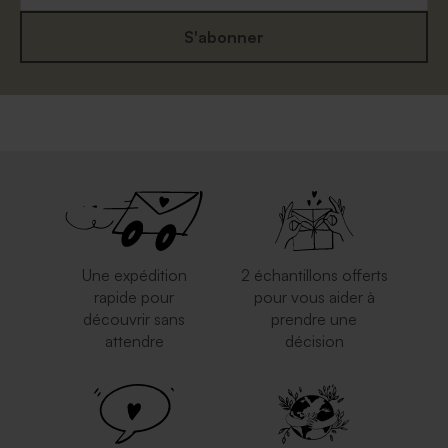
S'abonner
Enveloppe naissance
Enveloppe naissance rouille
mouchetée papier naturel
Une expédition
2 échantillons offerts
rapide pour
pour vous aider à
découvrir sans
prendre une
attendre
décision
Enveloppe rose pâle
Enveloppe blanche
autocollante