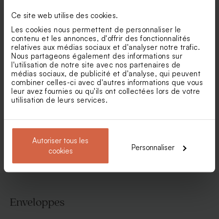
Ce site web utilise des cookies.
Les cookies nous permettent de personnaliser le
contenu et les annonces, d'offrir des fonctionnalités
relatives aux médias sociaux et d'analyser notre trafic.
Nous partageons également des informations sur
l'utilisation de notre site avec nos partenaires de
médias sociaux, de publicité et d'analyse, qui peuvent
combiner celles-ci avec d'autres informations que vous
Faire part mariage pochette
Faire part mariage
papier recyclé (et fleurs
terracotta un grand Oui
leur avez fournies ou qu'ils ont collectées lors de votre
séchées*)
utilisation de leurs services.
Voir toute la collection Faire-part mariage
Autoriser tous les
Personnaliser
cookies
Enveloppes