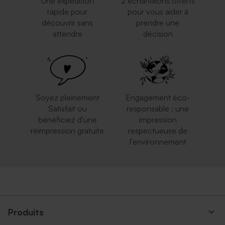
Une expédition
2 échantillons offerts
rapide pour
pour vous aider à
découvrir sans
prendre une
attendre
décision
Enveloppe mariage bleu nuit
Enveloppe mariage noire
Soyez pleinement
Engagement éco-
Satisfait ou
responsable : une
bénéficiez d'une
impression
réimpression gratuite
respectueuse de
l'environnement
Grande enveloppe papier
Enveloppe mariage grand
kraft
format rose nude
Produits