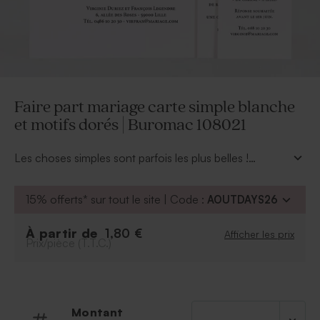
Faire part mariage carte simple blanche
et motifs dorés | Buromac 108021
Les choses simples sont parfois les plus belles !
Réalisez avec ce
faire part mariage carte simple
blanche et motifs dorés
une annonce sobre et
15% offerts* sur tout le site | Code :
AOUTDAYS26
élégante. Vous pouvez apporter de l'originalité grâce à
votre texte et ajouter des symboles selon vos souhaits.
À partir de
1,80 €
Afficher les prix
Les éléments dorés brillants font tout le charme de
Prix/pièce (T.T.C.)
cette invitation mariage, laissez-vous tenter ! 2 petites
cartes invitation sont également fournies avec.
Montant