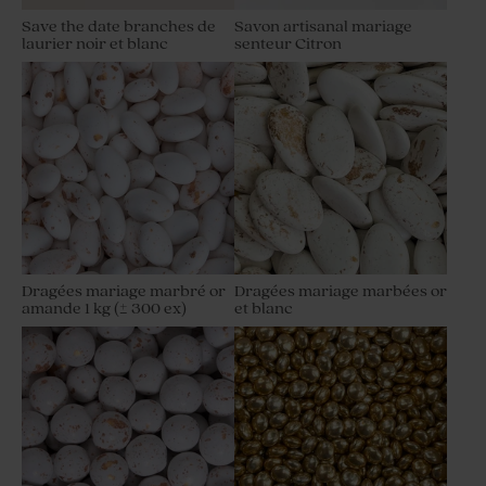
Save the date branches de
Savon artisanal mariage
laurier noir et blanc
senteur Citron
Dragées mariage marbré or
Dragées mariage marbées or
amande 1 kg (± 300 ex)
et blanc