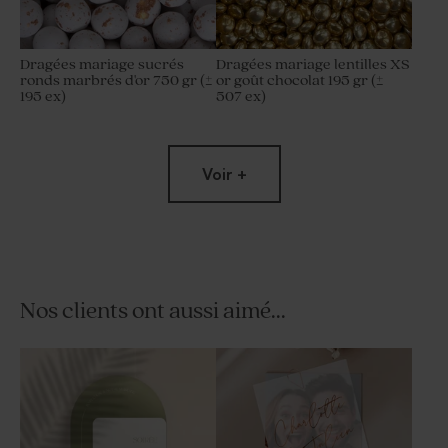
Dragées mariage sucrés
Dragées mariage lentilles XS
ronds marbrés d'or 750 gr (±
or goût chocolat 195 gr (±
195 ex)
507 ex)
Voir +
Nos clients ont aussi aimé...
Dragées mariage blanches
Contenant à dragées
avec marbrure or 1 kg (± 1120
mariage cloche dorée
ex)