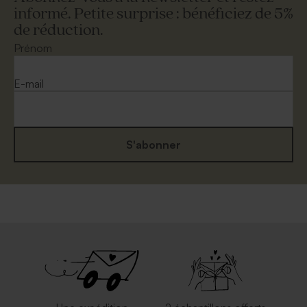
informé. Petite surprise : bénéficiez de 5%
de réduction.
Enveloppe mariage
Enveloppe mariage dorée
eucalyptus
Prénom
E-mail
S'abonner
Enveloppe mariage grand
Enveloppe mariage rouille
format crème
grand format