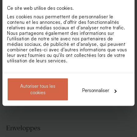
Ce site web utilise des cookies.
Les cookies nous permettent de personnaliser le
contenu et les annonces, d'offrir des fonctionnalités
relatives aux médias sociaux et d'analyser notre trafic.
Nous partageons également des informations sur
l'utilisation de notre site avec nos partenaires de
médias sociaux, de publicité et d'analyse, qui peuvent
combiner celles-ci avec d'autres informations que vous
leur avez fournies ou qu'ils ont collectées lors de votre
Faire part mariage envolée
Faire part pochette Oui pour
utilisation de leurs services.
de brindilles dorées
la vie (et fleurs séchées*)
Autoriser tous les
Voir toute la collection Faire-part mariage
Personnaliser
cookies
Enveloppes