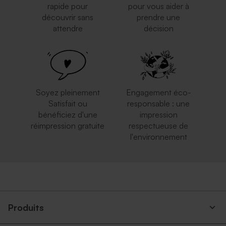
rapide pour
pour vous aider à
découvrir sans
prendre une
attendre
décision
Enveloppe mariage rouille
Enveloppe mariage bleu nuit
grand format
Soyez pleinement
Engagement éco-
Satisfait ou
responsable : une
bénéficiez d'une
impression
réimpression gratuite
respectueuse de
l'environnement
Enveloppe mariage noire
Enveloppe mariage grand
format rose nude
Produits