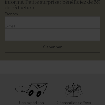
informé. Petite surprise : bénéficiez de 5%
de réduction.
Enveloppe rectangulaire
Enveloppe mariage
mariage papier recyclé
eucalyptus
Prénom
moucheté
E-mail
S'abonner
Enveloppe mariage dorée
Enveloppe mariage grand
format crème
Une expédition
2 échantillons offerts