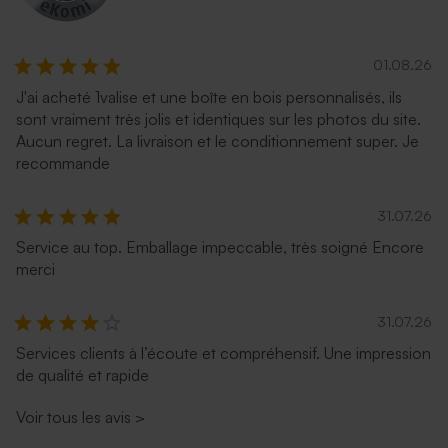
01.08.26
J'ai acheté 1valise et une boîte en bois personnalisés, ils
sont vraiment très jolis et identiques sur les photos du site.
Enveloppe voeux terracotta
Enveloppe voeux lavande
Aucun regret. La livraison et le conditionnement super. Je
recommande
31.07.26
Service au top. Emballage impeccable, très soigné Encore
merci
31.07.26
Services clients à l’écoute et compréhensif. Une impression
Enveloppe crème
Enveloppe crème rectangle
de qualité et rapide
autocollante
Voir tous les avis
>