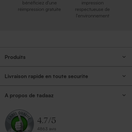
bénéficiez d'une
impression
réimpression gratuite
respectueuse de
l'environnement
Enveloppe voeux rose nude
Enveloppe papier kraft
Produits
Livraison rapide en toute securite
A propos de tadaaz
Enveloppe voeux
Enveloppe rouge
rectangulaire argent
rectangulaire
4.7
/
5
4863 avis