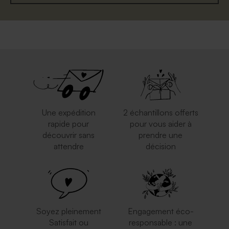
Enveloppe vœux eucalyptus
Enveloppe rectangle bleu
nuit
Une expédition
2 échantillons offerts
rapide pour
pour vous aider à
découvrir sans
prendre une
attendre
décision
Enveloppe noire
Jolie enveloppe blanche
rectangulaire
rectangle
Soyez pleinement
Engagement éco-
Satisfait ou
responsable : une