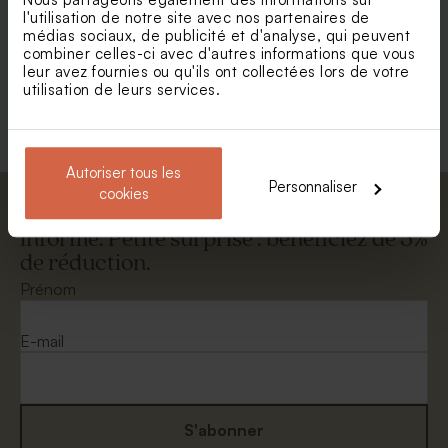
Enveloppe rectangulaire
Enveloppe vœux rouille
l'utilisation de notre site avec nos partenaires de
dorée
médias sociaux, de publicité et d'analyse, qui peuvent
combiner celles-ci avec d'autres informations que vous
leur avez fournies ou qu'ils ont collectées lors de votre
utilisation de leurs services.
Voir +
Autoriser tous les
Personnaliser
cookies
Abonnez-vous à la newsletter et restez
informé. Petite surprise : bénéficiez de 5%
de réduction.
Enveloppe voeux émeraude
Enveloppe blanche
autocollante
Prénom
E-mail
S'abonner