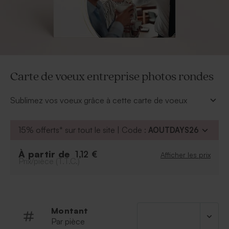
Carte de voeux entreprise photos rondes
Sublimez vos voeux grâce à cette carte de voeux
élégante à souhaits et pour rester dans les esprits
n'hésitez pas à insérer vos photos d'entreprise.
15% offerts* sur tout le site | Code :
AOUTDAYS26
À personnaliser
:
Texte et photos
À partir de
1,12 €
Afficher les prix
Prix/pièce (T.T.C.)
Police et couleur de la police
Possibilité d'ajouter le symbole de votre choix
grâce à notre outil de personnalisation.
Montant
Par pièce