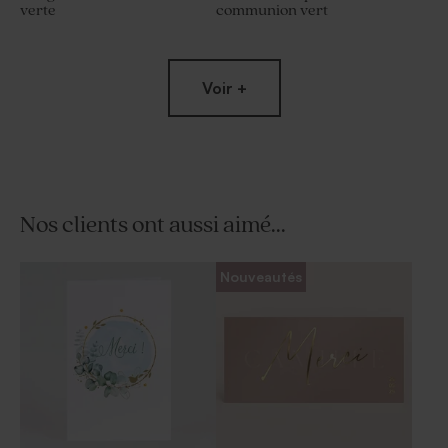
verte
communion vert
Voir +
Nos clients ont aussi aimé...
Bougie communion arc-en-
Sucette communion verte et
Nouveautés
ciel verte
blanche