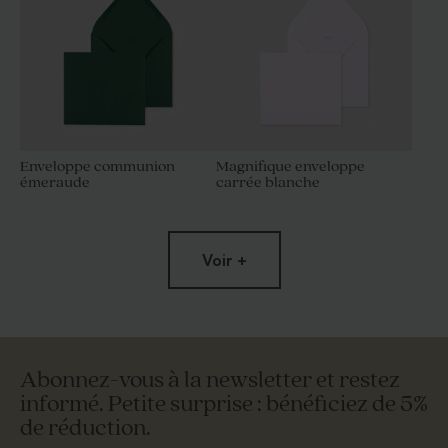
Enveloppe communion
Magnifique enveloppe
émeraude
carrée blanche
Voir +
Abonnez-vous à la newsletter et restez
informé. Petite surprise : bénéficiez de 5%
de réduction.
Enveloppe communion
Enveloppe communion