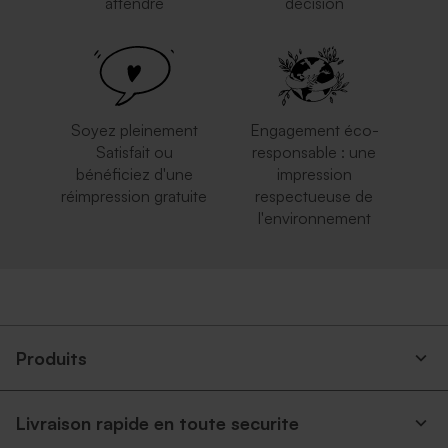
attendre
décision
Enveloppe brune
Superbe enveloppe carrée
crème
Soyez pleinement
Engagement éco-
Satisfait ou
responsable : une
bénéficiez d'une
impression
réimpression gratuite
respectueuse de
l'environnement
Enveloppe argentée
Enveloppe bleu ciel
Produits
Livraison rapide en toute securite