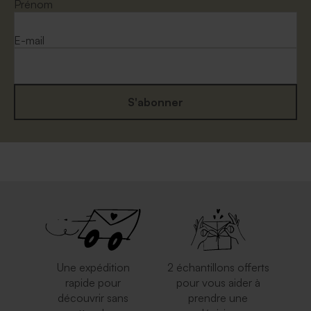
eucalyptus
dorée
Prénom
E-mail
S'abonner
Jolie enveloppe noire
Grande enveloppe papier
kraft
Une expédition
2 échantillons offerts
rapide pour
pour vous aider à
découvrir sans
prendre une