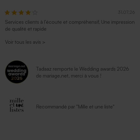
31.07.26
Services clients à l’écoute et compréhensif. Une impression
de qualité et rapide
Enveloppe communion
Enveloppe communion rose
lavande
nude
Voir tous les avis
>
Tadaaz remporte le Wedding awards 2026
de mariage.net, merci à vous !
Enveloppe communion bleu
Enveloppe vert menthe
Recommandé par "Mille et une liste"
nuit
rectangulaire (14 x 12,5 cm)