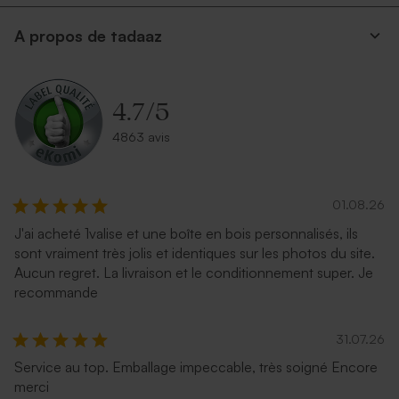
A propos de tadaaz
Enveloppe rose pâle
Enveloppe communion
rouge
4.7
/
5
4863 avis
01.08.26
J'ai acheté 1valise et une boîte en bois personnalisés, ils
sont vraiment très jolis et identiques sur les photos du site.
Enveloppe fuchsia tendance
Enveloppe communion
Aucun regret. La livraison et le conditionnement super. Je
terracotta
recommande
31.07.26
Service au top. Emballage impeccable, très soigné Encore
merci