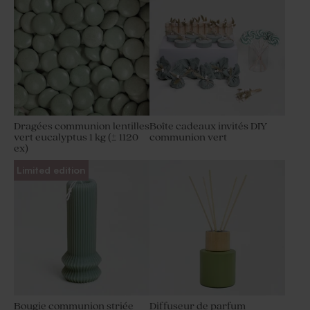
Dragées communion lentilles
Boîte cadeaux invités DIY
vert eucalyptus 1 kg (± 1120
communion vert
ex)
Limited edition
Bougie communion striée
Diffuseur de parfum