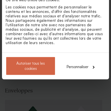
Les cookies nous permettent de personnaliser le
contenu et les annonces, d'offrir des fonctionnalités
relatives aux médias sociaux et d'analyser notre trafic.
Nous partageons également des informations sur
Carte remerciement
Carte remerciement
l'utilisation de notre site avec nos partenaires de
communion et photos
communion tryptique
médias sociaux, de publicité et d'analyse, qui peuvent
chaleureuses
couronne de fleurs dorée
combiner celles-ci avec d'autres informations que vous
leur avez fournies ou qu'ils ont collectées lors de votre
utilisation de leurs services.
Voir toute la collection Carte
remerciement communion
Autoriser tous les
Personnaliser
cookies
Enveloppes