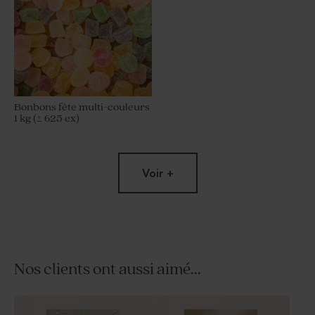
Bonbons fête multi-couleurs
1 kg (± 625 ex)
Voir +
Nos clients ont aussi aimé...
Bonbon soucoupe acidulé
fête 125 gr (± 96 ex)