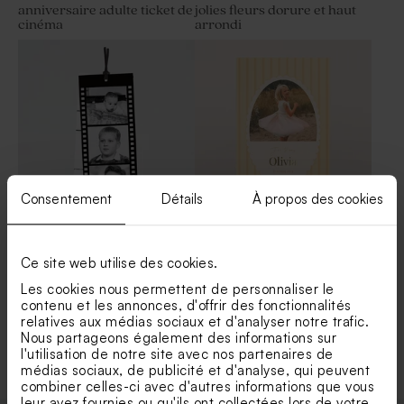
anniversaire adulte ticket de
jolies fleurs dorure et haut
cinéma
arrondi
Consentement
Détails
À propos des cookies
Carte d'invitation
Carte invitation anniversaire
anniversaire de mariage
lignée et cadre oval
photo négative
Ce site web utilise des cookies.
Les cookies nous permettent de personnaliser le
contenu et les annonces, d'offrir des fonctionnalités
relatives aux médias sociaux et d'analyser notre trafic.
Voir toute la collection Invitation fête
Nous partageons également des informations sur
l'utilisation de notre site avec nos partenaires de
médias sociaux, de publicité et d'analyse, qui peuvent
combiner celles-ci avec d'autres informations que vous
leur avez fournies ou qu'ils ont collectées lors de votre