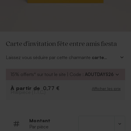
Carte d'invitation fête entre amis fiesta
Laissez vous séduire par cette charmante
carte
d'invitation fête entre amis fiesta
qui plaira à coup
sûr à vos invités. Personnalisez la d’un texte ou d’une
15% offerts* sur tout le site | Code :
AOUTDAYS26
citation pour informer vos proches de la fête que vous
organisez !
À partir de
0,77 €
Afficher les prix
Prix/pièce (T.T.C.)
Montant
Par pièce