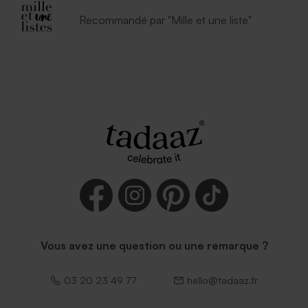
Recommandé par "Mille et une liste"
Élegante enveloppe noire
Enveloppe vert menthe
rectangulaire (14 x 12,5 cm)
Vous avez une question ou une remarque ?
03 20 23 49 77
hello@tadaaz.fr
Enveloppe fête papier
moucheté naturel