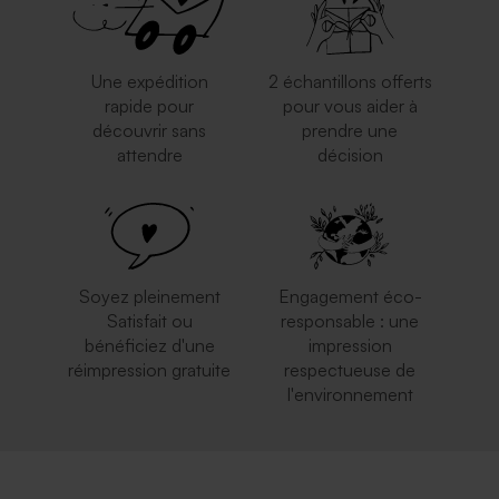
Une expédition
2 échantillons offerts
rapide pour
pour vous aider à
découvrir sans
prendre une
Enveloppe rose pâle
Enveloppe fête rouge
attendre
décision
Soyez pleinement
Engagement éco-
Satisfait ou
responsable : une
bénéficiez d'une
impression
réimpression gratuite
respectueuse de
l'environnement
Enveloppe fête terracotta
Enveloppe bleu ciel