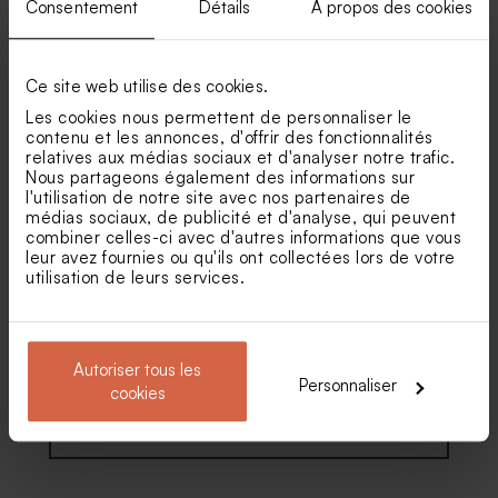
Consentement
Détails
À propos des cookies
Carte d'invitation
Carte d'invitation
anniversaire humoristique
anniversaire adulte
chien
photomaton tendance
Fleurs séchées fête -
Lagurus blanc
Ce site web utilise des cookies.
Les cookies nous permettent de personnaliser le
contenu et les annonces, d'offrir des fonctionnalités
relatives aux médias sociaux et d'analyser notre trafic.
Nous partageons également des informations sur
l'utilisation de notre site avec nos partenaires de
médias sociaux, de publicité et d'analyse, qui peuvent
combiner celles-ci avec d'autres informations que vous
leur avez fournies ou qu'ils ont collectées lors de votre
utilisation de leurs services.
Carte d'invitation
Carte invitation anniversaire
anniversaire adulte ticket de
jolies fleurs dorure et haut
cinéma
arrondi
Autoriser tous les
Personnaliser
cookies
Voir toute la collection Invitation fête