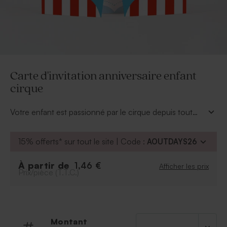
Carte d'invitation anniversaire enfant
cirque
Votre enfant est passionné par le cirque depuis tout
petit ? Conviez ses camarades à sa fête d'anniversaire
avec notre carte d'invitation anniversaire enfant cirque.
15% offerts* sur tout le site | Code :
AOUTDAYS26
Les portes du chapiteau s'ouvrent et laissent place à
votre invitation au décor du cirque ! A coup sûr petits
À partir de
1,46 €
Afficher les prix
et grands apprécieront et la fête n'en sera que plus
Prix/pièce (T.T.C.)
joyeuse !
Montant