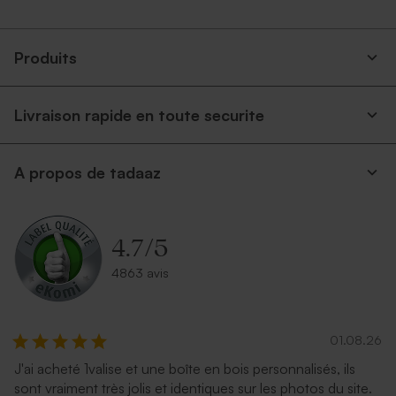
Produits
Livraison rapide en toute securite
Enveloppe fête eucalyptus
Enveloppe fête dorée
A propos de tadaaz
4.7
/
5
4863 avis
01.08.26
Grande enveloppe papier
Enveloppe fête rouille format
J'ai acheté 1valise et une boîte en bois personnalisés, ils
kraft
petit
sont vraiment très jolis et identiques sur les photos du site.