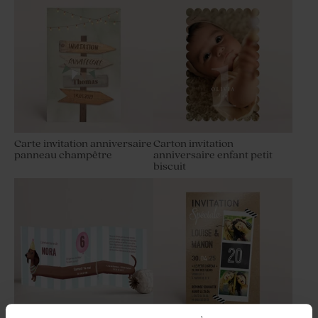
anniversaire goût poire 750
son crayon personnalisable
gr (± 190 ex)
Carte invitation anniversaire
Carton invitation
panneau champêtre
anniversaire enfant petit
biscuit
Bougie fête arc-en-ciel
Contenant en verre strié fête
blanche
bouchon en liège