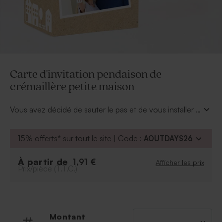
Carte d'invitation pendaison de
crémaillère petite maison
Vous avez décidé de sauter le pas et de vous installer à
deux ? Conviez vos proches, famille et amis, à votre
crémaillère ! L'occasion de tous vous rassembler et de
15% offerts* sur tout le site | Code :
AOUTDAYS26
faire découvrir votre petit nid douillet. Ils seront surpris
par votre
carte d'invitation pendaison de
À partir de
1,91 €
Afficher les prix
crémaillère petite maison
et ravis d'être conviés ! À
Prix/pièce (T.T.C.)
vous de personnaliser le texte et d'y apposer une
photo de vous.
Montant