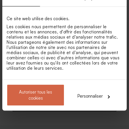
anniversaire adulte
anniversaire adulte ticket de
photomaton tendance
cinéma
Ce site web utilise des cookies.
Les cookies nous permettent de personnaliser le
contenu et les annonces, d'offrir des fonctionnalités
relatives aux médias sociaux et d'analyser notre trafic.
Nous partageons également des informations sur
l'utilisation de notre site avec nos partenaires de
médias sociaux, de publicité et d'analyse, qui peuvent
combiner celles-ci avec d'autres informations que vous
leur avez fournies ou qu'ils ont collectées lors de votre
utilisation de leurs services.
Carte d'invitation
Carte invitation anniversaire
anniversaire de mariage
arche table de fête
photo négative
Autoriser tous les
Personnaliser
cookies
Voir toute la collection Invitation fête