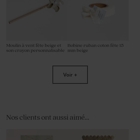
Moulin à vent fête beige et
Bobine ruban coton fête 15
son crayon personnalisable
mm beige
Voir +
Nos clients ont aussi aimé...
Dragées fête couleur
Sels de bain 'Springtime' fête
champagne 1 kg (± 240 ex)