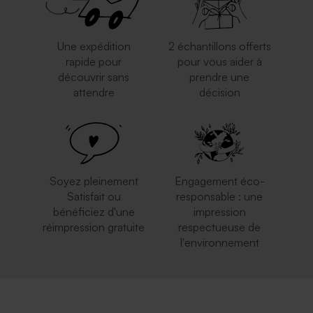
Une expédition
2 échantillons offerts
rapide pour
pour vous aider à
découvrir sans
prendre une
attendre
décision
Enveloppe recyclée fête
Enveloppe fête carrée rose
carrée
nude
Soyez pleinement
Engagement éco-
Satisfait ou
responsable : une
bénéficiez d'une
impression
réimpression gratuite
respectueuse de
l'environnement
Enveloppe carrée fête rouille
Enveloppe fête carrée
eucalyptus