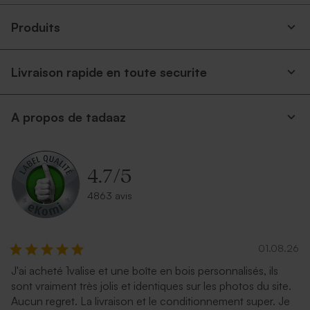
Produits
Livraison rapide en toute securite
A propos de tadaaz
Enveloppe fête bleu nuit
Enveloppe carrée dorée
4.7
/
5
4863 avis
01.08.26
J'ai acheté 1valise et une boîte en bois personnalisés, ils
sont vraiment très jolis et identiques sur les photos du site.
Enveloppe carrée noire avec
Enveloppe blanche
Aucun regret. La livraison et le conditionnement super. Je
un rabat droit
autocollante