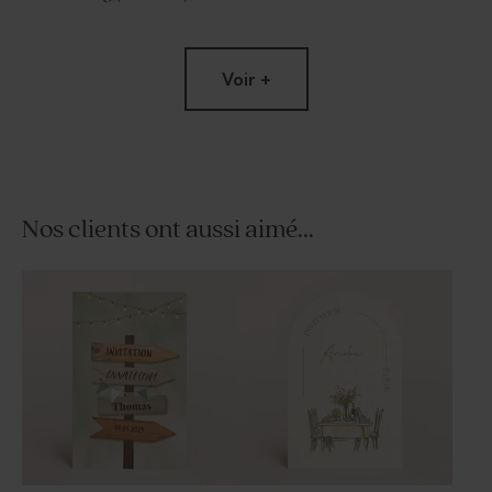
Voir +
Nos clients ont aussi aimé...
Dragées anniversaire
Savon fête fond fleur d'or -
lentilles XS or goût chocolat
senteur Calendula Bambou
195 gr (± 507 ex)