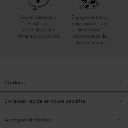
Soyez pleinement
Engagement éco-
Satisfait ou
responsable : une
bénéficiez d'une
impression
réimpression gratuite
respectueuse de
l'environnement
Enveloppe rectangulaire
Enveloppe rose pâle
argent
Produits
Livraison rapide en toute securite
A propos de tadaaz
Enveloppe crème rectangle
Enveloppe bleu ciel