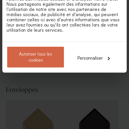
Nous partageons également des informations sur
l'utilisation de notre site avec nos partenaires de
médias sociaux, de publicité et d'analyse, qui peuvent
Carte invitation anniversaire
Carte d'invitation
combiner celles-ci avec d'autres informations que vous
jolies fleurs dorure et haut
anniversaire de mariage
leur avez fournies ou qu'ils ont collectées lors de votre
arrondi
photo négative
utilisation de leurs services.
Voir toute la collection Invitation fête
Autoriser tous les
Personnaliser
cookies
Enveloppes