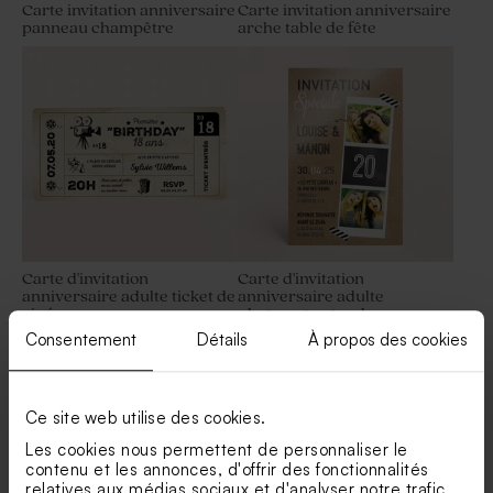
Carte invitation anniversaire
Carte invitation anniversaire
panneau champêtre
arche table de fête
Dragées chocolat marbrées
Autocollant cachet de cire
or et blanc
fête cœur
Carte d'invitation
Carte d'invitation
anniversaire adulte ticket de
anniversaire adulte
cinéma
photomaton tendance
Consentement
Détails
À propos des cookies
Ce site web utilise des cookies.
Les cookies nous permettent de personnaliser le
contenu et les annonces, d'offrir des fonctionnalités
relatives aux médias sociaux et d'analyser notre trafic.