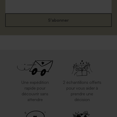
S'abonner
Jolie enveloppe blanche
Enveloppe fête rouille
rectangle
Une expédition
2 échantillons offerts
rapide pour
pour vous aider à
découvrir sans
prendre une
attendre
décision
Enveloppe crème
Enveloppe rouge
autocollante
rectangulaire