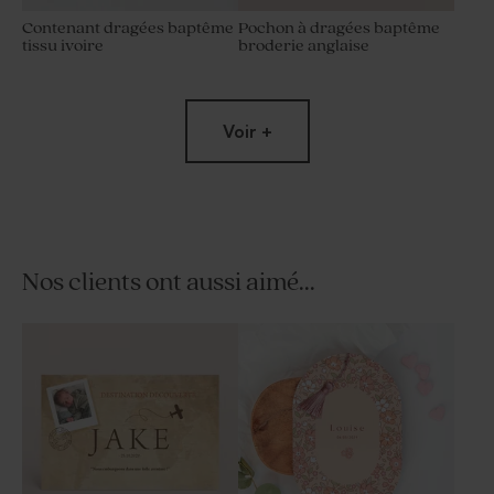
Contenant dragées baptême
Pochon à dragées baptême
tissu ivoire
broderie anglaise
Voir +
Nos clients ont aussi aimé...
Dragées baptême couleur
Boîte en velours baptême
champagne 1 kg (± 240 ex)
beige petit noeud avec
gravure