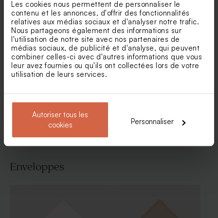
Les cookies nous permettent de personnaliser le
contenu et les annonces, d'offrir des fonctionnalités
relatives aux médias sociaux et d'analyser notre trafic.
Nous partageons également des informations sur
l'utilisation de notre site avec nos partenaires de
médias sociaux, de publicité et d'analyse, qui peuvent
Faire part naissance rayures
Faire part naissance double
combiner celles-ci avec d'autres informations que vous
bleues et citron
volets et bouquet floral
leur avez fournies ou qu'ils ont collectées lors de votre
utilisation de leurs services.
Voir toute la collection Faire-part naissance
Autoriser tous les
Personnaliser
cookies
Enveloppes