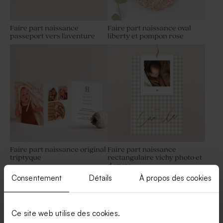
Faire part naissance
Faire part naissance oval
passeport vers l'aventure
liberty et pompon rose
Dragées naissance lentilles
Moulin à vent baptême beige
champagne 1 kg (± 1120 ex)
et son crayon gris
Faire part naissance original
Faire part naissance
triptyque
rectangulaire vichy photo et
dorure
Petit pot en verre dépoli
Contenant à dragées
Consentement
Détails
À propos des cookies
baptême sable
baptême rond velours sable
Ce site web utilise des cookies.