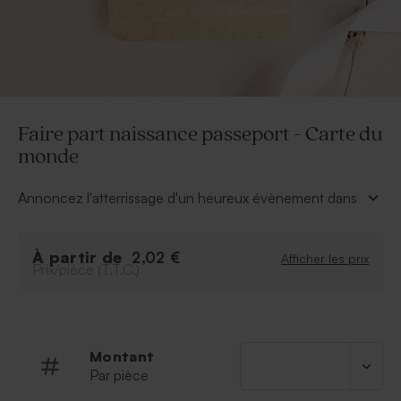
Faire part naissance passeport - Carte du
monde
Annoncez l'atterrissage d'un heureux évènement dans
votre vie grâce à ce faire part naissance passeport.
* Faire part à personnaliser à l'aide de notre outil de
À partir de
personnalisation en ligne.
2,02 €
Afficher les prix
Prix/pièce (T.T.C.)
* Ajoutez la photo et le texte de votre choix.
Montant
Par pièce