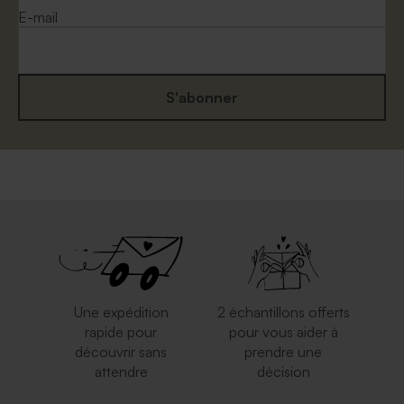
E-mail
S'abonner
Enveloppe naissance dorée
Enveloppe classique blanche
rectangulaire
Une expédition
2 échantillons offerts
rapide pour
pour vous aider à
découvrir sans
prendre une
attendre
décision
Enveloppe naissance papier
Enveloppe naissance rouille