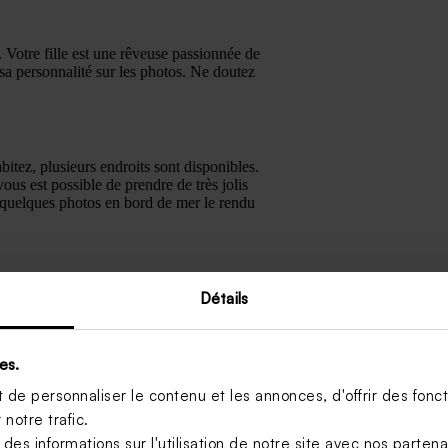
Votre fille est une rêveuse passionnée de
sa personnalité sur les photos. Ne doutez
abitez, plusieurs endroits sont disponibles.
ous est possible de prendre de très jolis
e quelques photos en bord de mer le rendu
Détails
tre papeterie communion et sa mise en page.
e) en avant. Vous pouvez être certain que
es.
de personnaliser le contenu et les annonces, d'offrir des foncti
 votre texte. Pour la communion de votre
notre trafic.
ent
, la décoration de la salle… Elles feront
s informations sur l'utilisation de notre site avec nos parten
ir les invités de la cérémonie ! Après tout