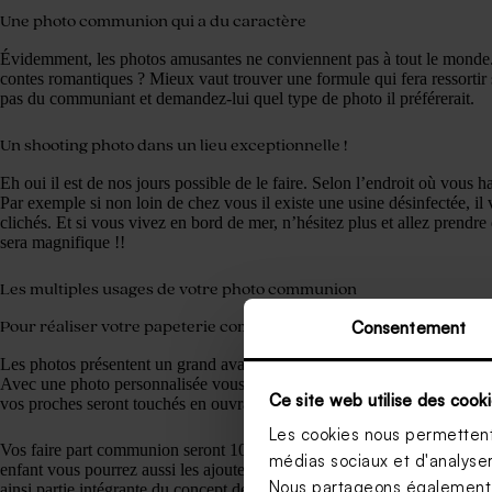
Une photo communion qui a du caractère
Évidemment, les photos amusantes ne conviennent pas à tout le monde. 
contes romantiques ? Mieux vaut trouver une formule qui fera ressortir 
pas du communiant et demandez-lui quel type de photo il préférerait.
Un shooting photo dans un lieu exceptionnelle !
Eh oui il est de nos jours possible de le faire. Selon l’endroit où vous h
Par exemple si non loin de chez vous il existe une usine désinfectée, il v
clichés. Et si vous vivez en bord de mer, n’hésitez plus et allez prendr
sera magnifique !!
Les multiples usages de votre photo communion
Consentement
Pour réaliser votre papeterie communion
Les photos présentent un grand avantage surtout pour la création de vo
Avec une photo personnalisée vous pourrez mettre le ou la communiant(
Ce site web utilise des cooki
vos proches seront touchés en ouvrant l’enveloppe.
Les cookies nous permettent 
Vos faire part communion seront 100% personnalisé avec vos photos et
médias sociaux et d'analyser 
enfant vous pourrez aussi les ajouter sur le menu, la
carte de remerciem
Nous partageons également de
ainsi partie intégrante du concept de la fête et ne manqueront pas de rav