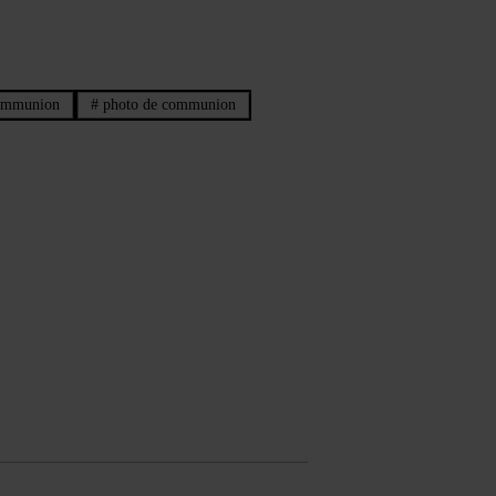
ommunion
#
photo de communion