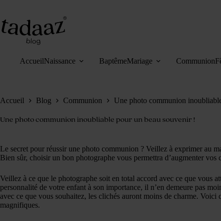
Passer
au
contenu
Accueil
Naissance
Baptême
Mariage
Communion
F
Accueil
Blog
Communion
Une photo communion inoubliable
Une photo communion inoubliable pour un beau souvenir !
Le secret pour réussir une photo communion ? Veillez à exprimer au ma
Bien sûr, choisir un bon photographe vous permettra d’augmenter vos c
Veillez à ce que le photographe soit en total accord avec ce que vous a
personnalité de votre enfant à son importance, il n’en demeure pas moi
avec ce que vous souhaitez, les clichés auront moins de charme. Voici 
magnifiques.