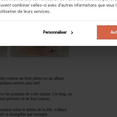
euvent combiner celles-ci avec d'autres informations que vous le
tilisation de leurs services.
Personnaliser
Aut
enirs comme un livre photo ou un album
quelques années plus tard.
vec les portraits de votre enfant. Un mug, un
eur présence et de leur cadeau.
munion selon le thème de la fête. Utilisez
ure et champêtre par exemple.