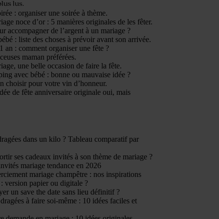
plus lus.
irée : organiser une soirée à thème.
age noce d’or : 5 manières originales de les fêter.
ur accompagner de l’argent à un mariage ?
ébé : liste des choses à prévoir avant son arrivée.
1 an : comment organiser une fête ?
nceuses maman préférées.
age, une belle occasion de faire la fête.
ping avec bébé : bonne ou mauvaise idée ?
n choisir pour votre vin d’honneur.
dée de fête anniversaire originale oui, mais
ragées dans un kilo ? Tableau comparatif par
tir ses cadeaux invités à son thème de mariage ?
invités mariage tendance en 2026
rciement mariage champêtre : nos inspirations
: version papier ou digitale ?
er un save the date sans lieu définitif ?
dragées à faire soi-même : 10 idées faciles et
e demande en mariage : 10 idées originales