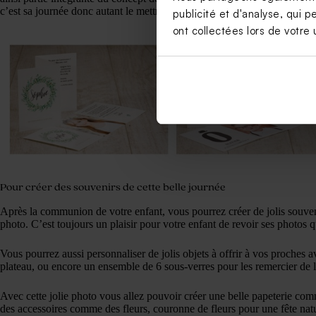
c’est sa journée donc autant le mettre à l’honneur.
publicité et d'analyse, qui p
ont collectées lors de votre u
Pour créer des souvenirs de cette belle journée
Après la communion de votre enfant, vous pourrez créer de jolis souv
photo. C’est toujours un plaisir pour votre enfant de revoir ses photos 
Vous pourrez aussi personnaliser de jolis objets à offrir à vos proches a
plateau, ou encore un ensemble de 6 sous-verres pour les remercier de l
Avec cette jolie photo vous allez pouvoir créer une belle papeterie com
des accessoires comme des fleurs, couronne de fleurs pour une fête nat