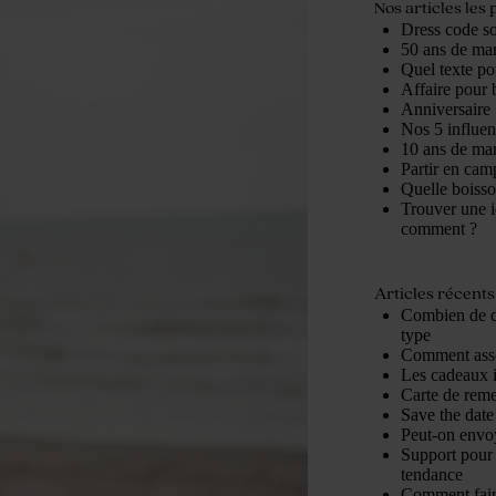
Nos articles les 
Dress code so
50 ans de mari
Quel texte po
Affaire pour b
Anniversaire 
Nos 5 influe
10 ans de mari
Partir en cam
Quelle boisso
Trouver une i
comment ?
Articles récents
Combien de d
type
Comment assor
Les cadeaux 
Carte de reme
Save the date 
Peut-on envoy
Support pour 
tendance
Comment fair