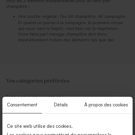
Voici les 3 éléments indispensables pour un faire part
champêtre :
Une touche végétal : Qui dit champêtre, dit campagne.
Et quand on pense à la campagne, la première chose
qui nous vient à l’esprit, c’est bien sûr la végétation.
Votre faire part mariage champêtre doit donc
impérativement inclure des éléments tels que des
Vos catégories préférées
Faire-part mariage petit prix
Consentement
Détails
À propos des cookies
Faire-part mariage champêtre
Ce site web utilise des cookies.
Faire-part mariage chic
Les cookies nous permettent de personnaliser le