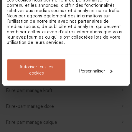
contenu et les annonces, d'offrir des fonctionnalités
Faire part mariage romantique
relatives aux médias sociaux et d'analyser notre trafic.
Nous partageons également des informations sur
l'utilisation de notre site avec nos partenaires de
Faire-part mariage voyage
médias sociaux, de publicité et d'analyse, qui peuvent
combiner celles-ci avec d'autres informations que vous
leur avez fournies ou qu'ils ont collectées lors de votre
Faire part mariage original
utilisation de leurs services.
Faire part mariage terracotta
Autoriser tous les
Personnaliser
cookies
Faire part mariage eucalyptus
Faire part mariage kraft
Faire-part mariage doré
Faire part mariage calque