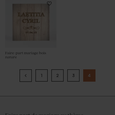
Faire-part mariage bois
nature
1
2
3
4