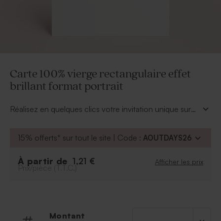
Carte 100% vierge rectangulaire effet
brillant format portrait
Réalisez en quelques clics votre invitation unique sur
une
carte 100% vierge rectangulaire effet
brillant format portrait
. Pour cela il vous suffira de
15% offerts* sur tout le site | Code :
AOUTDAYS26
glisser votre fichier prêt ou d'utiliser notre mode de
personnalisation en ligne. Le format de cette carte est :
À partir de
1,21 €
Afficher les prix
11 x 17 cm.
Prix/pièce (T.T.C.)
Montant