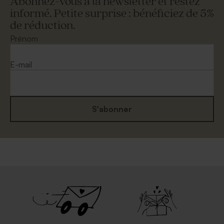
Abonnez-vous à la newsletter et restez
informé. Petite surprise : bénéficiez de 5%
de réduction.
Enveloppe bleue ciel
Enveloppe rectangulaire
rectangulaire
argent
Prénom
Marque place mariage 100 %
Marque place mariage
personnalisable papier
papier vierge brillant et
brillant
découpe
E-mail
S'abonner
Enveloppe mouchetée
Enveloppe crème rectangle
papier naturel
Rond de serviette fête 100 %
Guirlande décorative fête
personnalisable papier
100 % personnalisable papier
brillant
brillant