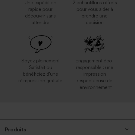
Une expédition
2 échantillons offerts
rapide pour
pour vous aider à
découvrir sans
prendre une
attendre
décision
Enveloppe rectangle rose
Enveloppe blanche
nude
autocollante
Carte numéro de table
Marque place à
mariage
personnaliser
Soyez pleinement
Engagement éco-
Satisfait ou
responsable : une
bénéficiez d'une
impression
réimpression gratuite
respectueuse de
l'environnement
Enveloppe rectangulaire
Enveloppe dorée
noire
Tube à bulles pour toutes
Panneau vertical plexiglass
occasions
personnalisable
Produits