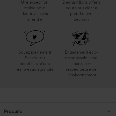
Une expédition
2 échantillons offerts
rapide pour
pour vous aider à
découvrir sans
prendre une
attendre
décision
Ravissante enveloppe
Enveloppe voeux longue
rectangulaire bleu nuit
rose nude
Carte numéro de table
Marque place à
mariage
personnaliser
Soyez pleinement
Engagement éco-
Satisfait ou
responsable : une
bénéficiez d'une
impression
réimpression gratuite
respectueuse de
l'environnement
Enveloppe longue
Enveloppe longue rouille
eucalyptus
Tube à bulles pour toutes
Cloche fleurs séchées et son
occasions
message personnalisé
Produits