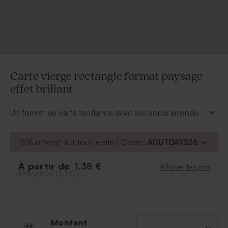
Carte vierge rectangle format paysage
effet brillant
Un format de carte tendance avec ses bords arrondis
et l'effet du papier brillant. Cette
carte vierge
rectangle format paysage effet brillant
sera idéale
15% offerts* sur tout le site | Code :
AOUTDAYS26
pour concevoir un faire part 100% personnalisé.
Laissez aller votre imagination : design, textes et
À partir de
1,38 €
Afficher les prix
couleurs seront votre choix. Cette carte est également
Prix/pièce (T.T.C.)
disponible en effet mat.
Les dimensions de cette carte : 21x10cm.
Montant