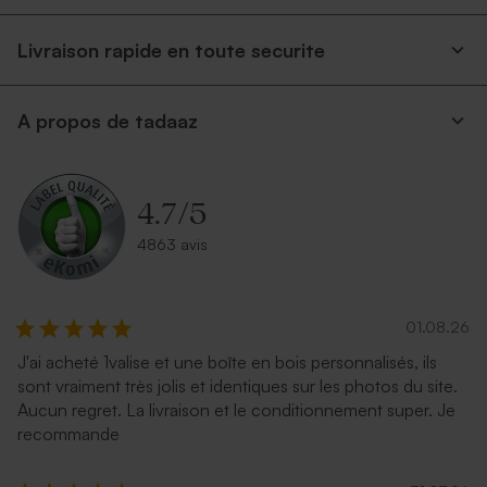
Livraison rapide en toute securite
A propos de tadaaz
Enveloppe rectangulaire
Enveloppe papier kraft
dorée
4.7
/
5
4863 avis
01.08.26
J'ai acheté 1valise et une boîte en bois personnalisés, ils
sont vraiment très jolis et identiques sur les photos du site.
Enveloppe blanche
Enveloppe argent
Aucun regret. La livraison et le conditionnement super. Je
autocollante
recommande