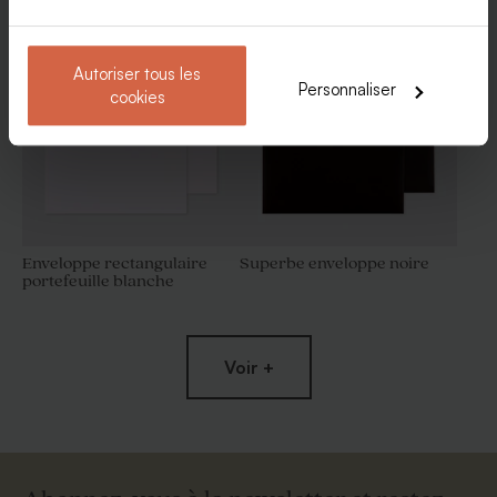
Etiquette 3 x 5 cm 100%
Contenant dragées original
personnalisable papier mat
blanc brillant
Autoriser tous les
Personnaliser
cookies
Enveloppe rectangulaire
Superbe enveloppe noire
portefeuille blanche
Menu mariage 100 %
Menu chevalet mariage 100
personnalisable papier
% personnalisable papier
brillant
brillant
Voir +