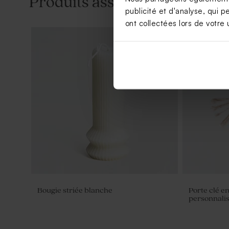
Produits associés
publicité et d'analyse, qui p
ont collectées lors de votre u
Bougie striée blanche
Porte clé e
personnali