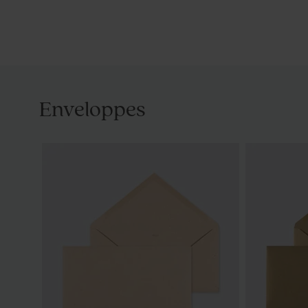
Enveloppes
Bougie en verre et liège
Contenant e