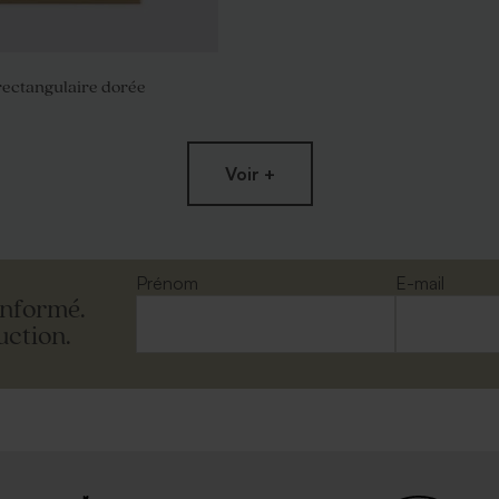
rectangulaire dorée
Voir +
 blanche
Vaporisateur parfum en verre vid
Prénom
E-mail
informé.
uction.
veloppe noire
Enveloppe crème