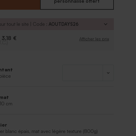
personnalisé offert
ur tout le site | Code :
AOUTDAYS26
3,18 €
e
Afficher les prix
T.C.)
ntant
pièce
mat
 10 cm
ier
er blanc épais, mat avec légère texture (800g)