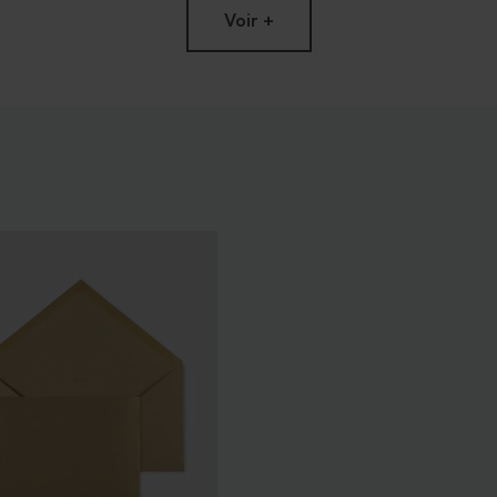
Voir +
n verre givré - 50 ml
Bougie arc-en-ciel blanche