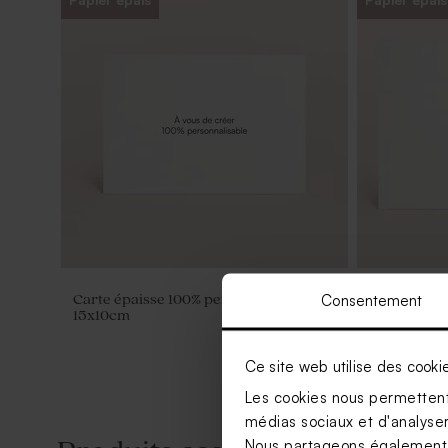
Consentement
Carte épaisse 100% personnalisable
Carte épais
15x10cm
21x14,60cm
Ce site web utilise des cooki
Les cookies nous permettent 
médias sociaux et d'analyser 
Nous partageons également de