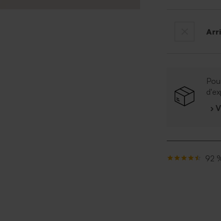
Arr
Pour
d'ex
› 
92 %