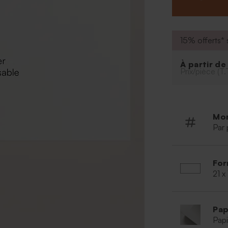
15% offerts* s
À partir d
Prix/pièce (T.
Mo
Par 
For
21 x
Pap
Papi