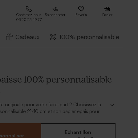
Contactez-nous
Se connecter
Favoris
Panier
03 20 23 49 77
Cadeaux
100% personnalisable
paisse 100% personnalisable
m
e originale pour votre faire-part ? Choisissez la
onnalisable 21x10 cm et son papier épais pour
réativité. A personnaliser grâce à notre outil en
Échantillon
sonnaliser