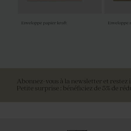
Enveloppe papier kraft
Enveloppe 
Pochon en tissu à dragées blanc
Boîte métal
Abonnez-vous à la newsletter et restez 
Petite surprise : bénéficiez de 5% de réd
Enveloppe rectangulaire portefeuille
Superbe en