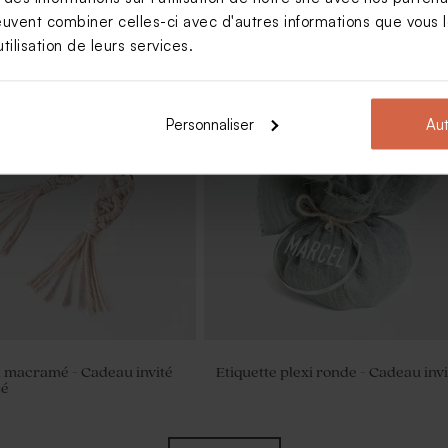
euvent combiner celles-ci avec d'autres informations que vous le
tilisation de leurs services.
Personnaliser
Aut
n macramé - Cadeau invité
Etiquette plexi ronde - Cadeau invi
sé