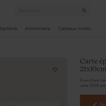
Baptême
Anniversaire
Cadeaux invités
Carte é
21x10c
Envie d'une cart
carte 100% pers
exprimer votre c
ligne.
Papier 800gr
Per