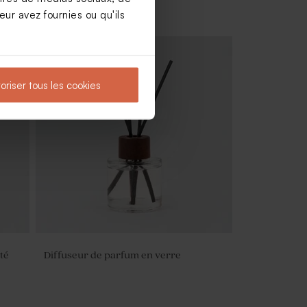
ur avez fournies ou qu'ils
oriser tous les cookies
té
Diffuseur de parfum en verre