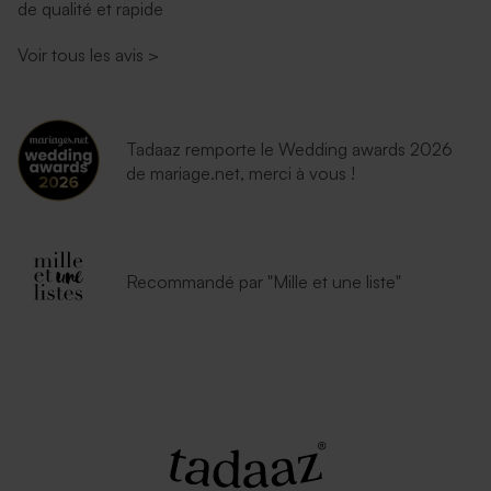
de qualité et rapide
Enveloppe naissance
Enveloppe naissance
lavande
eucalyptus
Voir tous les avis
>
Tadaaz remporte le Wedding awards 2026
de mariage.net, merci à vous !
Enveloppe bleu nuit
Enveloppe naissance
Recommandé par "Mille et une liste"
émeraude