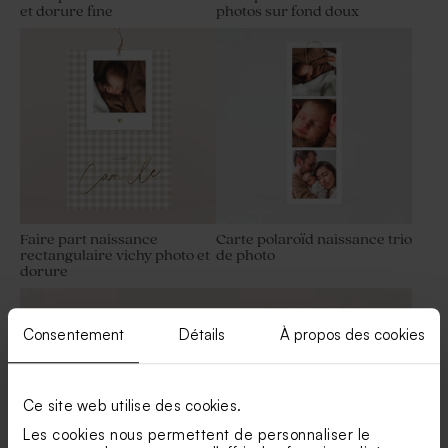
et dorure fine
photos sur fond doux
Contenant à dragées
Dragées baptême marbré
baptême rond velours
vert 1 kg (± 240 ex)
eucalyptus
Faire part naissance
Carte polaroïd naissance trio
rectangulaire vichy photo et
de photo
dorure
Dragées baptême sucrés
Dragées baptême lentilles
rond eucalyptus 750 gr (±
couleur marbré vert 1 kg (±
195 ex)
1120 ex)
Consentement
Détails
À propos des cookies
Ce site web utilise des cookies.
Les cookies nous permettent de personnaliser le