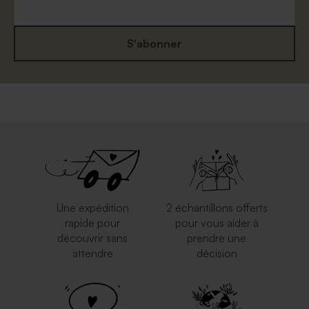
S'abonner
Enveloppe naissance rouille
Enveloppe rose pâle
Une expédition
2 échantillons offerts
rapide pour
pour vous aider à
découvrir sans
prendre une
attendre
décision
Enveloppe rouge
Enveloppe blanche
rectangulaire
autocollante