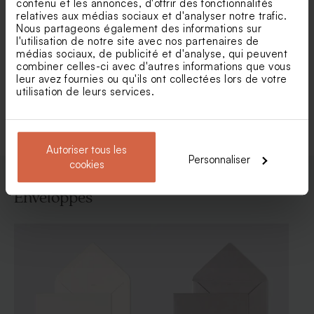
contenu et les annonces, d'offrir des fonctionnalités
relatives aux médias sociaux et d'analyser notre trafic.
Nous partageons également des informations sur
Faire-part naissance photo
Faire part naissance liberty
l'utilisation de notre site avec nos partenaires de
instantanée coeur doré
vintage et cadre photo
médias sociaux, de publicité et d'analyse, qui peuvent
combiner celles-ci avec d'autres informations que vous
leur avez fournies ou qu'ils ont collectées lors de votre
utilisation de leurs services.
Voir toute la collection Faire-part naissance
Autoriser tous les
Personnaliser
cookies
Enveloppes