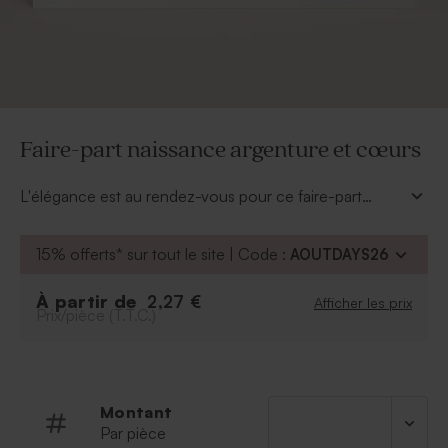
Faire-part naissance argenture et cœurs
L'élégance est au rendez-vous pour ce faire-part
naissance argenture et coeurs. Imprimez le prénom de
votre enfant en argenture brillante. Fille ou garçon ?
15% offerts* sur tout le site | Code :
AOUTDAYS26
Dans notre mode de personnalisation, différentes
couleurs et écritures vous sont proposées pour le
À partir de
2,27 €
Afficher les prix
fond du devant de la carte et les cœurs. Reste à lui
Prix/pièce (T.T.C.)
trouver un joli texte.
Montant
Par pièce