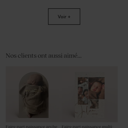
Voir +
Nos clients ont aussi aimé...
Contenant à dragées
Moulin à vent baptême vert
baptême en nid d'abeille vert
et son crayon gris
Faire part naissance arche
Faire part naissance multi-