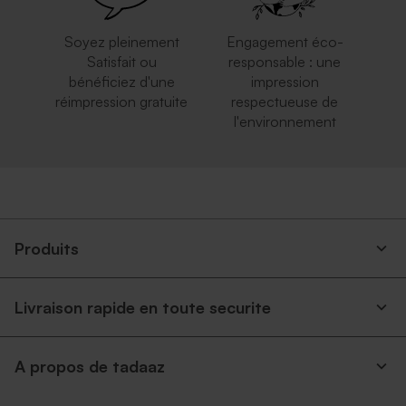
Soyez pleinement
Engagement éco-
Satisfait ou
responsable : une
bénéficiez d'une
impression
réimpression gratuite
respectueuse de
l'environnement
Jolie enveloppe blanche
Enveloppe bleu ciel
rectangle
rectangulaire
Produits
Livraison rapide en toute securite
A propos de tadaaz
Enveloppe écologique papier
Enveloppe rectangle dorée
kraft