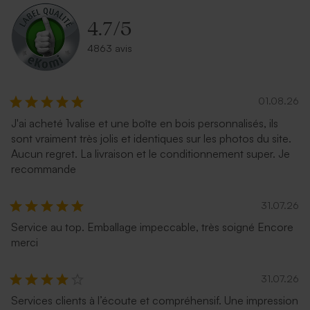
4.7
/
5
4863 avis
01.08.26
J'ai acheté 1valise et une boîte en bois personnalisés, ils
sont vraiment très jolis et identiques sur les photos du site.
Enveloppe naissance crème
Enveloppe naissance
Aucun regret. La livraison et le conditionnement super. Je
autocollante
terracotta
recommande
31.07.26
Service au top. Emballage impeccable, très soigné Encore
merci
31.07.26
Services clients à l’écoute et compréhensif. Une impression