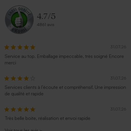
naturel mouchetée
4.7
/
5
4861 avis
31.07.26
Service au top. Emballage impeccable, très soigné Encore
merci
Enveloppe carrée argent
Petite enveloppe bleue
31.07.26
Services clients à l’écoute et compréhensif. Une impression
de qualité et rapide
31.07.26
Très belle boite, réalisation et envoi rapide
Voir tous les avis
>