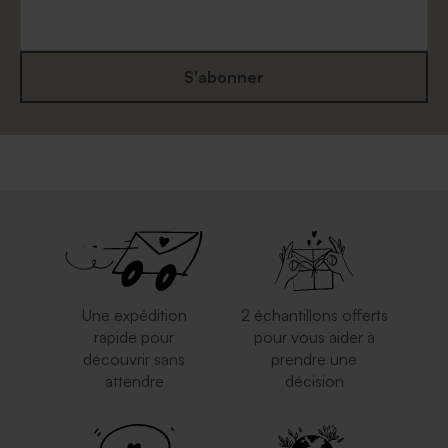
S'abonner
Enveloppe naissance
Enveloppe naissance bleu
terracotta
nuit
Une expédition
2 échantillons offerts
rapide pour
pour vous aider à
découvrir sans
prendre une
attendre
décision
Grande enveloppe papier
Enveloppe naissance
kraft
eucalyptus