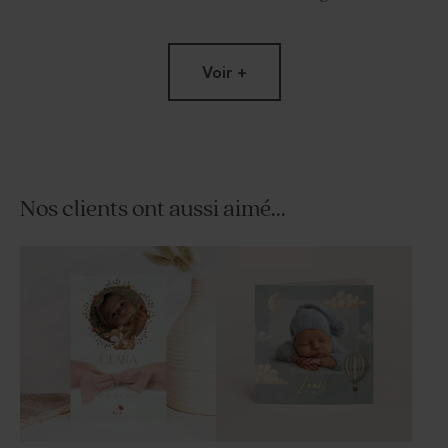
Voir +
Nos clients ont aussi aimé...
Savon baptême marbré bleu
Dragées baptême bleues 1 kg
et blanc - Parfum Fleur de
(± 240 ex)
sel