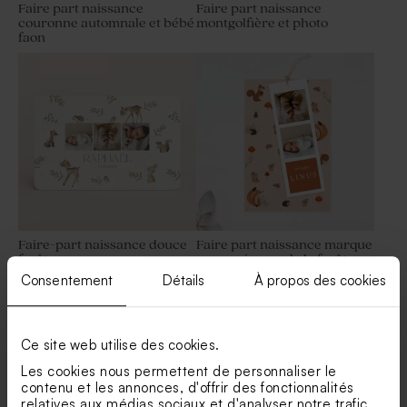
Faire part naissance
Faire part naissance
couronne automnale et bébé
montgolfière et photo
faon
Tube à bulles baptême bleu
Dragées lentilles baptême
vintage
marbrées bleues 1 kg (± 1120
ex)
Faire-part naissance douce
Faire part naissance marque
forêt
page animaux de la forêt
Consentement
Détails
À propos des cookies
Dragées baptême bleu gris 1
Contenant dragées baptême
kg (± 240 ex)
tissu bleu
Ce site web utilise des cookies.
Les cookies nous permettent de personnaliser le
contenu et les annonces, d'offrir des fonctionnalités
relatives aux médias sociaux et d'analyser notre trafic.