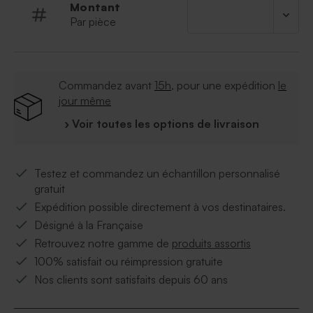
Montant
votre nourrisson et votre texte faire part naissance.
Par pièce
La naissance d'un enfant est un moment unique,
annoncez la grande nouvelle avec ce faire part
naissance animaux hirondelle
Commandez avant
15h
, pour une expédition
le
jour même
› Voir toutes les options de livraison
Testez et commandez un échantillon personnalisé
gratuit
Expédition possible directement à vos destinataires.
Désigné à la Française
Retrouvez notre gamme de
produits assortis
100% satisfait ou réimpression gratuite
Nos clients sont satisfaits depuis 60 ans