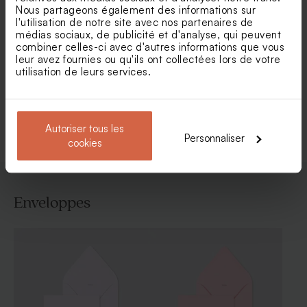
Nous partageons également des informations sur
l'utilisation de notre site avec nos partenaires de
médias sociaux, de publicité et d'analyse, qui peuvent
Faire part naissance plexi
Faire part naissance carré
combiner celles-ci avec d'autres informations que vous
forêt et photo
animaux de la forêt
leur avez fournies ou qu'ils ont collectées lors de votre
utilisation de leurs services.
Voir toute la collection Faire-part naissance
Autoriser tous les
Personnaliser
cookies
Enveloppes