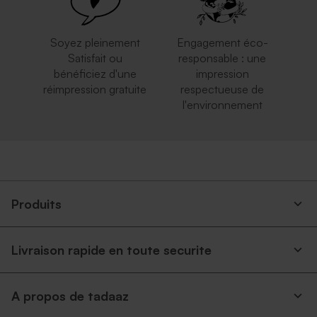
Soyez pleinement
Engagement éco-
Satisfait ou
responsable : une
bénéficiez d'une
impression
réimpression gratuite
respectueuse de
l'environnement
Enveloppe à pois
Enveloppe naissance rose
nude
Produits
Livraison rapide en toute securite
A propos de tadaaz
Enveloppe naissance papier
Enveloppe naissance dorée