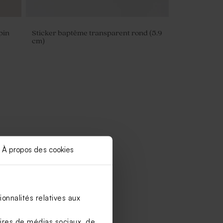
pin
Sticker baptême transparent rond (5.9
cm)
À propos des cookies
onnalités relatives aux
aires de médias sociaux, de