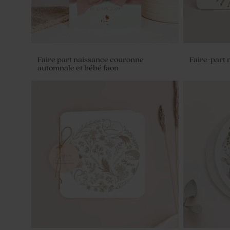
Faire part naissance couronne
Faire-part 
automnale et bébé faon
Pot en verre baptême nervuré
Contenant 
couvercle bois gravure message
baptême pet