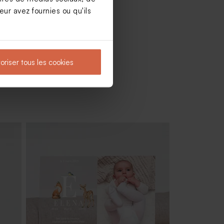
ur avez fournies ou qu'ils
oriser tous les cookies
Contenant à dragées transparent
baptême prénom