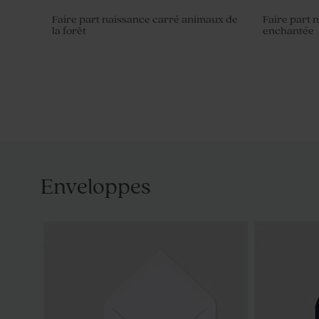
Faire part naissance carré animaux de
Faire part 
la forêt
enchantée
Enveloppes