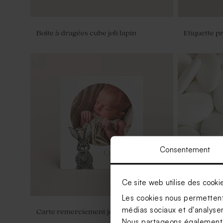
Boîte à dragées cube joli lapin
Etiquette p
Consentement
Ce site web utilise des cooki
Les cookies nous permettent 
médias sociaux et d'analyser 
Carte remerciement joli lapin
Dragées bla
Nous partageons également de