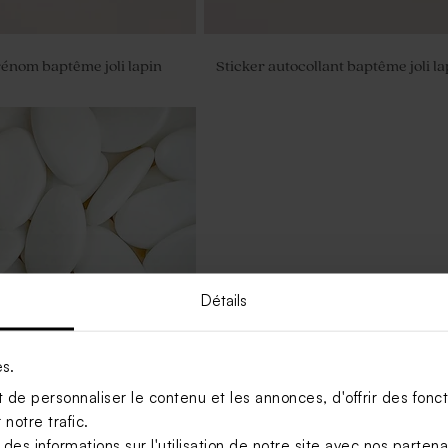
rénom baptême joli lapin
Sticker autocollant baptême joli la
Détails
es.
de personnaliser le contenu et les annonces, d'offrir des foncti
notre trafic.
nches 1 kg (± 240 ex)
s informations sur l'utilisation de notre site avec nos parten