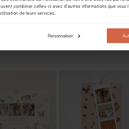
euvent combiner celles-ci avec d'autres informations que vous le
tilisation de leurs services.
Voir +
Personnaliser
Aut
e strié baptême avec
Contenant à dragées transparent
n bois
baptême