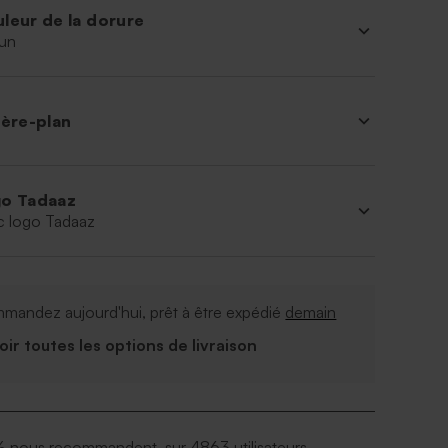
leur de la dorure
un
ière-plan
o Tadaaz
c logo Tadaaz
mandez aujourd'hui, prêt à être expédié
demain
Voir toutes les options de livraison
 nous recommandent, sur 4863 utilisateurs.