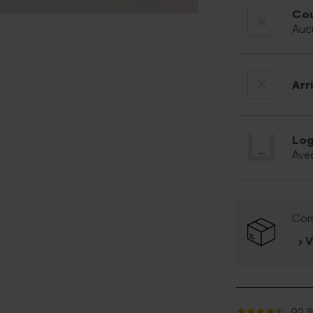
Cou
Auc
Arr
Log
Ave
Com
› 
92 %