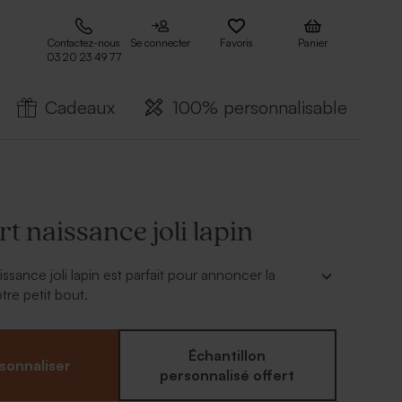
Contactez-nous
Se connecter
Favoris
Panier
03 20 23 49 77
Cadeaux
100% personnalisable
rt naissance joli lapin
issance joli lapin est parfait pour annoncer la
tre petit bout.
r :
Échantillon
sonnaliser
couleur de la police
personnalisé offert
é d'ajouter le symbole de votre choix grâce à notre