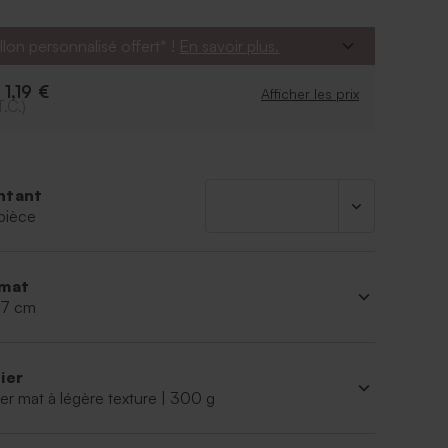
ersonnalisation.
llon personnalisé offert* !
En savoir plus.
1,19 €
e
Afficher les prix
T.C.)
ntant
pièce
mat
 17 cm
ier
er mat à légère texture | 300 g