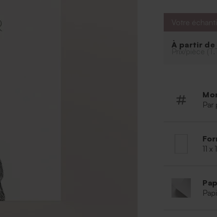
outil de p
Votre échanti
À partir d
Prix/pièce (T.
Mo
Par 
For
11 x
Pap
Papi