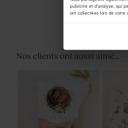
publicité et d'analyse, qui p
ont collectées lors de votre u
Nos clients ont aussi aimé...
Fiole en verre baptême et prénom
Pot en verr
couvercle e