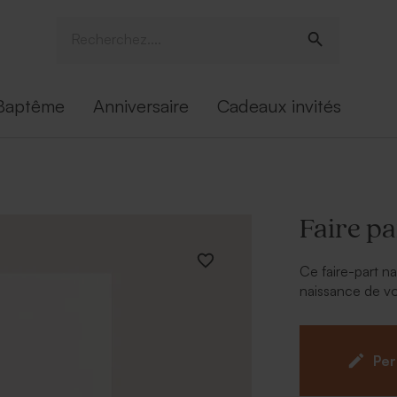
Baptême
Anniversaire
Cadeaux invités
Faire pa
Ce faire-part na
naissance de vo
À personnalise
Texte
Per
Police et 
Possibilit