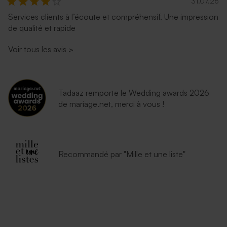
31.07.26
Enveloppe naissance
Enveloppe naissance bleu
Services clients à l’écoute et compréhensif. Une impression
lavande
nuit
de qualité et rapide
Voir tous les avis
>
Tadaaz remporte le Wedding awards 2026
de mariage.net, merci à vous !
Enveloppe vert menthe
Enveloppe naissance rouille
rectangulaire (14 x 12,5 cm)
petit format
Recommandé par "Mille et une liste"