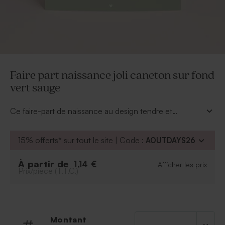
Faire part naissance joli caneton sur fond
vert sauge
Ce faire-part de naissance au design tendre et
poétique, avec un adorable caneton sur fond vert
sauge et des détails délicats, respire la douceur.
15% offerts* sur tout le site | Code :
AOUTDAYS26
Il est personnalisable avec le prénom et la date, il
annonce l’arrivée de bébé avec élégance et
À partir de
1,14 €
Afficher les prix
modernité.
Prix/pièce (T.T.C.)
Montant