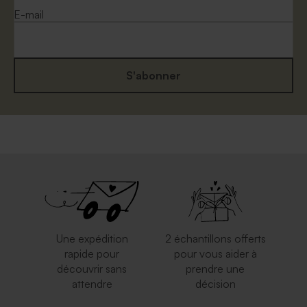
E-mail
S'abonner
Grande enveloppe papier
Enveloppe à pois
kraft
Une expédition
2 échantillons offerts
rapide pour
pour vous aider à
découvrir sans
prendre une
attendre
décision
Enveloppe carrée argent
Petite enveloppe bleue