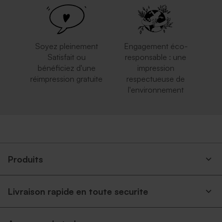
Soyez pleinement
Engagement éco-
Satisfait ou
responsable : une
bénéficiez d'une
impression
réimpression gratuite
respectueuse de
l'environnement
Enveloppe brune
Enveloppe carrée rouge
Produits
Livraison rapide en toute securite
Magnifique enveloppe
Enveloppe naissance rose