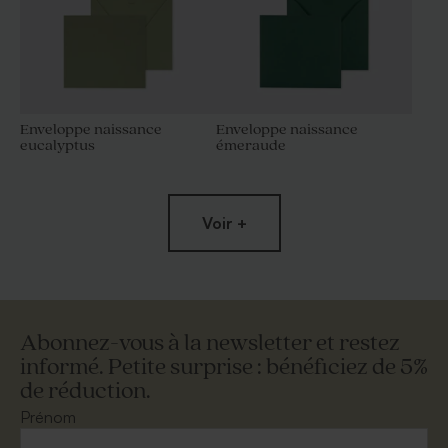
Enveloppe naissance
Enveloppe naissance
eucalyptus
émeraude
Voir +
Abonnez-vous à la newsletter et restez
informé. Petite surprise : bénéficiez de 5%
de réduction.
Superbe enveloppe carrée
Enveloppe naissance papier
crème
naturel mouchetée
Prénom