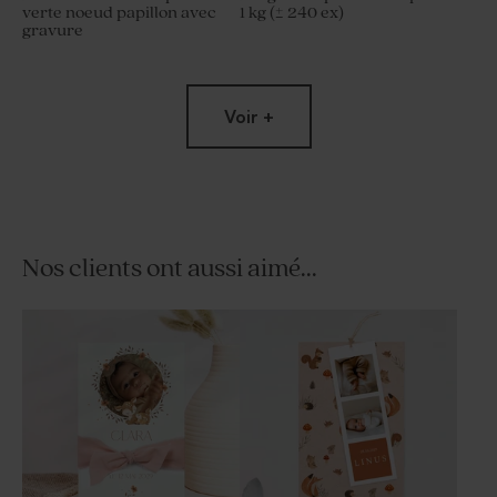
verte noeud papillon avec
1 kg (± 240 ex)
gravure
Voir +
Nos clients ont aussi aimé...
Dragées baptême
Tube à bulles baptême vert
eucalyptus amande 1 kg (±
eucalyptus
300 ex)