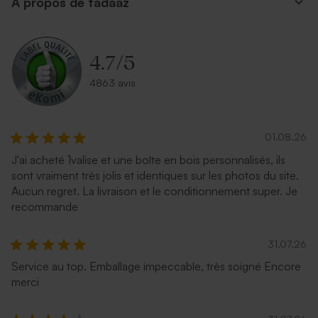
A propos de tadaaz
carrée blanche
nude
4.7
/
5
4863 avis
01.08.26
J'ai acheté 1valise et une boîte en bois personnalisés, ils
Enveloppe rose pâle
Enveloppe naissance dorée
sont vraiment très jolis et identiques sur les photos du site.
Aucun regret. La livraison et le conditionnement super. Je
recommande
31.07.26
Service au top. Emballage impeccable, très soigné Encore
merci