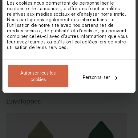
Les cookies nous permettent de personnaliser le
contenu et les annonces, d'offrir des fonctionnalités
relatives aux médias sociaux et d'analyser notre trafic.
Nous partageons également des informations sur
l'utilisation de notre site avec nos partenaires de
médias sociaux, de publicité et d'analyse, qui peuvent
Faire part naissance petite
Faire part naissance carré
abeille surprise
animaux de la forêt
combiner celles-ci avec d'autres informations que vous
leur avez fournies ou qu'ils ont collectées lors de votre
utilisation de leurs services.
Voir toute la collection Faire-part naissance
Autoriser tous les
Personnaliser
cookies
Enveloppes