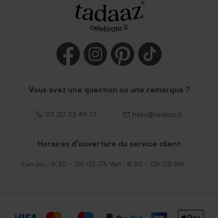
Enveloppe fuchsia tendance
Enveloppe bleu ciel
Vous avez une question ou une remarque ?
03 20 23 49 77
hello@tadaaz.fr
Enveloppe naissance
Élegante enveloppe noire
Horaires d'ouverture du service client
terracotta
Lun-jeu : 8.30 - 12h /13-17h Ven : 8.30 - 12h /13-16h