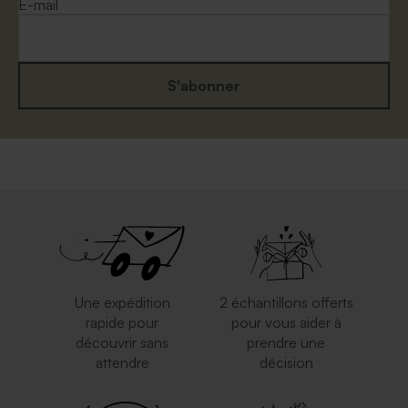
E-mail
S'abonner
Enveloppe blanche
Enveloppe communion
autocollante
eucalyptus
Une expédition
2 échantillons offerts
rapide pour
pour vous aider à
découvrir sans
prendre une
attendre
décision
Enveloppe rouge
Enveloppe rectangulaire
rectangulaire
argent