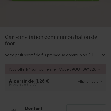
Carte invitation communion ballon de
foot
Votre petit sportif de fils prépare sa communion ? Il
adore le foot… Cette
carte invitation communion
ballon de foot
tendance est parfaite pour lui.
15% offerts* sur tout le site | Code :
AOUTDAYS26
Personnalisez le fond de la carte de sa couleur
préférée. Reste à y insérer votre texte, vos cartes sont
À partir de
1,26 €
Afficher les prix
prêtes.
Prix/pièce (T.T.C.)
Montant