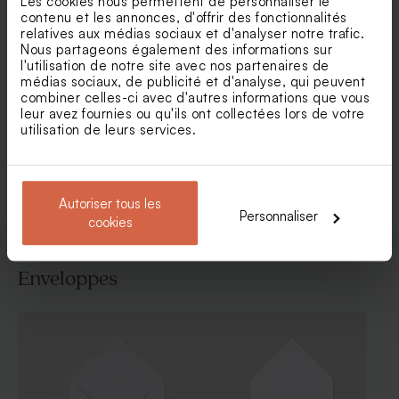
Les cookies nous permettent de personnaliser le
contenu et les annonces, d'offrir des fonctionnalités
relatives aux médias sociaux et d'analyser notre trafic.
Nous partageons également des informations sur
Faire part communion citron
Faire part communion carré
l'utilisation de notre site avec nos partenaires de
avec calque
- illustration hirondelle
médias sociaux, de publicité et d'analyse, qui peuvent
combiner celles-ci avec d'autres informations que vous
leur avez fournies ou qu'ils ont collectées lors de votre
utilisation de leurs services.
Voir toute la collection Faire-part
communion
Autoriser tous les
Personnaliser
cookies
Enveloppes