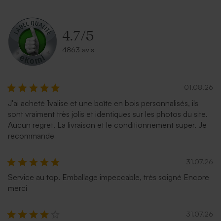
Enveloppe communion
Enveloppe rose nude
lavande
rectangle
4.7
/
5
4863 avis
01.08.26
J'ai acheté 1valise et une boîte en bois personnalisés, ils
sont vraiment très jolis et identiques sur les photos du site.
Aucun regret. La livraison et le conditionnement super. Je
Enveloppe rectangulaire
Jolie enveloppe noire
recommande
bleu nuit
31.07.26
Service au top. Emballage impeccable, très soigné Encore
merci
31.07.26