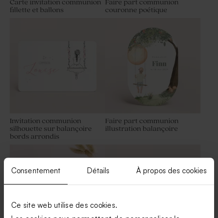
Carte invitation communion
Faire part communion
fillette et ballons
couronne poétique
Contenant dragées
Contenant à dragées
communion tissu vert de gris
communion en nid d'abeille
vert
Invitation communion
Faire part communion
silhouette sur balançoire
illustration balançoire
bords arrondis
Contenant à dragées
Tube de savon en paillette -
communion en velours
cadeau invité communion
eucalyptus
Consentement
Détails
À propos des cookies
Ce site web utilise des cookies.