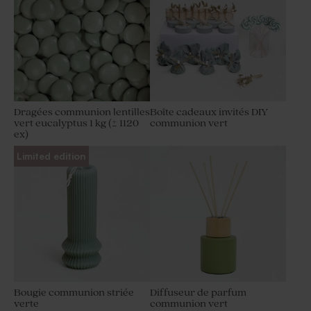
Dragées communion lentilles
Boîte cadeaux invités DIY
vert eucalyptus 1 kg (± 1120
communion vert
ex)
Limited edition
Bougie communion striée
Diffuseur de parfum
verte
communion vert