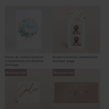
Boîte métal communion
Diffuseur de parfum
blanche | Buromac 781108
communion en verre
Limited
edition
Carte de remerciement
Remerciement communion
communion eucalyptus
marque-page
féérique
Bougie communion striée
Diffuseur de parfum
verte
communion vert
Nouveautés
Nouveautés