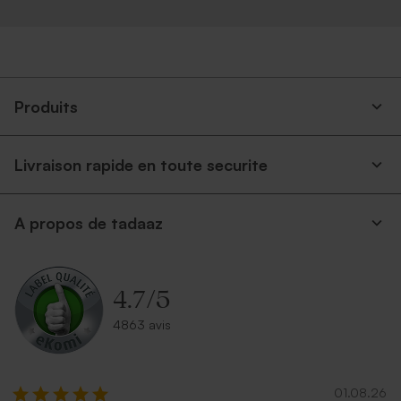
Enveloppe crème
Enveloppe rouge
autocollante
Produits
Livraison rapide en toute securite
A propos de tadaaz
Enveloppe communion
Enveloppe communion
papier recyclé moucheté
rectangulaire bleu nuit
4.7
/
5
4863 avis
01.08.26