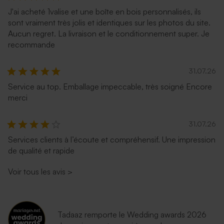
J'ai acheté 1valise et une boîte en bois personnalisés, ils
sont vraiment très jolis et identiques sur les photos du site.
Enveloppe communion
Enveloppe communion
Aucun regret. La livraison et le conditionnement super. Je
longue rose nude
longue eucalyptus
recommande
31.07.26
Service au top. Emballage impeccable, très soigné Encore
merci
31.07.26
Services clients à l’écoute et compréhensif. Une impression
de qualité et rapide
Enveloppe communion
longue rouille
Voir tous les avis
>
Tadaaz remporte le Wedding awards 2026