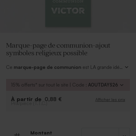
Marque-page de communion-ajout
symboles religieux possible
Ce
marque-page de communion
est LA grande idée
pour remercier vos convives de leur présence à la
communion de votre enfant. Ce modèle est mixte et
15% offerts* sur tout le site | Code :
AOUTDAYS26
100% personnalisable
car il propose 8 couleurs de
fond au choix. Un sympa
symbole religieux
peut être
À partir de
0,88 €
Afficher les prix
rajouté.
Prix/pièce (T.T.C.)
Montant