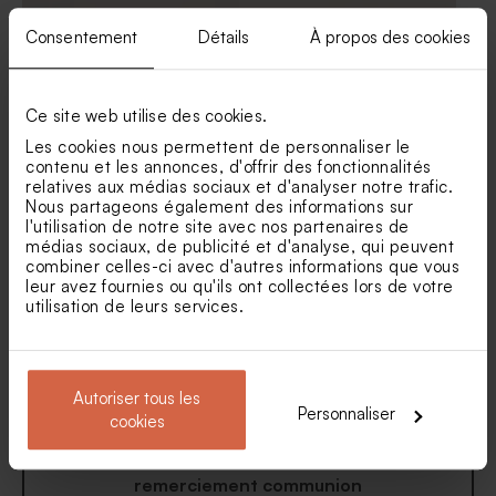
Consentement
Détails
À propos des cookies
Carte remeciement
Carte remerciement
communion simple et son
communion jolie écriture et
Mini pot en verre
Pochon communion en
effet moucheté
dorure
communion et son couvercle
peluche blanc
en liège
Ce site web utilise des cookies.
Les cookies nous permettent de personnaliser le
contenu et les annonces, d'offrir des fonctionnalités
relatives aux médias sociaux et d'analyser notre trafic.
Nous partageons également des informations sur
l'utilisation de notre site avec nos partenaires de
médias sociaux, de publicité et d'analyse, qui peuvent
combiner celles-ci avec d'autres informations que vous
leur avez fournies ou qu'ils ont collectées lors de votre
utilisation de leurs services.
Carte remerciement
Carte de remerciement
communion couronne
communion eucalyptus et
florale dorée
dorure
Autoriser tous les
Personnaliser
cookies
Voir toute la collection Carte
remerciement communion