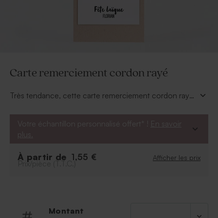
Carte remerciement cordon rayé
Très tendance, cette carte remerciement cordon rayé
fera sensation ! En duo de carte, personnalisez la avec
les plus beaux clichés du communiant et sur la 2ème
Votre échantillon personnalisé offert* !
En savoir
carte, inscrivez vos mots les plus sincères.
plus.
Complétez vos remerciements avec les boîtes à
À partir de
1,55 €
Afficher les prix
dragées.
Prix/pièce (T.T.C.)
Montant