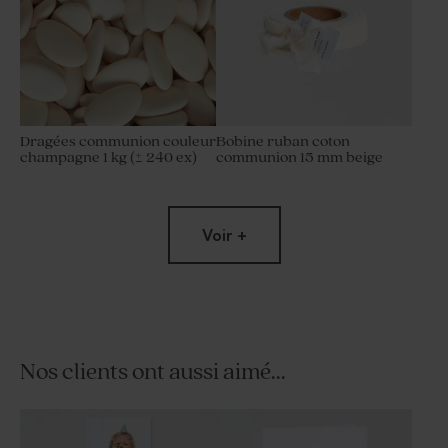
Dragées communion couleur
Bobine ruban coton
champagne 1 kg (± 240 ex)
communion 15 mm beige
Voir +
Nos clients ont aussi aimé...
Contenant dragées
Boîte métal communion
communion tissu ivoire
argentée | Buromac 781112