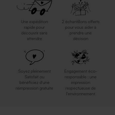
Une expédition
2 échantillons offerts
rapide pour
pour vous aider à
découvrir sans
prendre une
Enveloppe noire
Enveloppe argentée
attendre
décision
rectangulaire
rectangulaire
Soyez pleinement
Engagement éco-
Satisfait ou
responsable : une
bénéficiez d'une
impression
réimpression gratuite
respectueuse de
l'environnement
Enveloppe blanche
Enveloppe crème
autocollante
autocollante