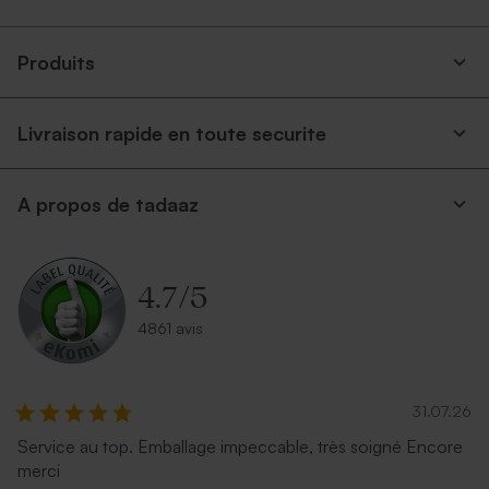
Produits
Livraison rapide en toute securite
Enveloppe communion
Enveloppe communion
A propos de tadaaz
papier recyclé moucheté
rectangulaire bleu nuit
4.7
/
5
4861 avis
31.07.26
Service au top. Emballage impeccable, très soigné Encore
Enveloppe communion
Enveloppe communion
merci
longue rose nude
longue eucalyptus