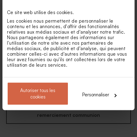
marque-page
communion simple et son
Bobine ruban coton
Tube à bulles communion
effet moucheté
communion 40 mm beige
noir
Ce site web utilise des cookies.
Nouveautés
Les cookies nous permettent de personnaliser le
contenu et les annonces, d'offrir des fonctionnalités
relatives aux médias sociaux et d'analyser notre trafic.
Nous partageons également des informations sur
l'utilisation de notre site avec nos partenaires de
médias sociaux, de publicité et d'analyse, qui peuvent
combiner celles-ci avec d'autres informations que vous
leur avez fournies ou qu'ils ont collectées lors de votre
utilisation de leurs services.
Carte remerciement
Carte remerciement
communion jolie écriture et
communion couronne
dorure
florale dorée
Autoriser tous les
Personnaliser
cookies
Voir toute la collection Carte
remerciement communion