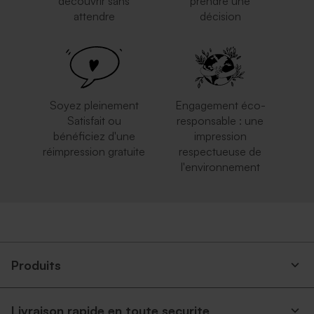
découvrir sans
prendre une
attendre
décision
Enveloppe rectangulaire
Enveloppe rose pâle
argent
Soyez pleinement
Engagement éco-
Satisfait ou
responsable : une
bénéficiez d'une
impression
réimpression gratuite
respectueuse de
l'environnement
Enveloppe crème rectangle
Enveloppe bleu ciel
Produits
Livraison rapide en toute securite