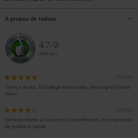
Enveloppe fête eucalyptus
Enveloppe fête terracotta
A propos de tadaaz
4.7
/
5
4861 avis
31.07.26
Service au top. Emballage impeccable, très soigné Encore
Enveloppe rectangle rose
Enveloppe rectangle bleu
nude
nuit
merci
31.07.26
Services clients à l’écoute et compréhensif. Une impression
de qualité et rapide