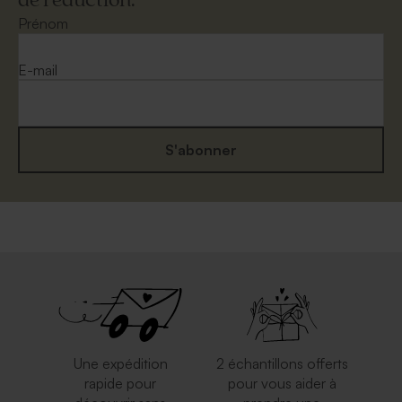
de réduction.
Enveloppe papier kraft
Enveloppe fête rouille
Prénom
E-mail
S'abonner
Enveloppe crème
Enveloppe rouge
autocollante
rectangulaire
Une expédition
2 échantillons offerts
rapide pour
pour vous aider à