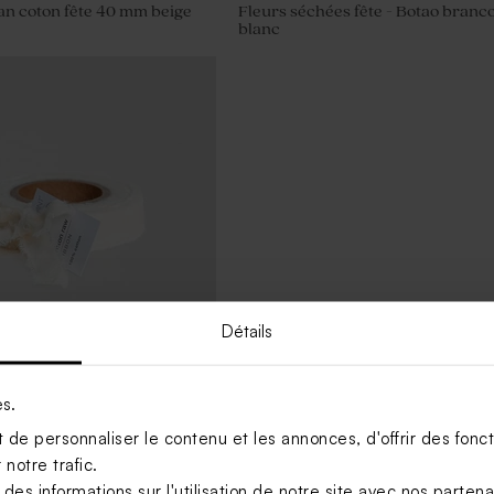
an coton fête 40 mm beige
Fleurs séchées fête - Botao branc
blanc
Détails
es.
n coton fête 15 mm beige
de personnaliser le contenu et les annonces, d'offrir des foncti
notre trafic.
s informations sur l'utilisation de notre site avec nos parten