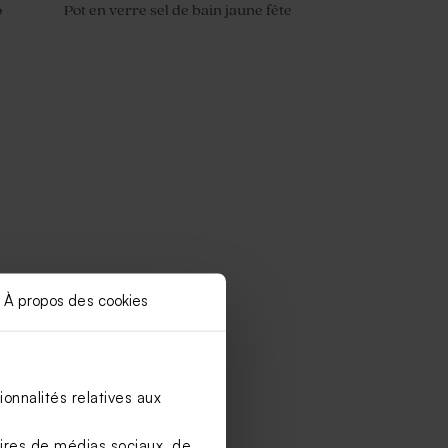
o
Pot en verre sel de bain jaune fête
À propos des cookies
onnalités relatives aux
aires de médias sociaux, de