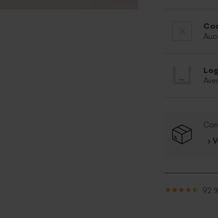
Cou
Auc
Log
Ave
Com
› 
92 %