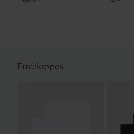
agrumes
party
Enveloppes