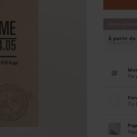
Votre échanti
À partir d
Prix/pièce (T.
Mo
Par 
For
11 x
Pap
Papi