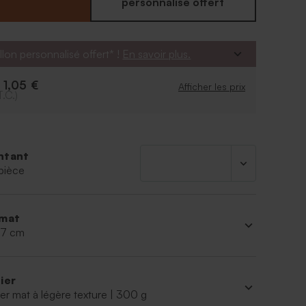
personnalisé offert
llon personnalisé offert* !
En savoir plus.
1,05 €
e
Afficher les prix
T.C.)
ntant
pièce
mat
 17 cm
ier
er mat à légère texture | 300 g