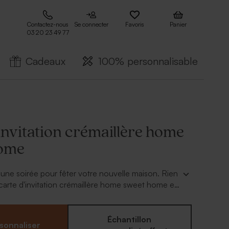
Contactez-nous
Se connecter
Favoris
Panier
03 20 23 49 77
Cadeaux
100% personnalisable
invitation crémaillère home
home
une soirée pour fêter votre nouvelle maison. Rien
 carte d'invitation crémaillère home sweet home et
nvier vos proches. En quelques clics, vous y
 photo et votre nouvelle adresse sur un fond
tion kraft.
Échantillon
sonnaliser