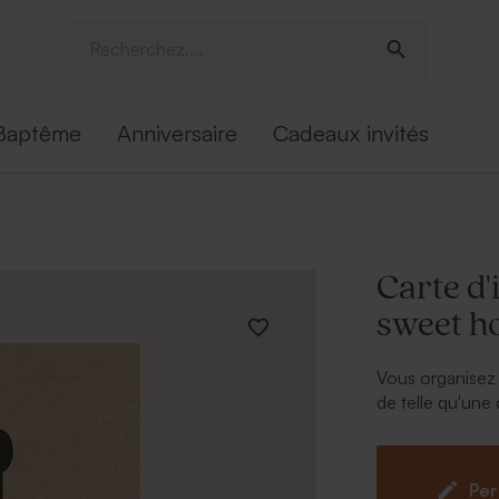
Baptême
Anniversaire
Cadeaux invités
Carte d'
sweet 
Vous organisez 
de telle qu'une
photo pour y co
ajouterez votre
imprimé en imita
Per