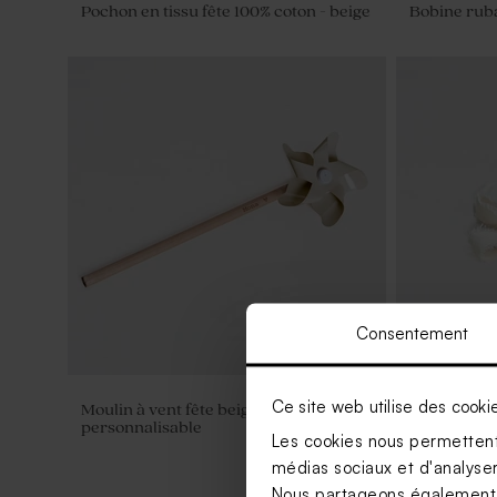
Pochon en tissu fête 100% coton - beige
Bobine rub
Consentement
Ce site web utilise des cooki
Moulin à vent fête beige et son crayon
Bobine ruba
personnalisable
Les cookies nous permettent 
médias sociaux et d'analyser 
Nous partageons également de