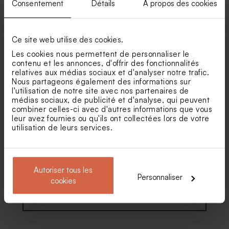
Consentement
Détails
À propos des cookies
Carte d'invitation
Carte d'invitation
anniversaire adulte
anniversaire adulte ticket de
photomaton tendance
cinéma
Diffuseur de parfum
Tubes de paillette de savon -
anniversaire en verre
Cadeau invité fête
Ce site web utilise des cookies.
Les cookies nous permettent de personnaliser le
contenu et les annonces, d'offrir des fonctionnalités
relatives aux médias sociaux et d'analyser notre trafic.
Nous partageons également des informations sur
l'utilisation de notre site avec nos partenaires de
médias sociaux, de publicité et d'analyse, qui peuvent
combiner celles-ci avec d'autres informations que vous
leur avez fournies ou qu'ils ont collectées lors de votre
utilisation de leurs services.
Carte invitation anniversaire
Carte d'invitation
jolies fleurs dorure et haut
anniversaire de mariage
arrondi
photo négative
Autoriser tous les
Personnaliser
cookies
Voir toute la collection Invitation fête