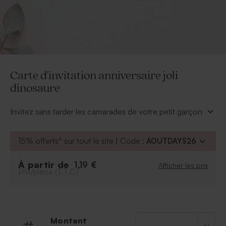
Carte d'invitation anniversaire joli
dinosaure
Invitez sans tarder les camarades de votre petit garçon
à son anniversaire grâce à cette carte d'invitation
anniversaire joli dinosaure !
15% offerts* sur tout le site | Code :
AOUTDAYS26
À personnaliser :
Informations essentielles du faire part : Prénom
À partir de
1,19 €
Afficher les prix
Prix/pièce (T.T.C.)
de votre enfant, date de l'anniversaire, âge de
votre enfant
Police
Couleur de la police
Possibilité d'ajouter le symbole de votre choix
Montant