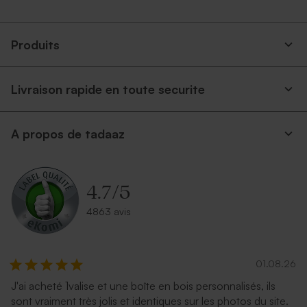
Produits
Livraison rapide en toute securite
Enveloppe rectangle rose
Enveloppe rectangle bleu
A propos de tadaaz
nude
nuit
4.7
/
5
4863 avis
01.08.26
J'ai acheté 1valise et une boîte en bois personnalisés, ils
Enveloppe dorée rectangle
Enveloppe papier kraft
sont vraiment très jolis et identiques sur les photos du site.