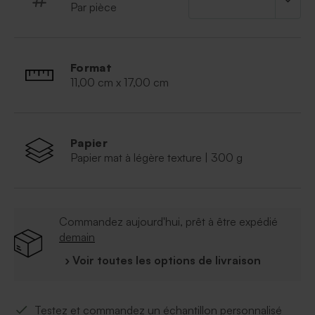
grâce à notre outil de personnalisation.
Par pièce
Votre texte d'invitation
À retenir :
Format
Qualité du papier : papier cartonné épais, finition
11,00 cm x 17,00 cm
naturel
Format : 11 x 17 cm
Matière : papier épais
Papier
Papier mat à légère texture | 300 g
Commandez aujourd'hui, prêt à être expédié
demain
› Voir toutes les options de livraison
Testez et commandez un échantillon personnalisé