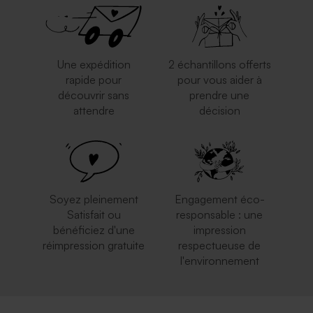
Une expédition
2 échantillons offerts
rapide pour
pour vous aider à
découvrir sans
prendre une
attendre
décision
Enveloppe crème rectangle
Enveloppe bleu ciel
Soyez pleinement
Engagement éco-
Satisfait ou
responsable : une
bénéficiez d'une
impression
réimpression gratuite
respectueuse de
l'environnement
Enveloppe fête eucalyptus
Enveloppe fête terracotta