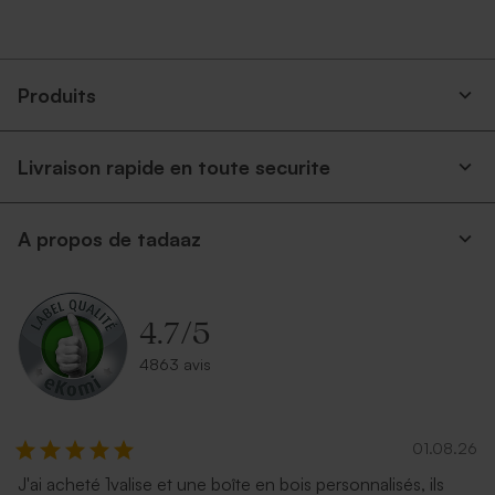
Produits
Livraison rapide en toute securite
Enveloppe fête terracotta
Enveloppe rectangle rose
A propos de tadaaz
nude
4.7
/
5
4863 avis
01.08.26
J'ai acheté 1valise et une boîte en bois personnalisés, ils