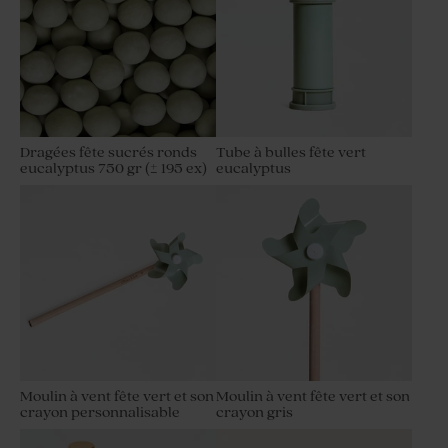
Dragées fête sucrés ronds
Tube à bulles fête vert
eucalyptus 750 gr (± 195 ex)
eucalyptus
Moulin à vent fête vert et son
Moulin à vent fête vert et son
crayon personnalisable
crayon gris