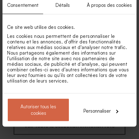
Consentement
Détails
À propos des cookies
Carte d'invitation
Carte d'invitation
anniversaire adulte ticket de
anniversaire adulte
Dragées anniversaire
Fleurs séchées fête -
cinéma
photomaton tendance
eucalyptus amande 1 kg (±
Lagurus vert
300 ex)
Ce site web utilise des cookies.
Les cookies nous permettent de personnaliser le
contenu et les annonces, d'offrir des fonctionnalités
relatives aux médias sociaux et d'analyser notre trafic.
Nous partageons également des informations sur
l'utilisation de notre site avec nos partenaires de
médias sociaux, de publicité et d'analyse, qui peuvent
combiner celles-ci avec d'autres informations que vous
leur avez fournies ou qu'ils ont collectées lors de votre
utilisation de leurs services.
Carte d'invitation
Carte invitation article de
anniversaire de mariage
journal
photo négative
Autoriser tous les
Personnaliser
cookies
Voir toute la collection Invitation fête