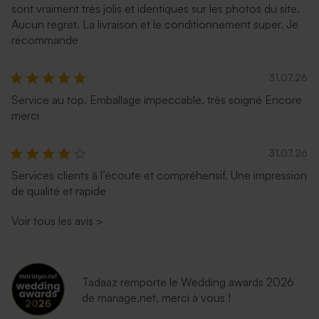
Enveloppe rectangle bleu
Enveloppe dorée rectangle
sont vraiment très jolis et identiques sur les photos du site.
nuit
Aucun regret. La livraison et le conditionnement super. Je
recommande
31.07.26
Service au top. Emballage impeccable, très soigné Encore
merci
31.07.26
Services clients à l’écoute et compréhensif. Une impression
Enveloppe fête mouchetée
Enveloppe fête émeraude
de qualité et rapide
papier naturel
Voir tous les avis
>
Tadaaz remporte le Wedding awards 2026
de mariage.net, merci à vous !