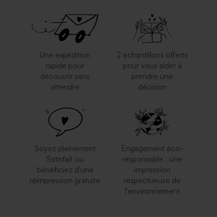
Une expédition
2 échantillons offerts
rapide pour
pour vous aider à
découvrir sans
prendre une
attendre
décision
Enveloppe rouge
Enveloppe rectangulaire
rectangulaire
argent
Soyez pleinement
Engagement éco-
Satisfait ou
responsable : une
bénéficiez d'une
impression
réimpression gratuite
respectueuse de
l'environnement
Enveloppe rose pâle
Enveloppe bleu ciel