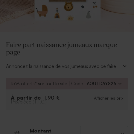
Faire part naissance jumeaux marque
page
Annoncez la naissance de vos jumeaux avec ce faire
part de naissance jumeaux marque page.
À personnaliser :
15% offerts* sur tout le site | Code :
AOUTDAYS26
Informations essentielles du faire part : Prénom
des enfants, date de la naissance, texte du faire-
À partir de
1,90 €
Afficher les prix
Prix/pièce (T.T.C.)
part.
Photo de l’enfant
Police
Couleur de la police
Possibilité d'ajouter le symbole de votre choix
Montant