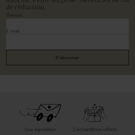
informé. Petite surprise : bénéficiez de 5%
de réduction.
Enveloppe naissance
Enveloppe rose nude
terracotta
Prénom
E-mail
S'abonner
Enveloppe naissance
Enveloppe naissance rouille
mouchetée papier naturel
Une expédition
2 échantillons offerts