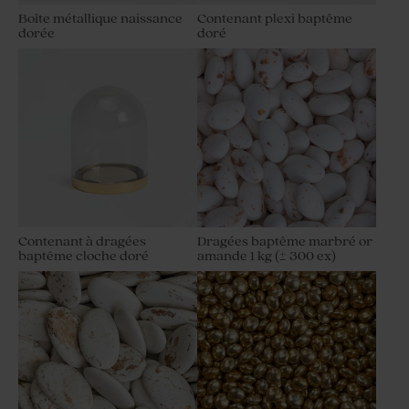
Boîte métallique naissance
Contenant plexi baptême
dorée
doré
Contenant à dragées
Dragées baptême marbré or
baptême cloche doré
amande 1 kg (± 300 ex)