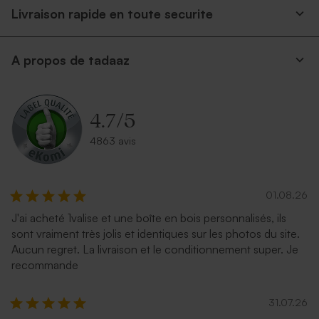
Livraison rapide en toute securite
A propos de tadaaz
Enveloppe rectangulaire
Enveloppe bleu ciel
argent
rectangulaire
4.7
/
5
4863 avis
01.08.26
J'ai acheté 1valise et une boîte en bois personnalisés, ils
sont vraiment très jolis et identiques sur les photos du site.
Enveloppe rectangle dorée
Enveloppe naissance crème
Aucun regret. La livraison et le conditionnement super. Je
autocollante
recommande
31.07.26