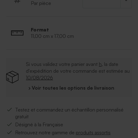
grâce à notre outil de personnalisation
Par pièce
À retenir :
Qualité du papier :
papier cartonné épais.
Format
Finition naturel.
11,00 cm x 17,00 cm
Format :
11*17cm
Quantité minimum :
10
Faire part relié par une attache parisienne,
vendue avec le faire-part.
Si vous validez votre panier avant
h
, la date
d'expédition de votre commande est estimée au
10/08/2026
› Voir toutes les options de livraison
Testez et commandez un échantillon personnalisé
gratuit
Désigné à la Française
Retrouvez notre gamme de
produits assortis