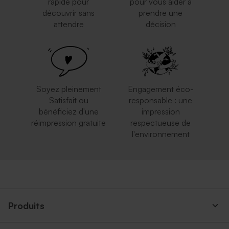
rapide pour
pour vous aider à
découvrir sans
prendre une
attendre
décision
Enveloppe crème rectangle
Enveloppe rose pâle
Soyez pleinement
Engagement éco-
Satisfait ou
responsable : une
bénéficiez d'une
impression
réimpression gratuite
respectueuse de
l'environnement
Enveloppe blanche
Enveloppe rouge
autocollante
rectangulaire
Produits