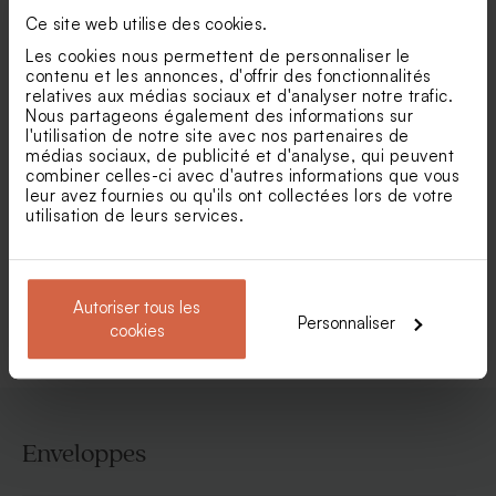
Ce site web utilise des cookies.
Les cookies nous permettent de personnaliser le
contenu et les annonces, d'offrir des fonctionnalités
relatives aux médias sociaux et d'analyser notre trafic.
Nous partageons également des informations sur
l'utilisation de notre site avec nos partenaires de
médias sociaux, de publicité et d'analyse, qui peuvent
combiner celles-ci avec d'autres informations que vous
Faire part naissance rayures
Faire part naissance
leur avez fournies ou qu'ils ont collectées lors de votre
bleues et citron
couronne automnale et bébé
utilisation de leurs services.
faon
Voir toute la collection Faire-part naissance
Autoriser tous les
Personnaliser
cookies
Enveloppes