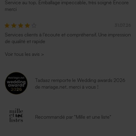
Service au top. Emballage impeccable, très soigné Encore
merci
31.07.26
Services clients à l’écoute et compréhensif. Une impression
de qualité et rapide
Enveloppe naissance
Enveloppe naissance
lavande
eucalyptus
Voir tous les avis
>
Tadaaz remporte le Wedding awards 2026
de mariage.net, merci à vous !
Enveloppe bleu nuit
Enveloppe naissance
Recommandé par "Mille et une liste"
émeraude