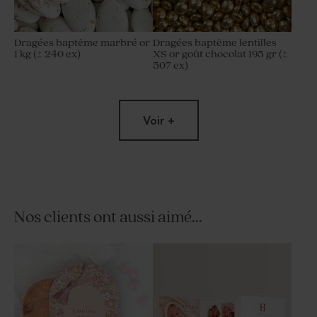
Dragées baptême marbré or
Dragées baptême lentilles
1 kg (± 240 ex)
XS or goût chocolat 195 gr (±
507 ex)
Voir +
Nos clients ont aussi aimé...
Dragées baptême lentille
Dragées ovales baptême
blanches et or 1 kg (± 1120 ex)
marbrées or 1 kg (± 425 ex)