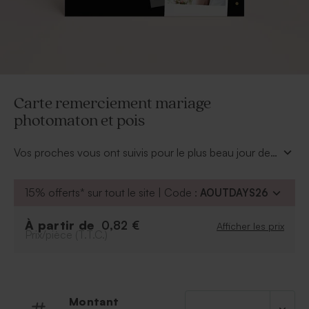
Carte remerciement mariage
photomaton et pois
Vos proches vous ont suivis pour le plus beau jour de
votre vie et il est désormais temps de leur faire part de
votre bonheur. Cette
carte de remerciement
15% offerts* sur tout le site | Code :
AOUTDAYS26
mariage photomaton et pois
chic vous y aidera. 3
zones photos pour vos meilleurs souvenirs et un choix
À partir de
0,82 €
Afficher les prix
de couleur de fond parmi notre sélection fait de cette
Prix/pièce (T.T.C.)
carte un incontournable.
Montant