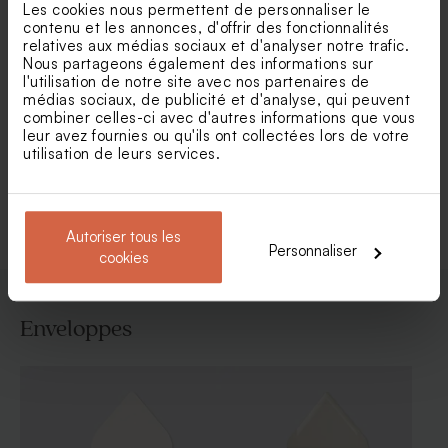
Les cookies nous permettent de personnaliser le
contenu et les annonces, d'offrir des fonctionnalités
relatives aux médias sociaux et d'analyser notre trafic.
Carte remerciement
Carte de remerciement
Nous partageons également des informations sur
mariage forme originale et
mariage Amour pour
l'utilisation de notre site avec nos partenaires de
dorure
toujours
médias sociaux, de publicité et d'analyse, qui peuvent
combiner celles-ci avec d'autres informations que vous
leur avez fournies ou qu'ils ont collectées lors de votre
utilisation de leurs services.
Voir toute la collection Carte
remerciement mariage
Autoriser tous les
Personnaliser
cookies
Enveloppes