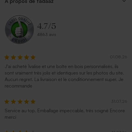
A propos de tadaaz
kraft
4.7
/
5
4863 avis
01.08.26
J'ai acheté 1valise et une boîte en bois personnalisés, ils
Enveloppe mariage
Enveloppe vert menthe
sont vraiment très jolis et identiques sur les photos du site.
émeraude
rectangulaire (14 x 12,5 cm)
Aucun regret. La livraison et le conditionnement super. Je
recommande
31.07.26
Service au top. Emballage impeccable, très soigné Encore
merci