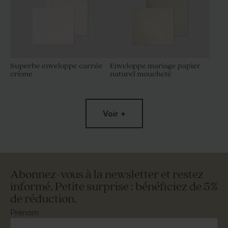
Superbe enveloppe carrée
Enveloppe mariage papier
crème
naturel moucheté
Voir +
Abonnez-vous à la newsletter et restez
informé. Petite surprise : bénéficiez de 5%
de réduction.
Magnifique enveloppe
Enveloppe mariage
carrée blanche
terracotta
Prénom