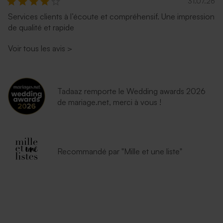
31.07.26
Services clients à l’écoute et compréhensif. Une impression
Enveloppe fuchsia tendance
Enveloppe mariage rose
de qualité et rapide
nude
Voir tous les avis
>
Tadaaz remporte le Wedding awards 2026
de mariage.net, merci à vous !
Enveloppe mariage
Enveloppe dorée mariage
eucalyptus
Recommandé par "Mille et une liste"