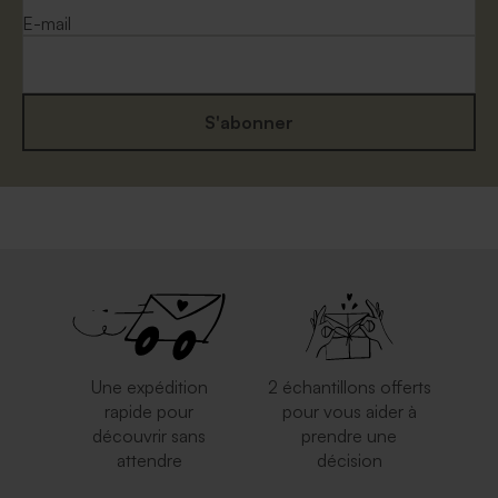
E-mail
S'abonner
Enveloppe mariage rouille
Enveloppe mariage bleu nuit
petit format
Une expédition
2 échantillons offerts
rapide pour
pour vous aider à
découvrir sans
prendre une
attendre
décision
Élegante enveloppe noire
Enveloppe brune