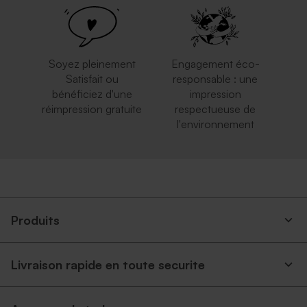
Soyez pleinement
Engagement éco-
Satisfait ou
responsable : une
bénéficiez d'une
impression
réimpression gratuite
respectueuse de
l'environnement
Enveloppe argentée
Petite enveloppe bleue
Produits
Livraison rapide en toute securite
Enveloppe rose pâle
Grande enveloppe papier