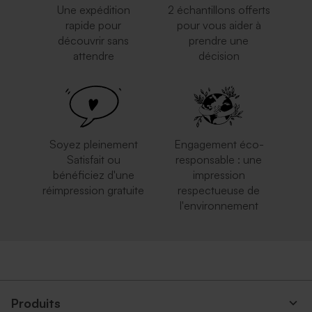
Une expédition
2 échantillons offerts
rapide pour
pour vous aider à
découvrir sans
prendre une
attendre
décision
Ravissante enveloppe
Enveloppe voeux longue
rectangulaire bleu nuit
rose nude
Rond de serviette fête vierge
Guirlande fanion vierge
papier effet mat
papier effet mat
Soyez pleinement
Engagement éco-
Satisfait ou
responsable : une
bénéficiez d'une
impression
réimpression gratuite
respectueuse de
l'environnement
Enveloppe longue
Enveloppe longue rouille
eucalyptus
Carte numéro de table
Marque place blanc à
mariage
personnaliser
Produits