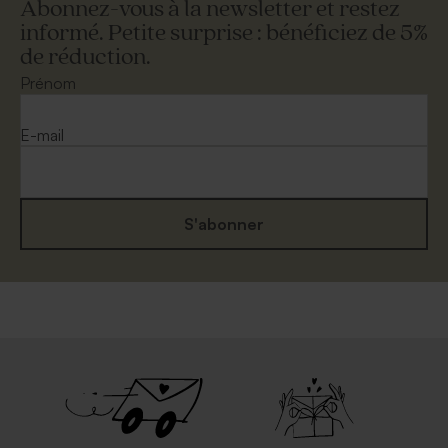
Abonnez-vous à la newsletter et restez
informé. Petite surprise : bénéficiez de 5%
de réduction.
Enveloppe crème
Enveloppe rouge
Prénom
Menu baptême vierge papier
Menu baptême chevalet
mat
vierge papier mat
E-mail
S'abonner
Enveloppe crème
Enveloppe papier recyclé
autocollante
moucheté
Marque place fête vierge
Marque place fête 100 %
papier effet mat
personnalisable papier effet
mat