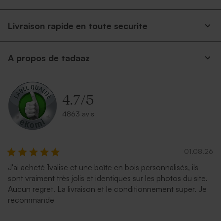
Livraison rapide en toute securite
A propos de tadaaz
Enveloppe rectangulaire
Enveloppe papier kraft
dorée
4.7
/
5
4863 avis
01.08.26
J'ai acheté 1valise et une boîte en bois personnalisés, ils
sont vraiment très jolis et identiques sur les photos du site.
Enveloppe blanche
Enveloppe argent
Aucun regret. La livraison et le conditionnement super. Je
autocollante
recommande