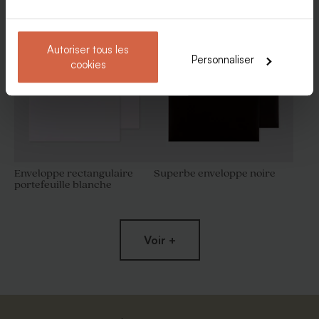
Etiquette 3 x 5 cm 100%
Etiquette contenant dragées
personnalisable
ronde vierge 100%
personnalisable papier mat
Autoriser tous les
Personnaliser
cookies
Enveloppe rectangulaire
Superbe enveloppe noire
portefeuille blanche
Contenant dragées original
Contenant à dragées boîte
blanc
allumette personnalisé et
plexi
Voir +