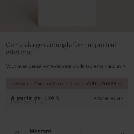
Carte vierge rectangle format portrait
effet mat
Vous avez pensé votre décoration de table mais aucun
menu ne rentre dans votre thème ? Imaginez son
design et insérez-le en format image. Cette
carte
15% offerts* sur tout le site | Code :
AOUTDAYS26
vierge rectangle format portrait effet mat
aux
bords arrondis sera magnifique si elle est pensée par
À partir de
1,36 €
Afficher les prix
vous, nous en sommes sûrs !
Prix/pièce (T.T.C.)
Les dimensions de la carte : 10x21cm.
Montant