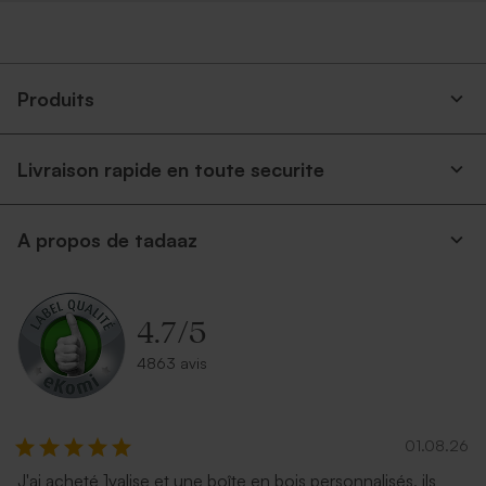
Produits
Livraison rapide en toute securite
Enveloppe voeux lavande
Enveloppe vœux dorée
A propos de tadaaz
4.7
/
5
4863 avis
01.08.26
Enveloppe vœux rose nude
Enveloppe vœux bleu nuit
J'ai acheté 1valise et une boîte en bois personnalisés, ils