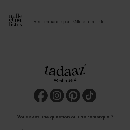
Enveloppe vœux mouchetée
Enveloppe voeux rouille petit
papier naturel
format
Recommandé par "Mille et une liste"
Enveloppe vœux eucalyptus
Enveloppe voeux terracotta
Vous avez une question ou une remarque ?