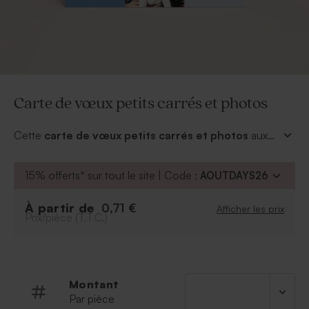
Carte de vœux petits carrés et photos
Cette
carte de vœux petits carrés et photos
aux
tons bleus sera idéale pour envoyer une petite
attention à vos proches en cette fin d'année.
15% offerts* sur tout le site | Code :
AOUTDAYS26
Choisissez des photos joyeuses et confectionnez un
petit mot au dos de la carte de voeux tendance.
À partir de
0,71 €
Afficher les prix
Prix/pièce (T.T.C.)
Montant
Par pièce