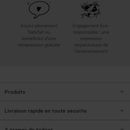
Soyez pleinement
Engagement éco-
Satisfait ou
responsable : une
bénéficiez d'une
impression
réimpression gratuite
respectueuse de
l'environnement
Enveloppe vœux rose nude
Enveloppe vœux bleu nuit
Produits
Livraison rapide en toute securite
Grande enveloppe papier
Enveloppe vert menthe
kraft
rectangulaire (14 x 12,5 cm)
A propos de tadaaz