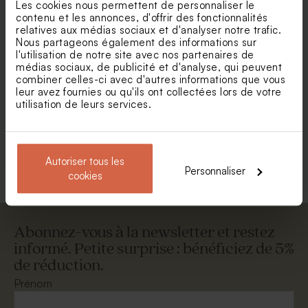
Les cookies nous permettent de personnaliser le
contenu et les annonces, d'offrir des fonctionnalités
relatives aux médias sociaux et d'analyser notre trafic.
Nous partageons également des informations sur
l'utilisation de notre site avec nos partenaires de
médias sociaux, de publicité et d'analyse, qui peuvent
combiner celles-ci avec d'autres informations que vous
Belle enveloppe noire
Magnifique enveloppe
leur avez fournies ou qu'ils ont collectées lors de votre
carrée blanche
utilisation de leurs services.
Voir +
Autoriser tous les
Personnaliser
cookies
Abonnez-vous à la newsletter et restez
informé. Petite surprise : bénéficiez de 5%
de réduction.
Enveloppe fin d'année rouge
Enveloppe fuchsia tendance
Prénom