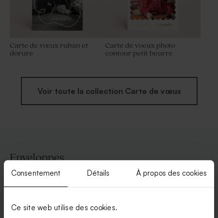
Carte de vœux ruban et
Carte de voeux photo
dorure
contour petit beurre
Voir toute la collection Carte de vœux
Enveloppes
Consentement
Détails
À propos des cookies
Ce site web utilise des cookies.