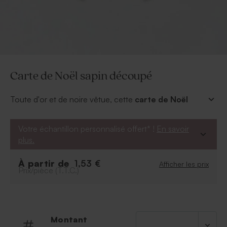
Carte de Noël sapin découpé
Toute d'or et de noire vêtue, cette
carte de Noël
sapin découpé
vous charmera par son design. Vos
bons vœux à l'intérieur pourront être gardés en
Votre échantillon personnalisé offert* !
En savoir
souvenir car un rapide montage vous permet
plus.
d'exposer la carte.
Cette carte avec découpe au laser comptera un délai
À partir de
1,53 €
Afficher les prix
supplémentaire de fabrication de maximum 3 à 4 jours
Prix/pièce (T.T.C.)
ouvrables.
Montant