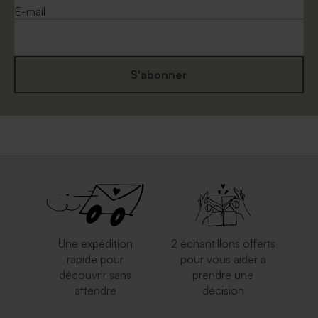
E-mail
S'abonner
Enveloppe brune
Enveloppe rose pâle
Une expédition
2 échantillons offerts
rapide pour
pour vous aider à
découvrir sans
prendre une
Enveloppe voeux émeraude
Enveloppe voeux terracotta
attendre
décision