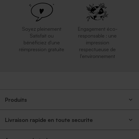
Soyez pleinement
Engagement éco-
Satisfait ou
responsable : une
bénéficiez d'une
impression
réimpression gratuite
respectueuse de
l'environnement
Enveloppe brune
Enveloppe fuchsia tendance
Produits
Livraison rapide en toute securite
Enveloppe voeux émeraude
Enveloppe voeux lavande