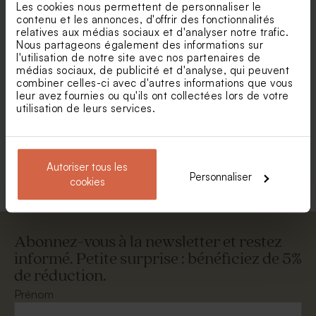
Les cookies nous permettent de personnaliser le
contenu et les annonces, d'offrir des fonctionnalités
relatives aux médias sociaux et d'analyser notre trafic.
Nous partageons également des informations sur
l'utilisation de notre site avec nos partenaires de
médias sociaux, de publicité et d'analyse, qui peuvent
combiner celles-ci avec d'autres informations que vous
Enveloppe bleu ciel
Magnifique enveloppe
leur avez fournies ou qu'ils ont collectées lors de votre
carrée blanche
utilisation de leurs services.
Voir +
Autoriser tous les
Personnaliser
cookies
Abonnez-vous à la newsletter et restez
informé. Petite surprise : bénéficiez de 5%
de réduction.
Enveloppe voeux terracotta
Grande enveloppe papier
kraft
Prénom