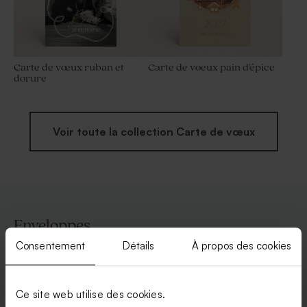
Carte de vœux ruban et
Carte de voeux pain d'épice
dorure
Voir toute la collection Carte de vœux
Enveloppes
Consentement
Détails
À propos des cookies
Ce site web utilise des cookies.