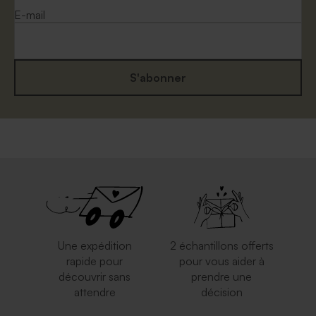
E-mail
S'abonner
Enveloppe fin d'année rouge
Enveloppe argentée
Une expédition
2 échantillons offerts
rapide pour
pour vous aider à
découvrir sans
prendre une
attendre
décision
Petite enveloppe bleue
Enveloppe rose pâle