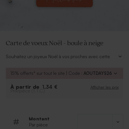
Carte de voeux Noël - boule à neige
Souhaitez un joyeux Noël à vos proches avec cette
carte de voeux originale en forme de boule à neige.
Personnalisable avec la photo de votre choix, vous
15% offerts* sur tout le site | Code :
AOUTDAYS26
pouvez également y ajouter votre propre texte grâce à
notre outil de personnalisation en ligne.
À partir de
1,34 €
Afficher les prix
Illustré avec un joli cerf transportant des cadeaux, c'est
Prix/pièce (T.T.C.)
une carte de voeux de Noël que vos proches auront
plaisir à afficher chez eux.
Montant
Par pièce