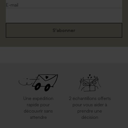
E-mail
S'abonner
Enveloppe argentée
Petite enveloppe bleue
Une expédition
2 échantillons offerts
rapide pour
pour vous aider à
découvrir sans
prendre une
Enveloppe bleu ciel
Enveloppe rose pâle
attendre
décision