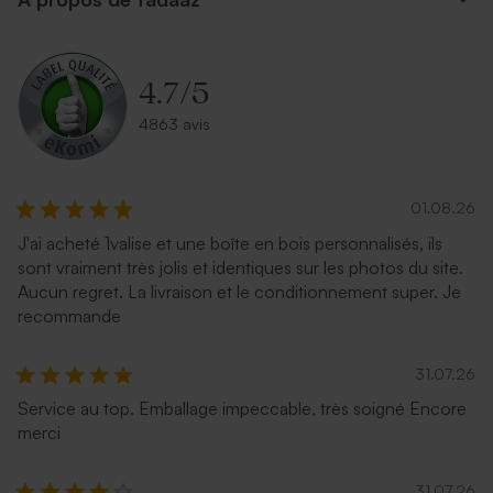
4.7
/
5
4863 avis
01.08.26
Belle enveloppe noire
Grande enveloppe papier
kraft
J'ai acheté 1valise et une boîte en bois personnalisés, ils
sont vraiment très jolis et identiques sur les photos du site.
Aucun regret. La livraison et le conditionnement super. Je
recommande
31.07.26
Service au top. Emballage impeccable, très soigné Encore
merci
Enveloppe vert menthe
Superbe enveloppe carrée
31.07.26