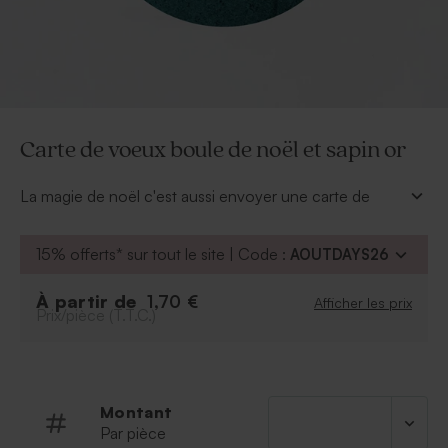
Carte de voeux boule de noël et sapin or
La magie de noël c'est aussi envoyer une carte de
voeux à nos proches. En forme de sapin de noël elle
pourra accompagner vos proches et garnir leur sapin.
15% offerts* sur tout le site | Code :
AOUTDAYS26
À personnaliser :
Texte
À partir de
1,70 €
Afficher les prix
Prix/pièce (T.T.C.)
Police et couleur de la police
Possibilité d'ajouter le symbole de votre choix
grâce à notre outil de personnalisation.
Montant
Par pièce