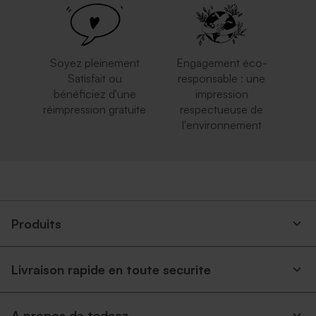
Soyez pleinement
Engagement éco-
Satisfait ou
responsable : une
bénéficiez d'une
impression
réimpression gratuite
respectueuse de
l'environnement
Enveloppe fin d'année rouge
Enveloppe brune
Produits
Livraison rapide en toute securite
Enveloppe voeux lavande
Enveloppe vœux rose nude
A propos de tadaaz