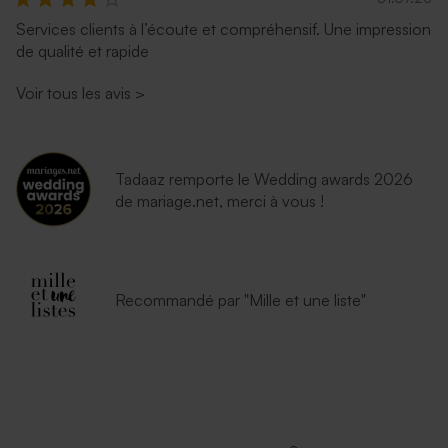
rectangulaire (14 x 12,5 cm)
crème
Services clients à l’écoute et compréhensif. Une impression
de qualité et rapide
Voir tous les avis
>
Tadaaz remporte le Wedding awards 2026
de mariage.net, merci à vous !
Enveloppe vœux mouchetée
Enveloppe voeux rouille petit
papier naturel
format
Recommandé par "Mille et une liste"