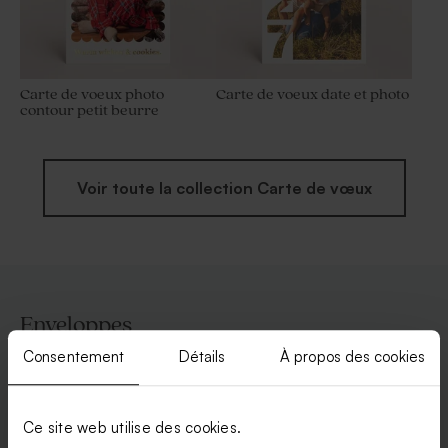
Carte de voeux photo
Carte de voeux date et photo
contour petit beurre
Voir toute la collection Carte de vœux
Enveloppes
Consentement
Détails
À propos des cookies
Ce site web utilise des cookies.