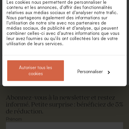
Les cookies nous permettent de personnaliser le
contenu et les annonces, d'offrir des fonctionnalités
relatives aux médias sociaux et d'analyser notre trafic.
Nous partageons également des informations sur
l'utilisation de notre site avec nos partenaires de
médias sociaux, de publicité et d'analyse, qui peuvent
combiner celles-ci avec d'autres informations que vous
Enveloppe vœux bleu nuit
Magnifique enveloppe
leur avez fournies ou qu'ils ont collectées lors de votre
carrée blanche
utilisation de leurs services.
Voir +
Autoriser tous les
Personnaliser
cookies
Abonnez-vous à la newsletter et restez
informé. Petite surprise : bénéficiez de 5%
de réduction.
Enveloppe vœux dorée
Enveloppe fuchsia tendance
Prénom