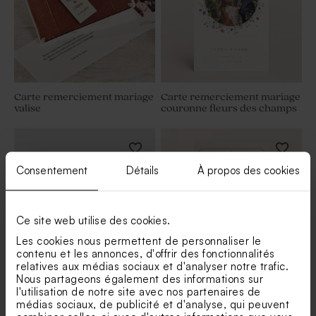
Carte remerciement mariage
Carte remerciement mariage
valise
couronne fleurs des champs
Consentement
Détails
À propos des cookies
Ce site web utilise des cookies.
Les cookies nous permettent de personnaliser le
contenu et les annonces, d'offrir des fonctionnalités
relatives aux médias sociaux et d'analyser notre trafic.
Nous partageons également des informations sur
Carte remerciement mariage
Carte remerciement mariage
l'utilisation de notre site avec nos partenaires de
roses en aquarelle et photo
baroque digne des contes
médias sociaux, de publicité et d'analyse, qui peuvent