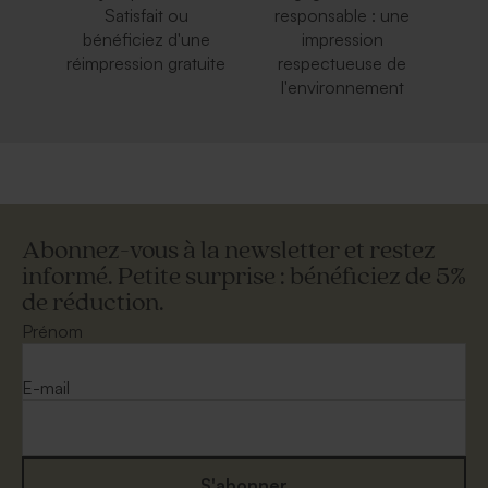
Satisfait ou
responsable : une
bénéficiez d'une
impression
réimpression gratuite
respectueuse de
l'environnement
Abonnez-vous à la newsletter et restez
informé. Petite surprise : bénéficiez de 5%
de réduction.
Prénom
E-mail
S'abonner