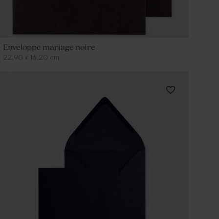
Enveloppe mariage noire
22,90
x
16,20
cm