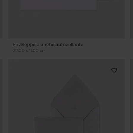
Enveloppe blanche autocollante
22,00
x
11,00
cm