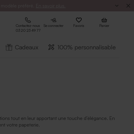
e modèle préféré.
En savoir plus.
Contactez-nous
Se connecter
Favoris
Panier
03 20 23 49 77
Cadeaux
100% personnalisable
ations tout en leur apportant une touche d’élégance. En
ment votre papeterie.