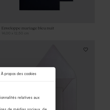
Enveloppe mariage bleu nuit
14,00
x
12,50
cm
À propos des cookies
onnalités relatives aux
aires de médias sociaux, de