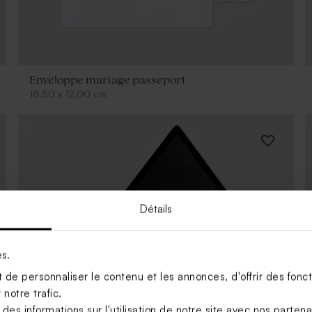
Enveloppe mariage passeport
18,50
x
12,00
cm
Détails
es.
de personnaliser le contenu et les annonces, d'offrir des foncti
notre trafic.
s informations sur l'utilisation de notre site avec nos parten