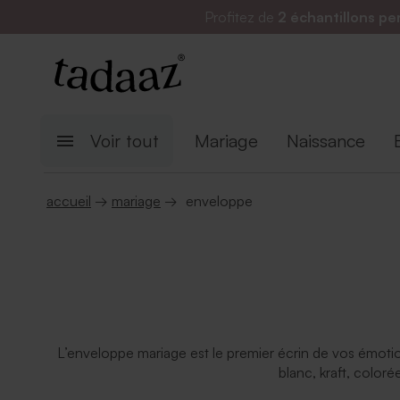
Profitez de
2 échantillons pe
Voir tout
Mariage
Naissance
accueil
→
mariage
→
enveloppe
L’enveloppe mariage est le premier écrin de vos émotio
blanc, kraft, coloré