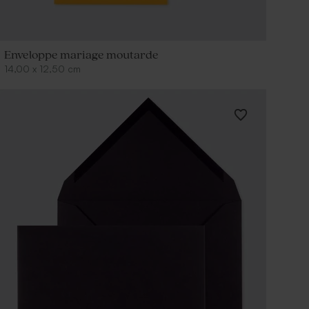
Enveloppe mariage moutarde
14,00
x
12,50
cm