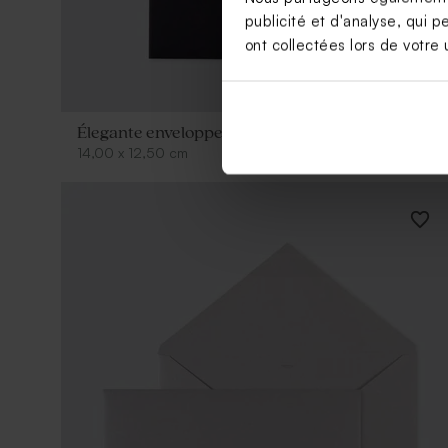
publicité et d'analyse, qui p
ont collectées lors de votre u
Élegante enveloppe noire
14,00
x
12,50
cm