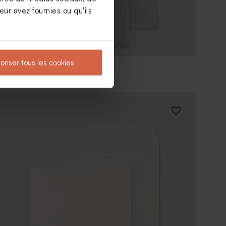
ur avez fournies ou qu'ils
oriser tous les cookies
Enveloppe carrée argent
16,00
x
16,00
cm