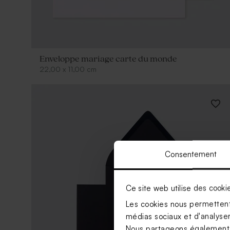
Enveloppe mariage carte du monde
22,00
x
11,00
cm
Consentement
Ce site web utilise des cooki
Les cookies nous permettent 
médias sociaux et d'analyser 
Nous partageons également de