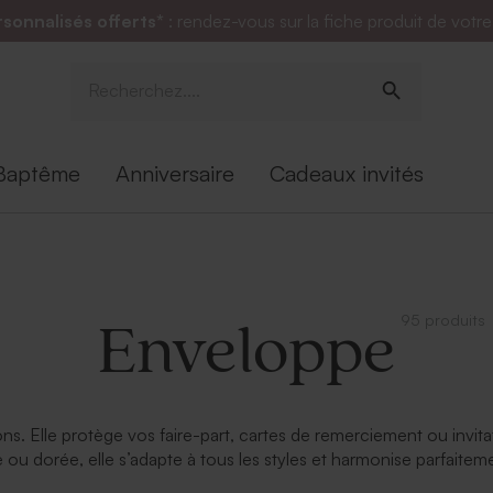
rsonnalisés offerts*
: rendez-vous sur la fiche produit de votr
Baptême
Anniversaire
Cadeaux invités
95 produits
Enveloppe
ns. Elle protège vos faire-part, cartes de remerciement ou invit
e ou dorée, elle s’adapte à tous les styles et harmonise parfaite