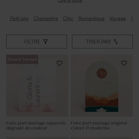
Petit prix
Champêtre
Chic
Romantique
Voyage
Ori
FILTRE
TRIER PAR
Grand format
Faire part mariage aquarelle
Faire part mariage original -
dégradé de couleur
Coloré & moderne