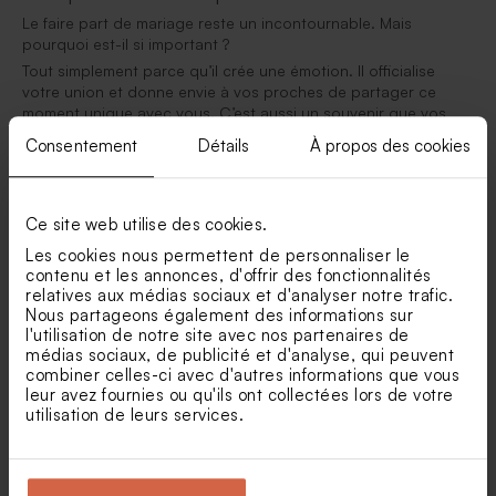
Le faire part de mariage reste un incontournable. Mais
pourquoi est-il si important ?
Tout simplement parce qu’il crée une émotion. Il officialise
votre union et donne envie à vos proches de partager ce
moment unique avec vous. C’est aussi un souvenir que vos
invités conserveront. Aujourd’hui, même à l’ère du digital,
Consentement
Détails
À propos des cookies
recevoir une belle invitation mariage papier reste une
expérience précieuse. Elle montre l’attention que vous portez
à vos invités et valorise votre événement.
Ce site web utilise des cookies.
Choisir le thème de votre faire part de mariage
Les cookies nous permettent de personnaliser le
Avant même de penser au design, il est essentiel de définir
contenu et les annonces, d'offrir des fonctionnalités
votre thème. Champêtre, bohème, chic, minimaliste ou encore
relatives aux médias sociaux et d'analyser notre trafic.
coloré… votre invitation mariage doit être en harmonie avec
Nous partageons également des informations sur
votre journée.
l'utilisation de notre site avec nos partenaires de
D’après notre
questionnaire clients
, 61% des couples
médias sociaux, de publicité et d'analyse, qui peuvent
choisissent un thème pour leur mariage, souvent autour de la
combiner celles-ci avec d'autres informations que vous
leur avez fournies ou qu'ils ont collectées lors de votre
nature, des couleurs douces ou d’une ambiance saisonnière .
utilisation de leurs services.
Cela prouve à quel point le thème guide toutes les décisions,
y compris le choix du faire-part.
Posez-vous les bonnes questions :