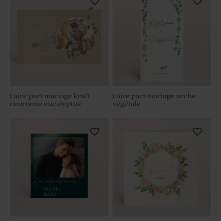
Faire part mariage kraft
Faire part mariage arche
couronne eucalyptus
végétale