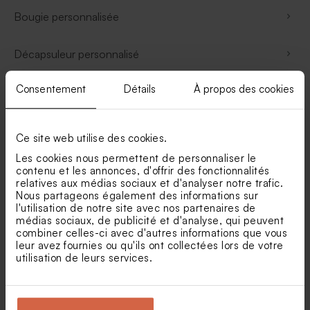
Bougie personnalisée
Décapsuleur personnalisé
Consentement
Détails
À propos des cookies
Tablier personnalisé
Coffret vin personnalisé
Ce site web utilise des cookies.
Les cookies nous permettent de personnaliser le
Valisette de naissance
contenu et les annonces, d'offrir des fonctionnalités
relatives aux médias sociaux et d'analyser notre trafic.
Nous partageons également des informations sur
Gourde personnalisée
l'utilisation de notre site avec nos partenaires de
médias sociaux, de publicité et d'analyse, qui peuvent
combiner celles-ci avec d'autres informations que vous
Tote bag
leur avez fournies ou qu'ils ont collectées lors de votre
utilisation de leurs services.
Lunchbox bambou