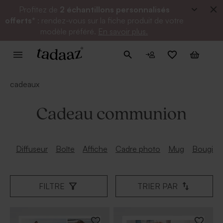
Profitez de
2 échantillons personnalisés
offerts*
: rendez-vous sur la fiche produit de votre
modèle préféré.
En savoir plus.
cadeaux
Cadeau communion
Diffuseur
Boîte
Affiche
Cadre photo
Mug
Bougie
FILTRE
TRIER PAR