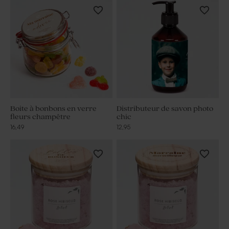
Boite à bonbons en verre
Distributeur de savon photo
fleurs champêtre
chic
16,49
12,95