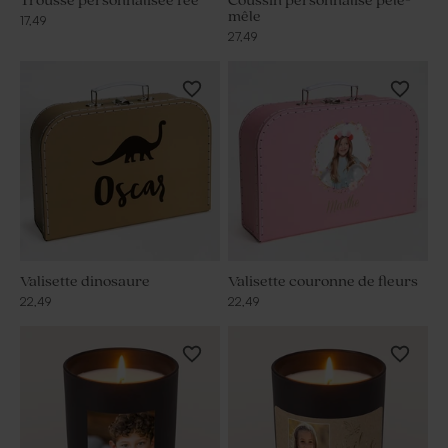
Trousse personnalisée fée
Coussin personnalisé pêle-
mêle
17,49
27,49
Valisette dinosaure
Valisette couronne de fleurs
22,49
22,49