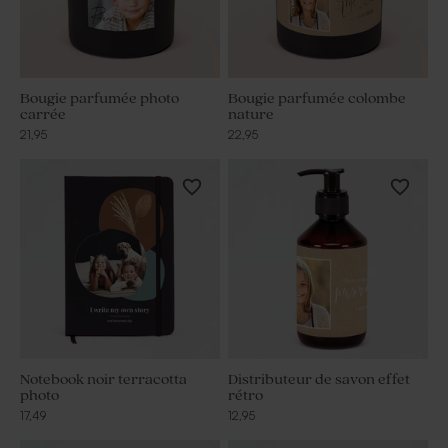
Bougie parfumée photo
Bougie parfumée colombe
carrée
nature
21,95
22,95
Notebook noir terracotta
Distributeur de savon effet
photo
rétro
17,49
12,95