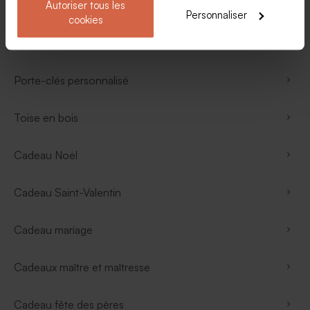
Sous-verre Personnalisé
Autoriser tous les
Personnaliser
cookies
Tapis de souris
Porte-clés personnalisé
Toise en bois
Cadeau Noël
Cadeau Saint-Valentin
Cadeau mariage
Cadeaux maître et maîtresse
Cadeau fête des pères