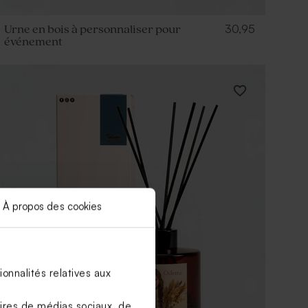
30,95
Urne en bois à personnaliser pour
événement
À propos des cookies
onnalités relatives aux
aires de médias sociaux, de