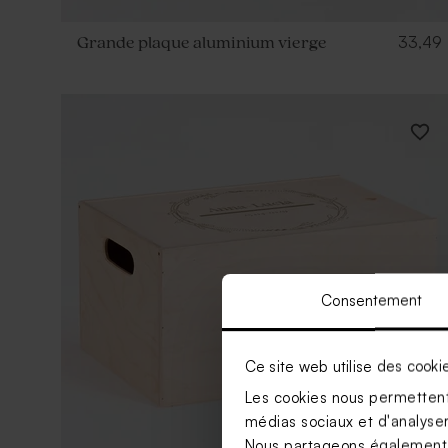
33,49
Grande plaque aluminium vierge
Consentement
Ce site web utilise des cooki
Les cookies nous permettent 
médias sociaux et d'analyser 
Nous partageons également de