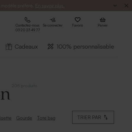
e modèle préféré.
En savoir plus.
Contactez-nous
Se connecter
Favoris
Panier
03 20 23 49 77
Cadeaux
100% personnalisable
205 produits
on
TRIER PAR
lisette
Gourde
Tote bag