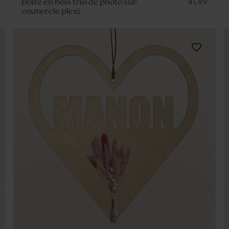
41,49
Boîte en bois trio de photo sur
couvercle plexi