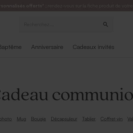
rsonnalisés offerts*
: rendez-vous sur la fiche produit de votr
Baptême
Anniversaire
Cadeaux invités
adeau communi
photo
Mug
Bougie
Décapsuleur
Tablier
Coffret vin
Va