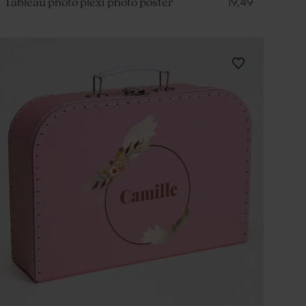
19,49
Tableau photo plexi photo poster