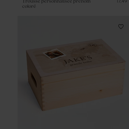
17,49
Trousse personnalisée prénom
coloré