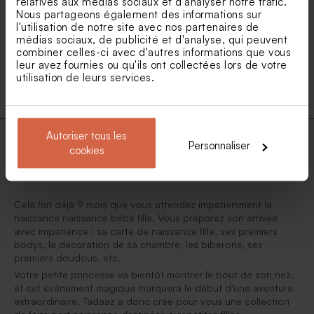
relatives aux médias sociaux et d'analyser notre trafic.
Nous partageons également des informations sur
1
...
9
10
11
l'utilisation de notre site avec nos partenaires de
médias sociaux, de publicité et d'analyse, qui peuvent
combiner celles-ci avec d'autres informations que vous
12
13
leur avez fournies ou qu'ils ont collectées lors de votre
utilisation de leurs services.
Autoriser tous les
Personnaliser
cookies
Faire-part de naissance pour fille
Cela fait déjà 9 mois que vous attendez impatiemment la
naissance naissance bébé fille. Vous préparez son arrivée
avec impatience : sa carte de naissance fille, ses premiers
bodys, la décoration de sa chambre, les biberons, ses
premiers doudous, etc.
Votre petite princesse va bientôt montrer le bout de son nez,
et cet évènement magique marquera le début d’une aventure
extraordinaire. Tadaaz a donc créé pour vous une collection