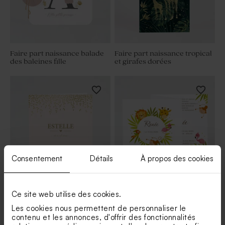
Faire part naissance balade
Faire part naissance tropical
des baleines fille
et girafes dorées
Consentement
Détails
À propos des cookies
Faire part naissance rose et
Faire-part naissance
Ce site web utilise des cookies.
laurier
triptyque animaux de la
savane | Buromac 589039
Les cookies nous permettent de personnaliser le
contenu et les annonces, d'offrir des fonctionnalités